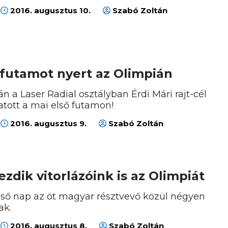
2016. augusztus 10.
Szabó Zoltán
 futamot nyert az Olimpián
án a Laser Radial osztályban Érdi Mári rajt-cél
tott a mai első futamon!
2016. augusztus 9.
Szabó Zoltán
dik vitorlázóink is az Olimpiát
első nap az öt magyar résztvevő közül négyen
ak.
2016. augusztus 8.
Szabó Zoltán