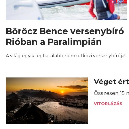
Böröcz Bence versenybíró
Rióban a Paralimpián
A világ egyik legfiatalabb nemzetközi versenybírója!
Véget ért
Összesen 15 n
VITORLÁZÁS