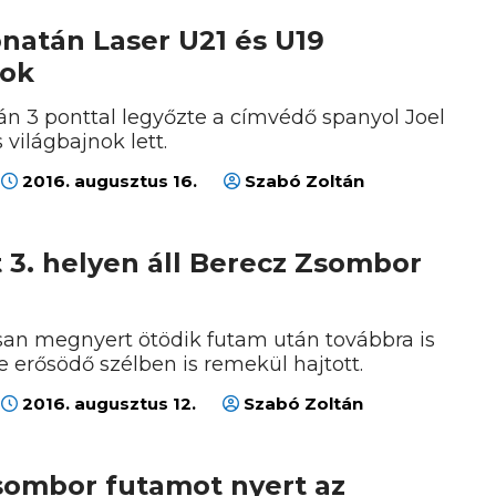
natán Laser U21 és U19
nok
án 3 ponttal legyőzte a címvédő spanyol Joel
 világbajnok lett.
2016. augusztus 16.
Szabó Zoltán
 3. helyen áll Berecz Zsombor
an megnyert ötödik futam után továbbra is
re erősödő szélben is remekül hajtott.
2016. augusztus 12.
Szabó Zoltán
sombor futamot nyert az