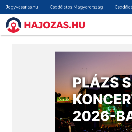
Jegyvasarlas.hu
Csodálatos Magyarország
Csodála