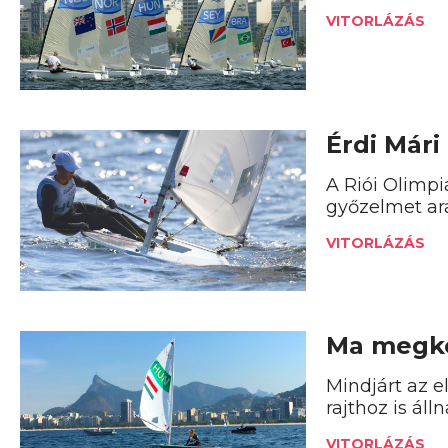
VITORLÁZÁS
Érdi Mári
A Riói Olimpi
győzelmet ara
VITORLÁZÁS
Ma megkez
Mindjárt az 
rajthoz is álln
VITORLÁZÁS