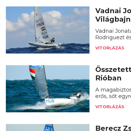
Vadnai Jo
Világbaj
Vadnai Jonat
Rodriguezt és
VITORLÁZÁS
Összetett
Rióban
A magabiztos
erős, sőt egy
VITORLÁZÁS
Berecz Z