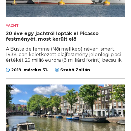
YACHT
20 éve egy jachtról lopták el Picasso
festményét, most került elő
A Buste de femme (Női mellkép) néven ismert,
1938-ban keletkezett olajfestmény jelenlegi piaci
értékét 25 millió euróra (8 milliárd forint) becsülik.
2019. március 31.
Szabó Zoltán