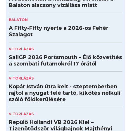
Balaton alacsony vízállása miatt
BALATON
A Fifty-Fifty nyerte a 2026-os Fehér
Szalagot
VITORLÁZÁS
SailGP 2026 Portsmouth – Élő közvetítés
a szombati futamokról 17 órától
VITORLÁZÁS
Kopár István útra kelt - szeptemberben
rajtol a nyugat felé tartó, kikötés nélküli
szóló földkerülésére
VITORLÁZÁS
Repülő Hollandi VB 2026 Kiel –
Tizenötödször világbajnok Majthényi