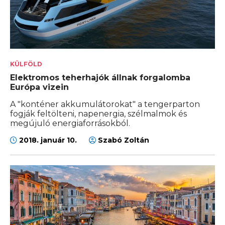
KÜLFÖLD
Elektromos teherhajók állnak forgalomba
Európa vizein
A "konténer akkumulátorokat" a tengerparton
fogják feltölteni, napenergia, szélmalmok és
megújuló energiaforrásokból.
2018. január 10.
Szabó Zoltán