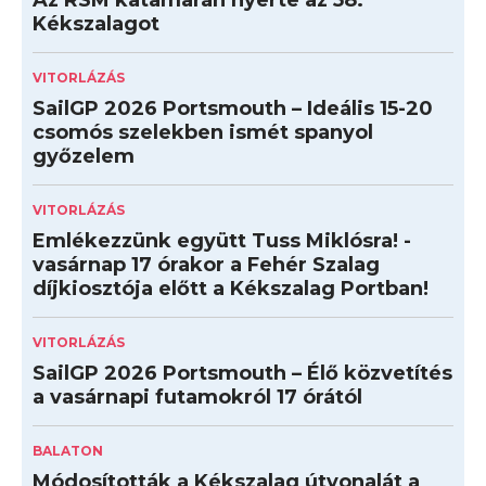
Az RSM katamarán nyerte az 58.
Kékszalagot
VITORLÁZÁS
SailGP 2026 Portsmouth – Ideális 15-20
csomós szelekben ismét spanyol
győzelem
VITORLÁZÁS
Emlékezzünk együtt Tuss Miklósra! -
vasárnap 17 órakor a Fehér Szalag
díjkiosztója előtt a Kékszalag Portban!
VITORLÁZÁS
SailGP 2026 Portsmouth – Élő közvetítés
a vasárnapi futamokról 17 órától
BALATON
Módosították a Kékszalag útvonalát a