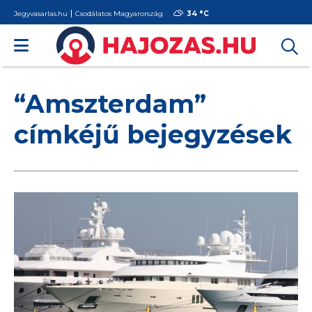
Jegyvasarlas.hu
Csodálatos Magyarország
34 °
C
“Amszterdam”
címkéjű bejegyzések