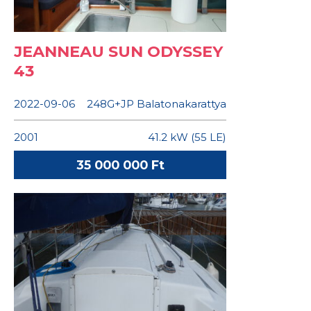
JEANNEAU SUN ODYSSEY
43
2022-09-06
248G+JP Balatonakarattya
2001
41.2 kW (55 LE)
35 000 000 Ft