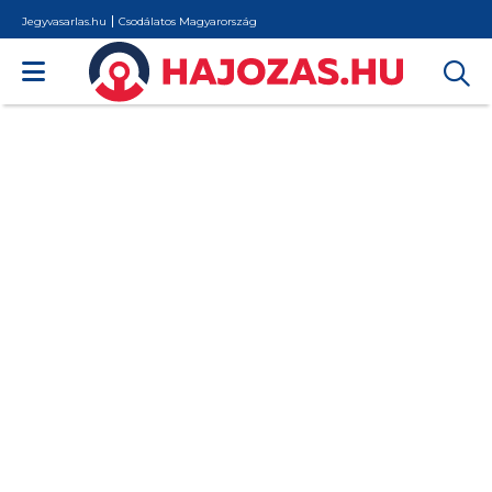
Jegyvasarlas.hu
Csodálatos Magyarország