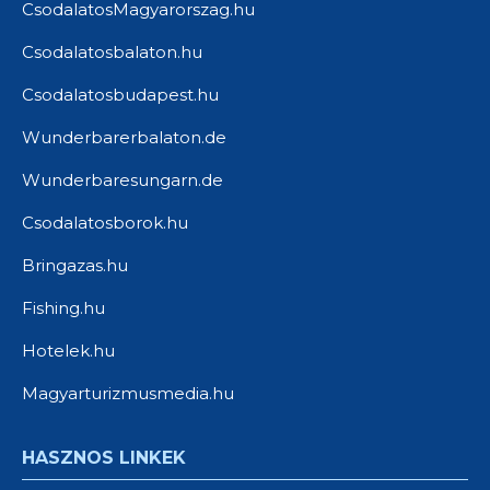
CsodalatosMagyarorszag.hu
Csodalatosbalaton.hu
Csodalatosbudapest.hu
Wunderbarerbalaton.de
Wunderbaresungarn.de
Csodalatosborok.hu
Bringazas.hu
Fishing.hu
Hotelek.hu
Magyarturizmusmedia.hu
HASZNOS LINKEK