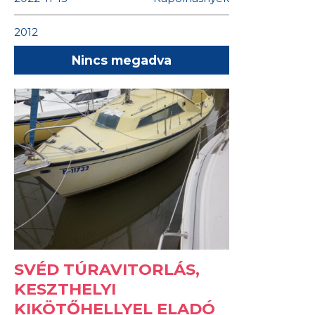
2012
Nincs megadva
SVÉD TÚRAVITORLÁS,
KESZTHELYI
KIKÖTŐHELLYEL ELADÓ