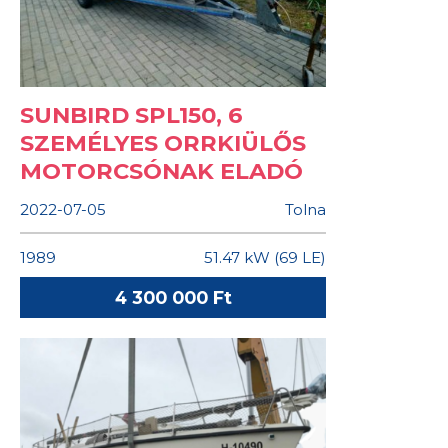
SUNBIRD SPL150, 6
SZEMÉLYES ORRKIÜLŐS
MOTORCSÓNAK ELADÓ
2022-07-05
Tolna
1989
51.47 kW (69 LE)
4 300 000 Ft