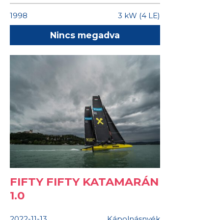
1998
3 kW (4 LE)
Nincs megadva
FIFTY FIFTY KATAMARÁN
1.0
2022-11-13
Kápolnásnyék