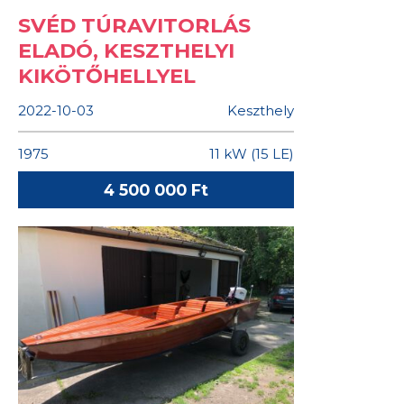
SVÉD TÚRAVITORLÁS
ELADÓ, KESZTHELYI
KIKÖTŐHELLYEL
2022-10-03
Keszthely
1975
11 kW (15 LE)
4 500 000 Ft