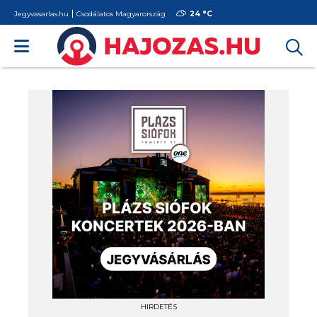
Jegyvasarlas.hu
Csodálatos Magyarország
24 °
C
HIRDETÉS