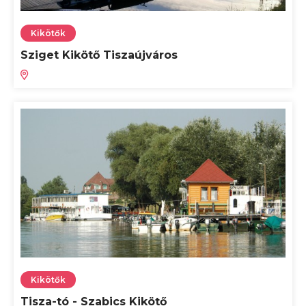
Kikötők
Sziget Kikötő Tiszaújváros
Kikötők
Tisza-tó - Szabics Kikötő