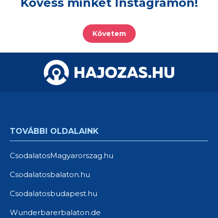
Kövess minket Instagramon!
Követem
TOVÁBBI OLDALAINK
CsodalatosMagyarorszag.hu
Csodalatosbalaton.hu
Csodalatosbudapest.hu
Wunderbarerbalaton.de