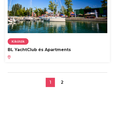
Kikötők
BL YachtClub és Apartments
1
2