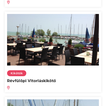
Kikötők
Révfülöpi Vitorláskikötő