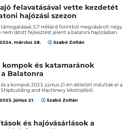
ajó felavatásával vette kezdetét
latoni hajózási szezon
 támogatással, 5,7 milliárd forintból megvásárolt négy
e nem látott fejlesztést jelent a balatoni hajózásban.
2024. március 28.
Szabó Zoltán
 a kompok és katamaránok
a a Balatonra
és a kompok 2023. június 21-én délelőtt indultak el a
hipbuilding and Machinery kikötőjéből.
2023. június 21.
Szabó Zoltán
ítások és hajóvásárlások a