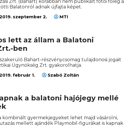
zási Zrt. (Bahart) korábban nem publikált fotói főleg a
tti Balatonról adnak újfajta képet.
2019. szeptember 2.
MTI
s lett az állam a Balatoni
Zrt.-ben
sszakerülő Bahart-részvénycsomag tulajdonosi jogait
tikai Ügynökség Zrt. gyakorolhatja.
2019. február 1.
Szabó Zoltán
apnak a balatoni hajójegy mellé
ek
ra kombinált gyermekjegyeket lehet majd vásárolni,
utazás mellett ajándék Playmobil-figurákat is kapnak