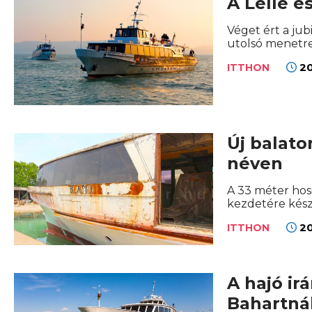
A Lelle é
Véget ért a jub
utolsó menetre
20
ITTHON
Új balato
néven
A 33 méter hoss
kezdetére kész
20
ITTHON
A hajó ir
Bahartná