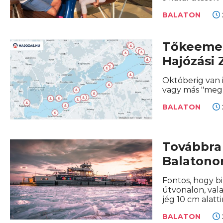
BALATON
Tőkeemel
Hajózási 
Októberig van 
vagy más "megm
BALATON
Továbbra
Balatono
Fontos, hogy bi
útvonalon, vala
jég 10 cm alatt
BALATON