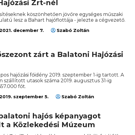
Hajózási Zrt-nél
sítéseknek köszönhetően jövőre egységes műszaki
ulatú lesz a Bahart hajóflottája - jelezte a cégvezető.
2021. december 7.
Szabó Zoltán
őszezont zárt a Balatoni Hajózási
os hajózási főidény 2019. szeptember 1-ig tartott. A
 szállított utasok száma 2019. augusztus 31-ig
57.000 főt.
2019. szeptember 5.
Szabó Zoltán
balatoni hajós képanyagot
ált a Közlekedési Múzeum