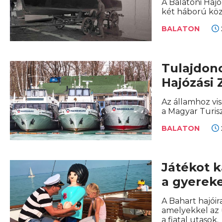
A Balatoni Hajó
két háború közö
BALATON
Tulajdono
Hajózási 
Az államhoz vi
a Magyar Turisz
BALATON
Játékot k
a gyerek
A Bahart hajói
amelyekkel az 
a fiatal utasok.