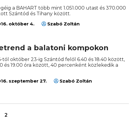
éig a BAHART több mint 1.051.000 utast és 370.000
tott Szántód és Tihany között.
16. október 4.
Szabó Zoltán
etrend a balatoni kompokon
ól október 23-ig Szántód felől 6.40 és 18.40 között,
00 és 19.00 óra között, 40 percenként közlekedik a
16. szeptember 27.
Szabó Zoltán
2