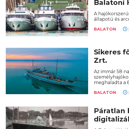
Balatoni 
A hajókorszerű
állapotú és arc
BALATON
Sikeres f
Zrt.
Az immár 58 nap
személyhajókon
meghaladta a 6
BALATON
Páratlan 
digitaliz