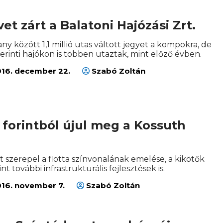
vet zárt a Balatoni Hajózási Zrt.
ny között 1,1 millió utas váltott jegyet a kompokra, de
rinti hajókon is többen utaztak, mint előző évben.
16. december 22.
Szabó Zoltán
ó forintból újul meg a Kossuth
zt szerepel a flotta színvonalának emelése, a kikötők
t további infrastrukturális fejlesztések is.
16. november 7.
Szabó Zoltán