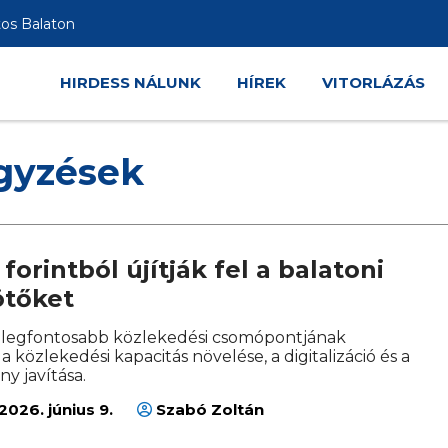
tos Balaton
HIRDESS NÁLUNK
HÍREK
VITORLÁZÁS
egyzések
 forintból újítják fel a balatoni
tőket
n legfontosabb közlekedési csomópontjának
a közlekedési kapacitás növelése, a digitalizáció és a
ny javítása.
2026. június 9.
Szabó Zoltán