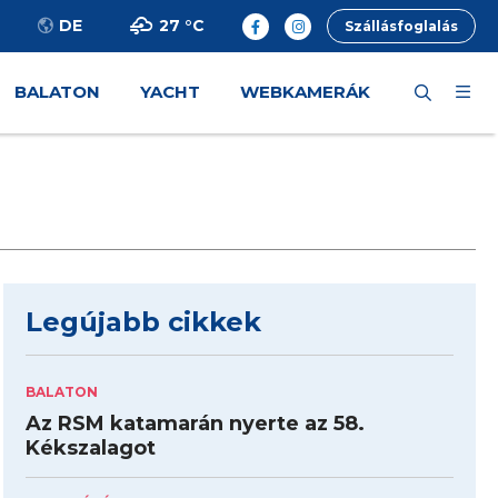
27 °
C
DE
Szállásfoglalás
BALATON
YACHT
WEBKAMERÁK
Legújabb cikkek
BALATON
Az RSM katamarán nyerte az 58.
Kékszalagot