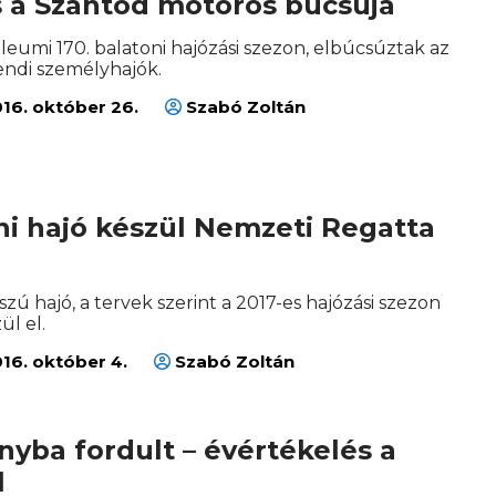
s a Szántód motoros búcsúja
ileumi 170. balatoni hajózási szezon, elbúcsúztak az
ndi személyhajók.
16. október 26.
Szabó Zoltán
ni hajó készül Nemzeti Regatta
zú hajó, a tervek szerint a 2017-es hajózási szezon
ül el.
16. október 4.
Szabó Zoltán
ányba fordult – évértékelés a
l