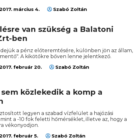
2017. március 4.
Szabó Zoltán
ésre van szükség a Balatoni
Zrt-ben
idejük a pénz előteremtésére, különben jön az állam,
entő". A kikötőkre bőven lenne jelentkező.
2017. február 20.
Szabó Zoltán
 sem közlekedik a komp a
n
ztosított legyen a szabad vízfelület a hajózási
mint a -10 fok feletti hőmérséklet, illetve az, hogy a
ira vékonyodjon.
2017. február 5.
Szabó Zoltán