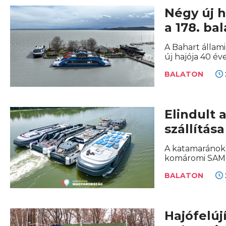
Négy új h
a 178. ba
A Bahart állami
új hajója 40 év
BALATON
Elindult
szállítás
A katamaránok 
komáromi SAM S
BALATON
Hajófelúj