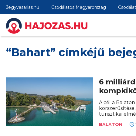
Jegyvasarlas.hu
Csodálatos Magyarország
Csodála
“Bahart” címkéjű bej
6 milliárd
kompkikö
A cél a Balato
korszerűsítése, 
turisztikai élmé
BALATON