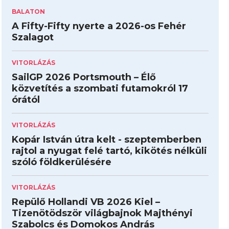
BALATON
A Fifty-Fifty nyerte a 2026-os Fehér
Szalagot
VITORLÁZÁS
SailGP 2026 Portsmouth – Élő
közvetítés a szombati futamokról 17
órától
VITORLÁZÁS
Kopár István útra kelt - szeptemberben
rajtol a nyugat felé tartó, kikötés nélküli
szóló földkerülésére
VITORLÁZÁS
Repülő Hollandi VB 2026 Kiel –
Tizenötödször világbajnok Majthényi
Szabolcs és Domokos András