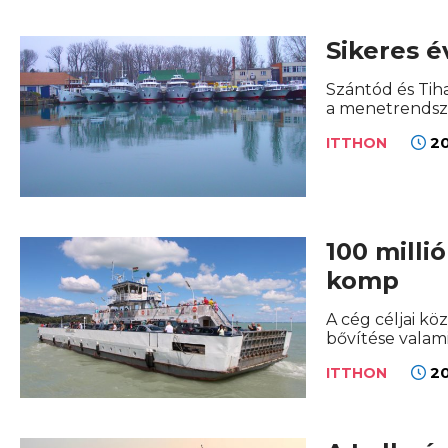
Sikeres é
Szántód és Tiha
a menetrendsze
20
ITTHON
100 milli
komp
A cég céljai kö
bővítése valamin
20
ITTHON