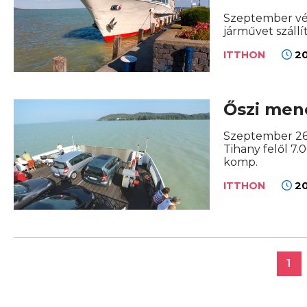
Szeptember vég
járművet szállí
20
ITTHON
Őszi men
Szeptember 26-t
Tihany felől 7.
komp.
20
ITTHON
1