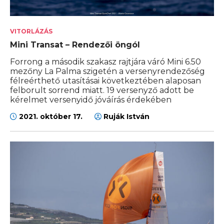
VITORLÁZÁS
Mini Transat – Rendezői öngól
Forrong a második szakasz rajtjára váró Mini 6.50
mezőny La Palma szigetén a versenyrendezőség
félreérthető utasításai következtében alaposan
felborult sorrend miatt. 19 versenyző adott be
kérelmet versenyidő jóváírás érdekében
2021. október 17.
Ruják István