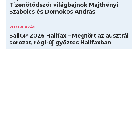
Tizenötödször világbajnok Majthényi
Szabolcs és Domokos András
VITORLÁZÁS
SailGP 2026 Halifax – Megtört az ausztrál
sorozat, régi-új győztes Halifaxban