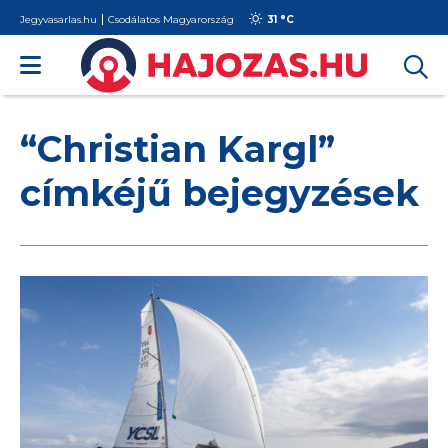
Jegyvasarlas.hu
Csodálatos Magyarország
31 °
C
“Christian Kargl”
címkéjű bejegyzések