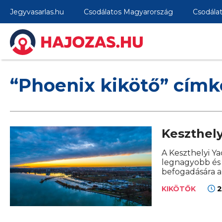
Jegyvasarlas.hu
Csodálatos Magyarország
Csodála
“Phoenix kikötő” címk
Keszthely
A Keszthelyi Y
legnagyobb és 
befogadására a
2
KIKÖTŐK