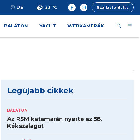
33 °
C
DE
Szállásfoglalás
BALATON
YACHT
WEBKAMERÁK
Legújabb cikkek
BALATON
Az RSM katamarán nyerte az 58.
Kékszalagot