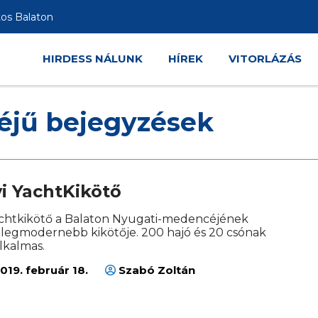
tos Balaton
HIRDESS NÁLUNK
HÍREK
VITORLÁZÁS
éjű bejegyzések
i YachtKikötő
achtkikötő a Balaton Nyugati-medencéjének
legmodernebb kikötője. 200 hajó és 20 csónak
lkalmas.
019. február 18.
Szabó Zoltán