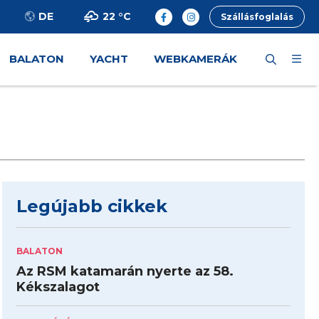
22 °
C
DE
Szállásfoglalás
BALATON
YACHT
WEBKAMERÁK
Legújabb cikkek
BALATON
Az RSM katamarán nyerte az 58.
Kékszalagot