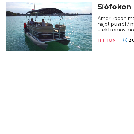
Siófokon 
Amerikában már
hajótipusról /
elektromos mot
20
ITTHON