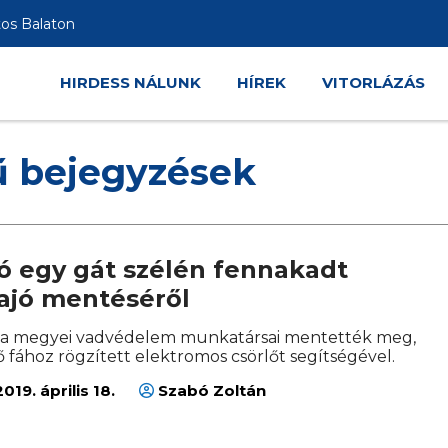
tos Balaton
HIRDESS NÁLUNK
HÍREK
VITORLÁZÁS
ű bejegyzések
ó egy gát szélén fennakadt
ajó mentéséről
t a megyei vadvédelem munkatársai mentették meg,
 fához rögzített elektromos csörlőt segítségével.
019. április 18.
Szabó Zoltán