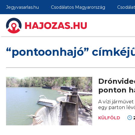
Jegyvasarlas.hu
Csodálatos Magyarország
Csodála
“pontoonhajó” címkéj
Drónvide
ponton h
A vízi járműve
egy parton lévő
2
KÜLFÖLD