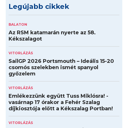
Legújabb cikkek
BALATON
Az RSM katamarán nyerte az 58.
Kékszalagot
VITORLÁZÁS
SailGP 2026 Portsmouth – Ideális 15-20
csomós szelekben ismét spanyol
győzelem
VITORLÁZÁS
Emlékezzünk együtt Tuss Miklósra! -
vasárnap 17 órakor a Fehér Szalag
díjkiosztója előtt a Kékszalag Portban!
VITORLÁZÁS