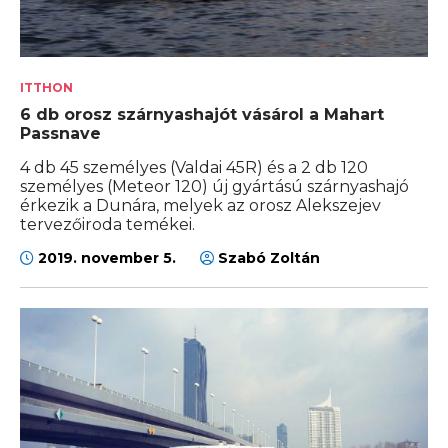
ITTHON
6 db orosz szárnyashajót vásárol a Mahart
Passnave
4 db 45 személyes (Valdai 45R) és a 2 db 120
személyes (Meteor 120) új gyártású szárnyashajó
érkezik a Dunára, melyek az orosz Alekszejev
tervezőiroda temékei.
2019. november 5.
Szabó Zoltán