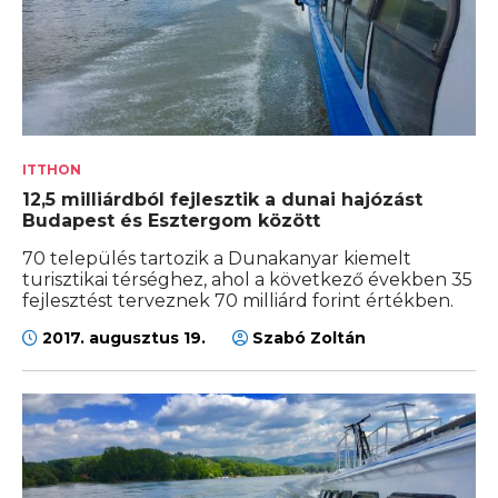
ITTHON
12,5 milliárdból fejlesztik a dunai hajózást
Budapest és Esztergom között
70 település tartozik a Dunakanyar kiemelt
turisztikai térséghez, ahol a következő években 35
fejlesztést terveznek 70 milliárd forint értékben.
2017. augusztus 19.
Szabó Zoltán