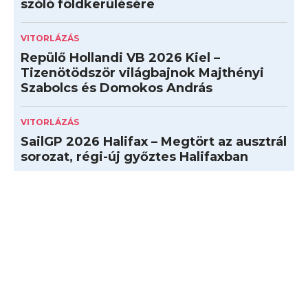
szóló földkerülésére
VITORLÁZÁS
Repülő Hollandi VB 2026 Kiel –
Tizenötödször világbajnok Majthényi
Szabolcs és Domokos András
VITORLÁZÁS
SailGP 2026 Halifax – Megtört az ausztrál
sorozat, régi-új győztes Halifaxban