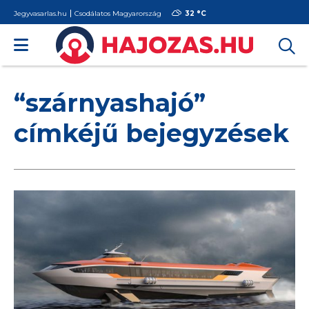
Jegyvasarlas.hu
Csodálatos Magyarország
32 °
C
“szárnyashajó”
címkéjű bejegyzések