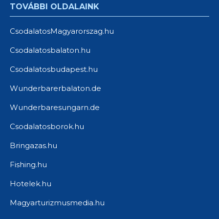
TOVÁBBI OLDALAINK
CsodalatosMagyarorszag.hu
Csodalatosbalaton.hu
Csodalatosbudapest.hu
Wunderbarerbalaton.de
Wunderbaresungarn.de
Csodalatosborok.hu
Bringazas.hu
Fishing.hu
Hotelek.hu
Magyarturizmusmedia.hu