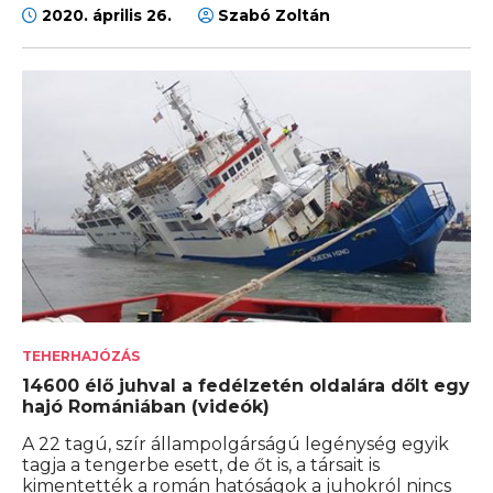
2020. április 26.
Szabó Zoltán
TEHERHAJÓZÁS
14600 élő juhval a fedélzetén oldalára dőlt egy
hajó Romániában (videók)
A 22 tagú, szír állampolgárságú legénység egyik
tagja a tengerbe esett, de őt is, a társait is
kimentették a román hatóságok a juhokról nincs