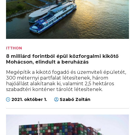
ITTHON
8 milliárd forintból épül közforgalmi kikötő
Mohácson, elindult a beruházás
Megépítik a kikötő fogadó és üzemviteli épületét,
300 méternyi partfalat létesítenek, három
hajóállást alakítanak ki, valamint 2,5 hektáros
szabadtéri konténer tárolót létesítenek.
2021. október 1.
Szabó Zoltán