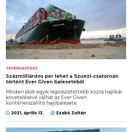
TEHERHAJÓZÁS
Százmilliárdos per lehet a Szuezi-csatornán
történt Ever Given balesetéből
Minden idők egyik legösszetettebb közös hajókár
követelésévé válhat az Ever Given
konténerszállító hajóbalesete.
2021. április 13.
Szabó Zoltán