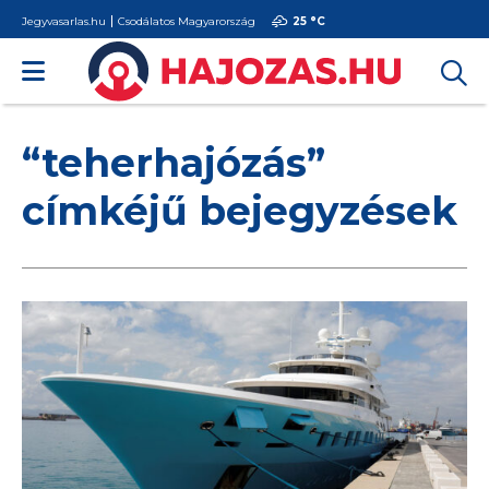
Jegyvasarlas.hu
Csodálatos Magyarország
25 °
C
“teherhajózás”
címkéjű bejegyzések