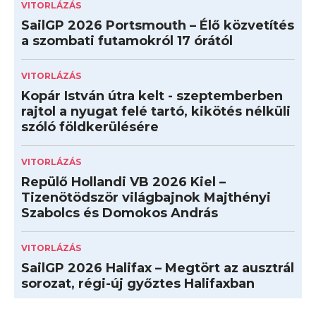
VITORLÁZÁS
SailGP 2026 Portsmouth – Élő közvetítés
a szombati futamokról 17 órától
VITORLÁZÁS
Kopár István útra kelt - szeptemberben
rajtol a nyugat felé tartó, kikötés nélküli
szóló földkerülésére
VITORLÁZÁS
Repülő Hollandi VB 2026 Kiel –
Tizenötödször világbajnok Majthényi
Szabolcs és Domokos András
VITORLÁZÁS
SailGP 2026 Halifax – Megtört az ausztrál
sorozat, régi-új győztes Halifaxban