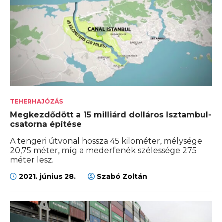
TEHERHAJÓZÁS
Megkezdődött a 15 milliárd dolláros Isztambul-
csatorna építése
A tengeri útvonal hossza 45 kilométer, mélysége
20,75 méter, míg a mederfenék szélessége 275
méter lesz.
2021. június 28.
Szabó Zoltán