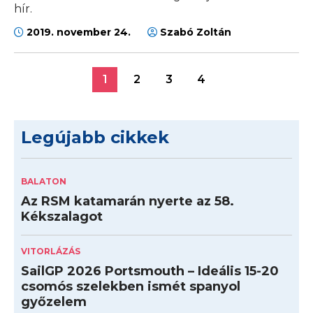
hír.
2019. november 24.
Szabó Zoltán
1
2
3
4
Legújabb cikkek
BALATON
Az RSM katamarán nyerte az 58.
Kékszalagot
VITORLÁZÁS
SailGP 2026 Portsmouth – Ideális 15-20
csomós szelekben ismét spanyol
győzelem