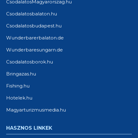
CsodalatosMagyarorszag.hu
Csodalatosbalaton.hu
Csodalatosbudapest.hu
Wunderbarerbalaton.de
Wunderbaresungarn.de
Csodalatosborok.hu
Bringazas.hu
Fishing.hu
Hotelek.hu
Magyarturizmusmedia.hu
HASZNOS LINKEK