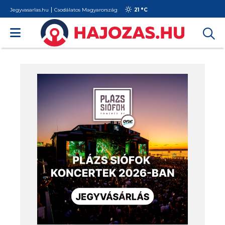
Jegyvasarlas.hu
Csodálatos Magyarország
21 °
C