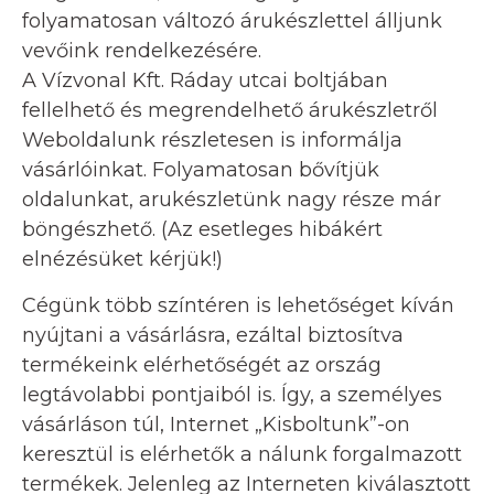
folyamatosan változó árukészlettel álljunk
vevőink rendelkezésére.
A Vízvonal Kft. Ráday utcai boltjában
fellelhető és megrendelhető árukészletről
Weboldalunk részletesen is informálja
vásárlóinkat. Folyamatosan bővítjük
oldalunkat, arukészletünk nagy része már
böngészhető. (Az esetleges hibákért
elnézésüket kérjük!)
Cégünk több színtéren is lehetőséget kíván
nyújtani a vásárlásra, ezáltal biztosítva
termékeink elérhetőségét az ország
legtávolabbi pontjaiból is. Így, a személyes
vásárláson túl, Internet „Kisboltunk”-on
keresztül is elérhetők a nálunk forgalmazott
termékek. Jelenleg az Interneten kiválasztott