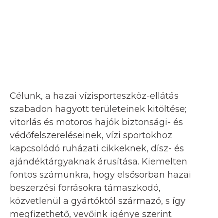
Célunk, a hazai vízisporteszköz-ellátás
szabadon hagyott területeinek kitöltése;
vitorlás és motoros hajók biztonsági- és
védőfelszereléseinek, vízi sportokhoz
kapcsolódó ruházati cikkeknek, dísz- és
ajándéktárgyaknak árusítása. Kiemelten
fontos számunkra, hogy elsősorban hazai
beszerzési forrásokra támaszkodó,
közvetlenül a gyártóktól származó, s így
megfizethető, vevőink igénye szerint