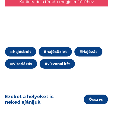
Kattints ide a térkép megjelenítéséhez
#
hajósbolt
#
hajósüzlet
#
Hajózás
#
Vitorlázás
#
vízvonal kft
Ezeket a helyeket is
Összes
neked ajánljuk