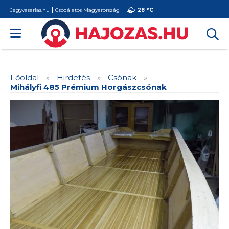
Jegyvasarlas.hu
Csodálatos Magyarország
28 °
C
Főoldal
»
Hirdetés
»
Csónak
»
Mihályfi 485 Prémium Horgászcsónak