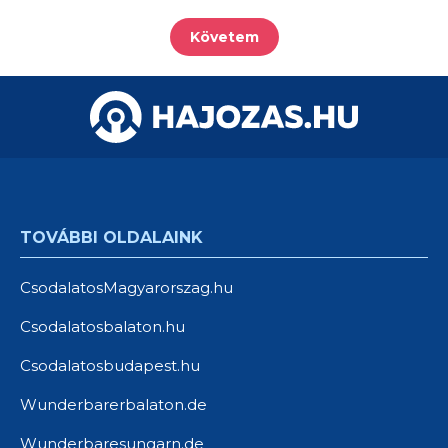
Követem
TOVÁBBI OLDALAINK
CsodalatosMagyarorszag.hu
Csodalatosbalaton.hu
Csodalatosbudapest.hu
Wunderbarerbalaton.de
Wunderbaresungarn.de