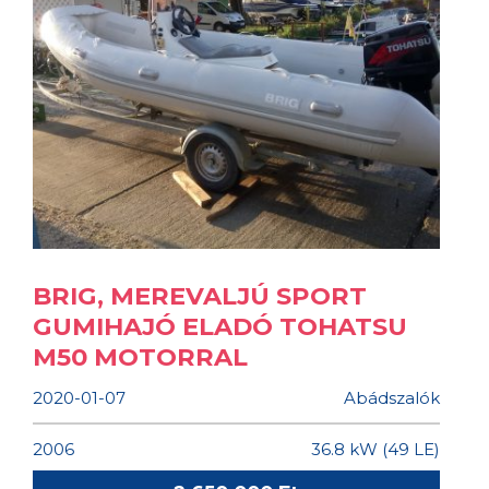
BRIG, MEREVALJÚ SPORT
GUMIHAJÓ ELADÓ TOHATSU
M50 MOTORRAL
2020-01-07
Abádszalók
2006
36.8 kW (49 LE)