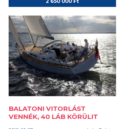
2 650 000 Ft
BALATONI VITORLÁST
VENNÉK, 40 LÁB KÖRÜLIT