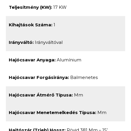
Teljesítmény (kW):
17 KW
Kihajtások Száma:
1
Irányváltó:
Irányváltóval
Hajócsavar Anyaga:
Alumínium
Hajócsavar Forgásiránya:
Balmenetes
Hajócsavar Átmérő Típusa:
Mm
Hajócsavar Menetemelkedés Típusa:
Mm
Hajtószár (trieb) Hossz:
Rövid 381 Mm – 15’