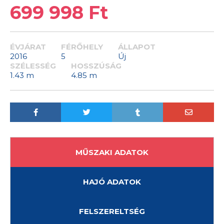
699 998 Ft
ÉVJÁRAT
FÉRŐHELY
ÁLLAPOT
2016
5
Új
SZÉLESSÉG
HOSSZÚSÁG
1.43 m
4.85 m
MŰSZAKI ADATOK
HAJÓ ADATOK
FELSZERELTSÉG