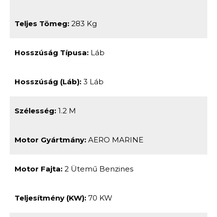
Teljes Tömeg:
283 Kg
Hosszúság Típusa:
Láb
Hosszúság (láb):
3 Láb
Szélesség:
1.2 M
Motor Gyártmány:
AERO MARINE
Motor Fajta:
2 Ütemű Benzines
Teljesítmény (kW):
70 KW