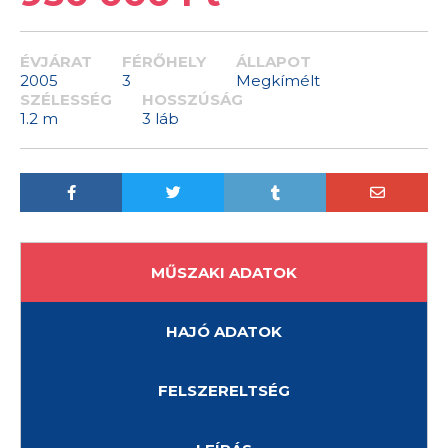
ÉVJÁRAT
FÉRŐHELY
ÁLLAPOT
2005
3
Megkímélt
SZÉLESSÉG
HOSSZÚSÁG
1.2 m
3 láb
MŰSZAKI ADATOK
HAJÓ ADATOK
FELSZERELTSÉG