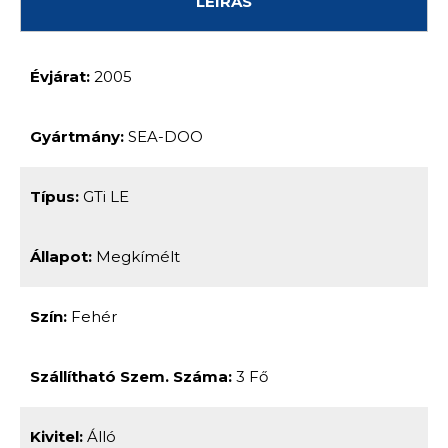
LEÍRÁS
Évjárat:
2005
Gyártmány:
SEA-DOO
Típus:
GTi LE
Állapot:
Megkímélt
Szín:
Fehér
Szállítható Szem. Száma:
3 Fő
Kivitel:
Álló