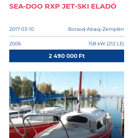
SEA-DOO RXP JET-SKI ELADÓ
2017-03-10
Borsod-Abaúj-Zemplén
2006
158 kW (212 LE)
2 490 000 Ft