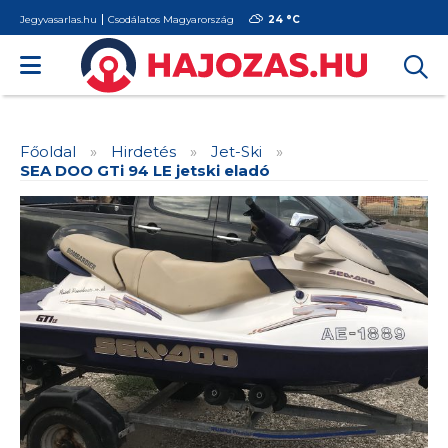
Jegyvasarlas.hu
Csodálatos Magyarország
24 °
C
Főoldal
»
Hirdetés
»
Jet-Ski
»
SEA DOO GTi 94 LE jetski eladó