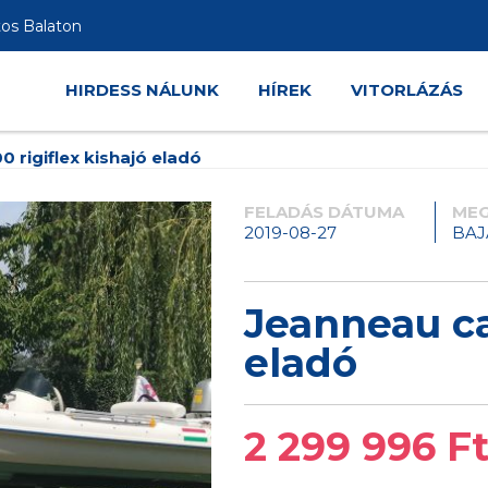
tos Balaton
HIRDESS NÁLUNK
HÍREK
VITORLÁZÁS
 rigiflex kishajó eladó
FELADÁS DÁTUMA
MEG
2019-08-27
BAJ
Jeanneau ca
eladó
2 299 996 F