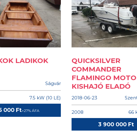
KOK LADIKOK
QUICKSILVER
COMMANDER
FLAMINGO MOTO
Ságvár
KISHAJÓ ELADÓ
7.5 kW (10 LE)
2018-06-23
Szent
5 000 Ft
+27% ÁFA
2008
66 
3 900 000 Ft