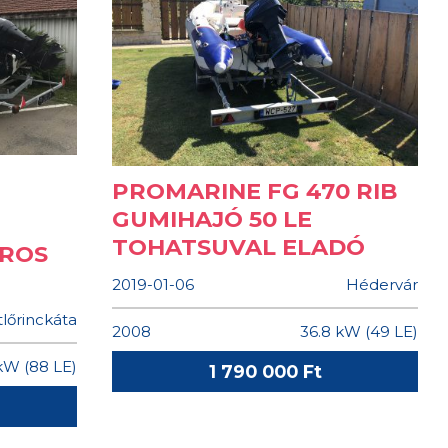
PROMARINE FG 470 RIB
GUMIHAJÓ 50 LE
TOHATSUVAL ELADÓ
ROS
2019-01-06
Hédervár
lőrinckáta
2008
36.8 kW (49 LE)
kW (88 LE)
1 790 000 Ft