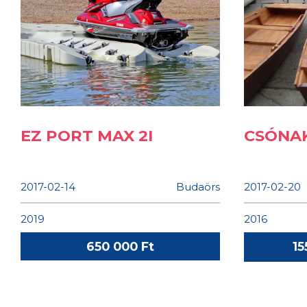
EZ PORT MAX 2I
CSÓNA
2017-02-14
Budaörs
2017-02-20
2019
2016
650 000 Ft
15