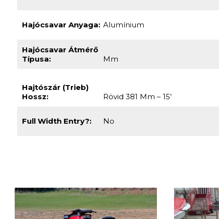
Hajócsavar Anyaga:
Alumínium
Hajócsavar Átmérő
Típusa:
Mm
Hajtószár (trieb)
Hossz:
Rövid 381 Mm – 15’
Full Width Entry?:
No