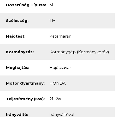
Hosszúság Típusa:
M
Szélesség:
1 M
Hajótest:
Katamarán
Kormányzás:
Kormánygép (kormánykerék)
Meghajtás:
Hajócsavar
Motor Gyártmány:
HONDA
Teljesítmény (kW):
21 KW
Irányváltó:
Irányváltóval