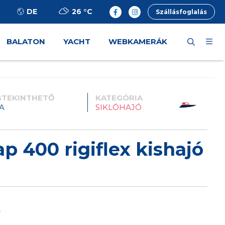
26 °
C
DE
Szállásfoglalás
BALATON
YACHT
WEBKAMERÁK
TEKINTHETŐ
KATEGÓRIA
A
SIKLÓHAJÓ
p 400 rigiflex kishajó
t