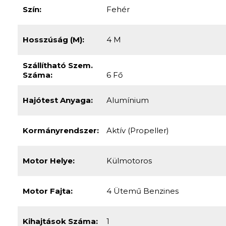
Szín:
Fehér
Hosszúság (m):
4 M
Szállítható Szem.
Száma:
6 Fő
Hajótest Anyaga:
Alumínium
Kormányrendszer:
Aktív (propeller)
Motor Helye:
Külmotoros
Motor Fajta:
4 Ütemű Benzines
Kihajtások Száma:
1