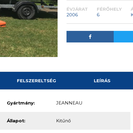
ÉVJÁRAT
FÉRŐHELY
2006
6
FELSZERELTSÉG
LEÍRÁS
Gyártmány:
JEANNEAU
Állapot:
Kitűnő