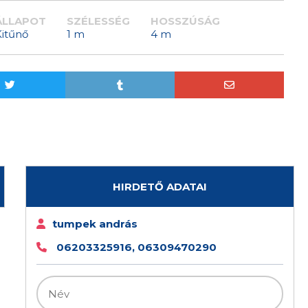
ÁLLAPOT
SZÉLESSÉG
HOSSZÚSÁG
Kitűnő
1 m
4 m
HIRDETŐ ADATAI
tumpek andrás
06203325916, 06309470290