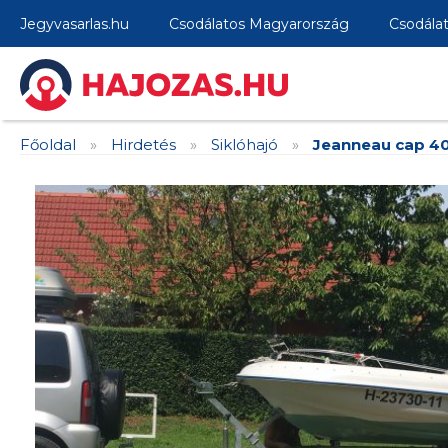
Jegyvasarlas.hu
Csodálatos Magyarország
Csodála
Főoldal
»
Hirdetés
»
Siklóhajó
»
Jeanneau cap 400