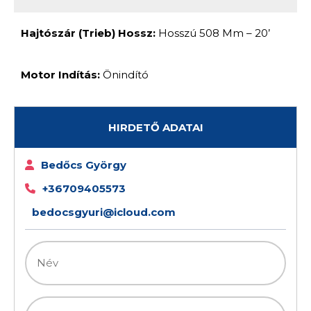
Hajtószár (trieb) Hossz:
Hosszú 508 Mm – 20’
Motor Indítás:
Önindító
HIRDETŐ ADATAI
Bedőcs György
+36709405573
bedocsgyuri@icloud.com