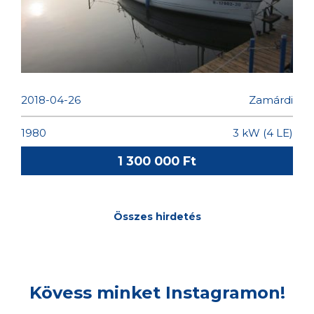
ELADÓ! EGY SCHWEIZER DC 20
MARK II. KIELSCHWERTER
2018-04-26
Zamárdi
1980
3 kW (4 LE)
1 300 000 Ft
Összes hirdetés
Kövess minket Instagramon!