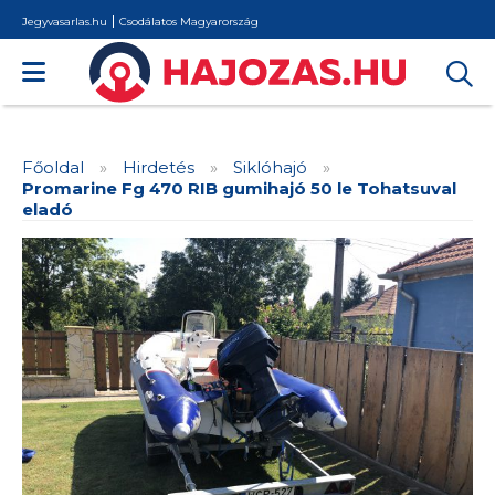
Jegyvasarlas.hu
Csodálatos Magyarország
Főoldal
»
Hirdetés
»
Siklóhajó
»
Promarine Fg 470 RIB gumihajó 50 le Tohatsuval
eladó