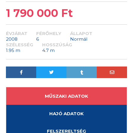
1 790 000 Ft
ÉVJÁRAT
FÉRŐHELY
ÁLLAPOT
2008
6
Normál
SZÉLESSÉG
HOSSZÚSÁG
1.95 m
4.7 m
MŰSZAKI ADATOK
HAJÓ ADATOK
FELSZERELTSÉG