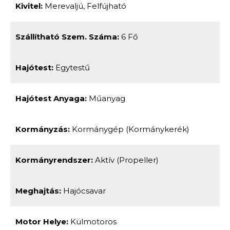
Kivitel:
Merevaljú, Felfújható
Szállítható Szem. Száma:
6 Fő
Hajótest:
Egytestű
Hajótest Anyaga:
Műanyag
Kormányzás:
Kormánygép (kormánykerék)
Kormányrendszer:
Aktív (propeller)
Meghajtás:
Hajócsavar
Motor Helye:
Külmotoros