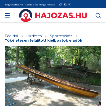
Jegyvasarlas.hu
Csodálatos Magyarország
32 °
C
Főoldal
»
Hirdetés
»
Sporteszköz
»
Tökéletesen felújított kielboatok eladók