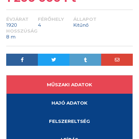
ÉVJÁRAT
FÉRŐHELY
ÁLLAPOT
1920
4
Kitűnő
HOSSZÚSÁG
8 m
MŰSZAKI ADATOK
HAJÓ ADATOK
FELSZERELTSÉG