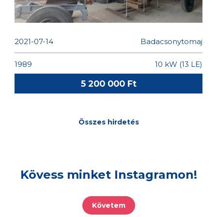
FEELING 286, 32 LÁBAS
VITORLÁS ELADÓ
2021-07-14
Badacsonytomaj
1989
10 kW (13 LE)
5 200 000 Ft
Összes hirdetés
Kövess minket Instagramon!
Követem