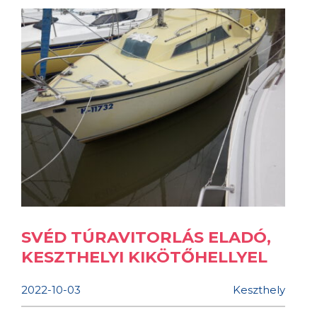
SVÉD TÚRAVITORLÁS ELADÓ,
KESZTHELYI KIKÖTŐHELLYEL
2022-10-03
Keszthely