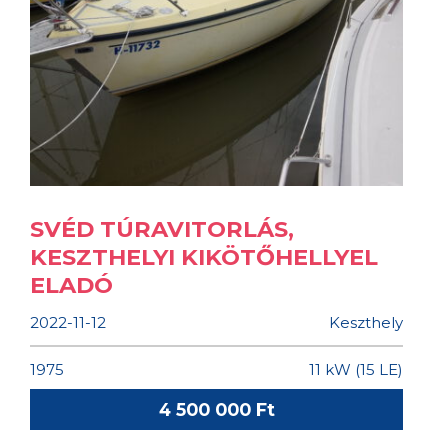
SVÉD TÚRAVITORLÁS,
KESZTHELYI KIKÖTŐHELLYEL
ELADÓ
2022-11-12
Keszthely
1975
11 kW (15 LE)
4 500 000 Ft