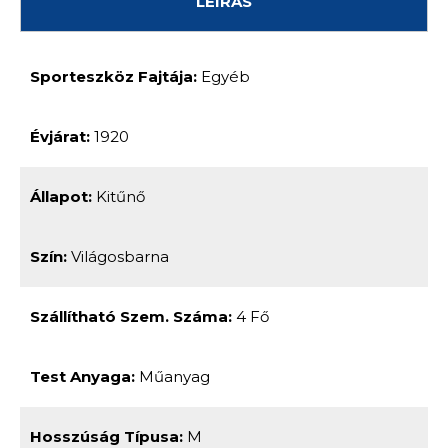
LEÍRÁS
Sporteszköz Fajtája:
Egyéb
Évjárat:
1920
Állapot:
Kitűnő
Szín:
Világosbarna
Szállítható Szem. Száma:
4 Fő
Test Anyaga:
Műanyag
Hosszúság Típusa:
M