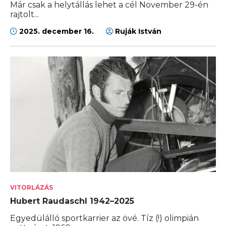
Már csak a helytállás lehet a cél November 29-én
rajtolt...
2025. december 16.
Ruják István
VITORLÁZÁS
Hubert Raudaschl 1942–2025
Egyedülálló sportkarrier az övé. Tíz (!) olimpián