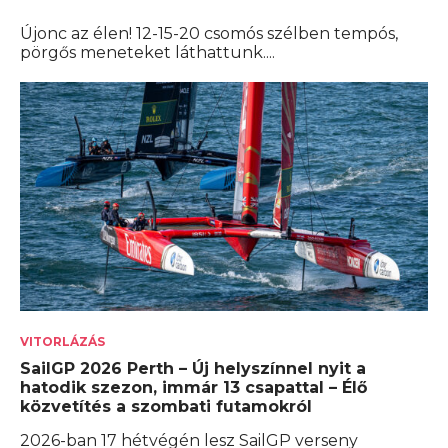
Újonc az élen! 12-15-20 csomós szélben tempós,
pörgős meneteket láthattunk....
VITORLÁZÁS
SailGP 2026 Perth – Új helyszínnel nyit a
hatodik szezon, immár 13 csapattal – Élő
közvetítés a szombati futamokról
2026-ban 17 hétvégén lesz SailGP verseny