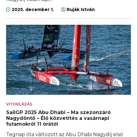
2025. december 1.
Ruják István
VITORLÁZÁS
SailGP 2025 Abu Dhabi – Ma szezonzáró
Nagydöntő – Élő közvetítés a vasárnapi
futamokról 11 órától
Tegnap óta változott az Abu Dhabi Nagydíj első