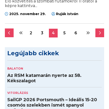
Élő közvetítés a szombati futamokról 11 órától a
képre kattintva...
2025. november 29.
Ruják István
2
3
4
5
6
Legújabb cikkek
BALATON
Az RSM katamarán nyerte az 58.
Kékszalagot
VITORLÁZÁS
SailGP 2026 Portsmouth – Ideális 15-20
csomós szelekben ismét spanyol