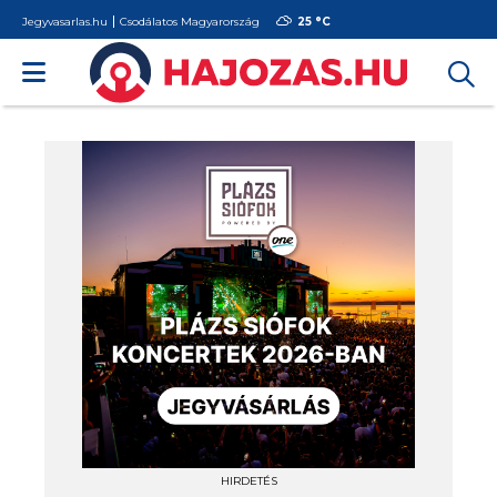
Jegyvasarlas.hu
Csodálatos Magyarország
25 °
C
HIRDETÉS