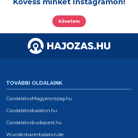
Kövess minket Instagramon!
Követem
TOVÁBBI OLDALAINK
CsodalatosMagyarorszag.hu
Csodalatosbalaton.hu
Csodalatosbudapest.hu
Wunderbarerbalaton.de