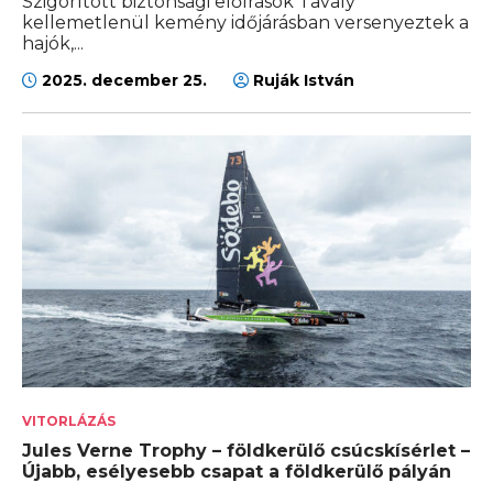
Szigorított biztonsági előírások Tavaly
kellemetlenül kemény időjárásban versenyeztek a
hajók,...
2025. december 25.
Ruják István
VITORLÁZÁS
Jules Verne Trophy – földkerülő csúcskísérlet –
Újabb, esélyesebb csapat a földkerülő pályán