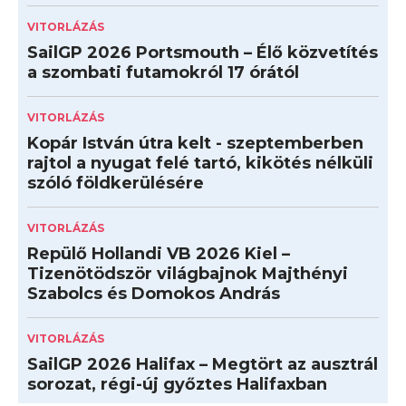
VITORLÁZÁS
SailGP 2026 Portsmouth – Élő közvetítés
a szombati futamokról 17 órától
VITORLÁZÁS
Kopár István útra kelt - szeptemberben
rajtol a nyugat felé tartó, kikötés nélküli
szóló földkerülésére
VITORLÁZÁS
Repülő Hollandi VB 2026 Kiel –
Tizenötödször világbajnok Majthényi
Szabolcs és Domokos András
VITORLÁZÁS
SailGP 2026 Halifax – Megtört az ausztrál
sorozat, régi-új győztes Halifaxban