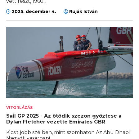
vett részt, 1960...
2025. december 4.
Ruják István
VITORLÁZÁS
Sail GP 2025 - Az ötödik szezon győztese a
Dylan Fletcher vezette Emirates GBR
Kicsit jobb szélben, mint szombaton Az Abu Dhabi
Nagydíj vasárnapi...