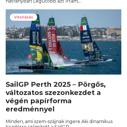
hátrányban Legutóbb azt írtam,...
Vitorlázás
SailGP Perth 2025 – Pörgős,
változatos szezonkezdet a
végén papírforma
eredménnyel
Minden, ami szem-szájnak ingere Aki dinamikus
kezdésre számított a SailGP...