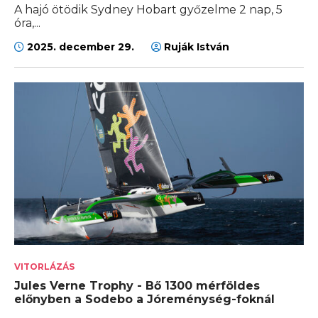
A hajó ötödik Sydney Hobart győzelme 2 nap, 5
óra,...
2025. december 29.
Ruják István
VITORLÁZÁS
Jules Verne Trophy - Bő 1300 mérföldes
előnyben a Sodebo a Jóreménység-foknál