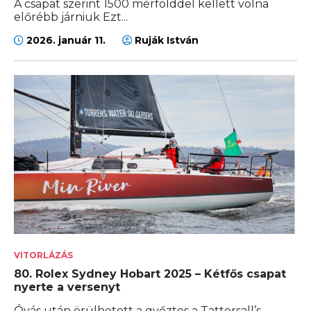
A csapat szerint 1500 mérfölddel kellett volna
előrébb járniuk Ezt...
2026. január 11.
Ruják István
VITORLÁZÁS
80. Rolex Sydney Hobart 2025 – Kétfős csapat
nyerte a versenyt
Óvás után örülhetett a győztes a Tattersall’s