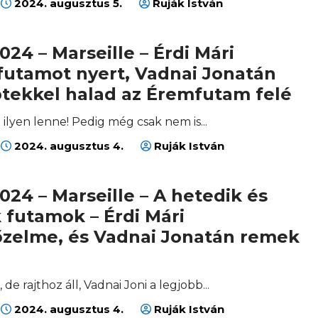
2024. augusztus 5.
Ruják István
024 – Marseille – Érdi Mári
futamot nyert, Vadnai Jonatán
ptekkel halad az Éremfutam felé
ilyen lenne! Pedig még csak nem is...
2024. augusztus 4.
Ruják István
024 – Marseille – A hetedik és
 futamok – Érdi Mári
zelme, és Vadnai Jonatán remek
, de rajthoz áll, Vadnai Joni a legjobb...
2024. augusztus 4.
Ruják István