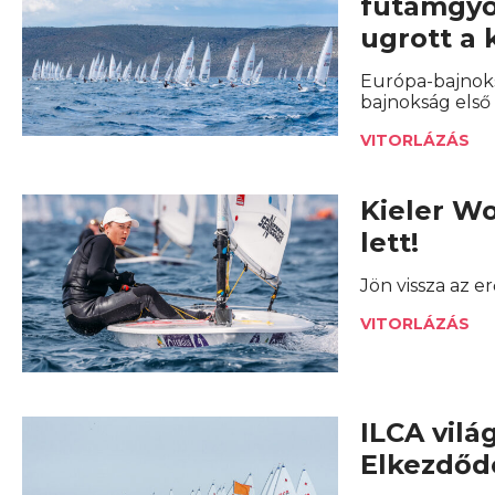
futamgyő
ugrott a
Európa-bajnoks
bajnokság első 
VITORLÁZÁS
Kieler Wo
lett!
Jön vissza az er
VITORLÁZÁS
ILCA vilá
Elkezdőd