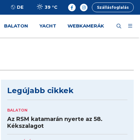
39 °
C
DE
Szállásfoglalás
BALATON
YACHT
WEBKAMERÁK
Legújabb cikkek
BALATON
Az RSM katamarán nyerte az 58.
Kékszalagot