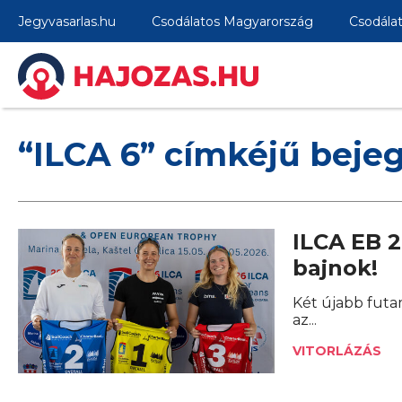
Jegyvasarlas.hu
Csodálatos Magyarország
Csodála
“ILCA 6” címkéjű beje
ILCA EB 2
bajnok!
Két újabb futa
az...
VITORLÁZÁS