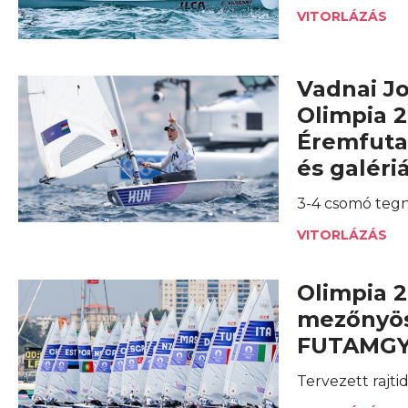
VITORLÁZÁS
Vadnai Jo
Olimpia 2
Éremfuta
és galéri
3-4 csomó tegn
VITORLÁZÁS
Olimpia 2
mezőnyös
FUTAMG
Tervezett rajti