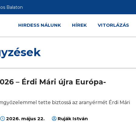
tos Balaton
HIRDESS NÁLUNK
HÍREK
VITORLÁZÁS
gyzések
026 – Érdi Mári újra Európa-
mgyőzelemmel tette biztossá az aranyérmét Érdi Mári
2026. május 22.
Ruják István