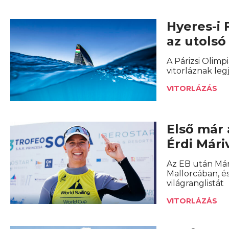
Hyeres-i 
az utolsó
A Párizsi Olimp
vitorláznak leg
VITORLÁZÁS
Első már 
Érdi Mári
Az EB után Már
Mallorcában, és
világranglistát
VITORLÁZÁS