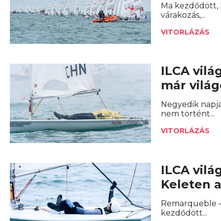
Ma kezdődött, 
várakozás,...
VITORLÁZÁS
ILCA vilá
már világ
Negyedik napja
nem történt...
VITORLÁZÁS
ILCA vilá
Keleten a
Remarqueble –
kezdődött...