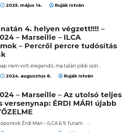
2025. május 14.
Ruják István
natán 4. helyen végzett!!!! –
024 – Marseille – ILCA
mok – Percről percre tudósítás
ák
ap nem volt elegendő, ma talán jobb szél...
2024. augusztus 6.
Ruják István
024 – Marseille – Az utolsó teljes
 versenynap: ÉRDI MÁRI újabb
YŐZELME
dőpontok Érdi Mári – ILCA 6 9. futam: ...