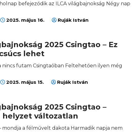
holnap befejeződik az ILCA világbajnokság Négy nap
2025. május 16.
Ruják István
gbajnokság 2025 Csingtao – Ez
csúcs lehet
 nincs futam Csingtaóban Feltehetően ilyen még
2025. május 15.
Ruják István
gbajnokság 2025 Csingtao –
 helyzet változatlan
 mondja a félművelt dakota Harmadik napja nem