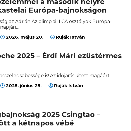
zelemmel a második helyre
 kastelai Európa-bajnokságon
ág az Adrián Az olimpiai ILCA osztályok Európa-
napján...
2026. május 20.
Ruják István
che 2025 – Érdi Mári ezüstérmes
ősszeles sebessége is! Az időjárás kitett magáért...
2025. június 25.
Ruják István
gbajnokság 2025 Csingtao –
ött a kétnapos vébé