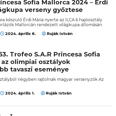
incesa Sofia Mallorca 2024 – Érdi
lágkupa verseny győztese
iára készülő Érdi Mária nyerte az ILCA 6 hajóosztály
torlázók Mallorcán rendezett világkupa-állomásán.
2024. április 6.
Ruják István
 53. Trofeo S.A.R Princesa Sofia
 az olimpiai osztályok
bb tavaszi eseménye
 osztályból négyben rajtolnak magyar versenyzők Az
2024. április 1.
Ruják István
2
3