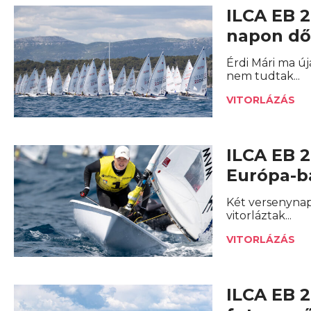
ILCA EB 2
napon dől
Érdi Mári ma ú
nem tudtak...
VITORLÁZÁS
ILCA EB 2
Európa-b
Két versenynap
vitorláztak...
VITORLÁZÁS
ILCA EB 2