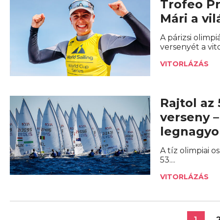
Trofeo Pr
Mári a vi
A párizsi olimp
versenyét a vi
VITORLÁZÁS
Rajtol az
verseny –
legnagyo
A tíz olimpiai
53....
VITORLÁZÁS
1