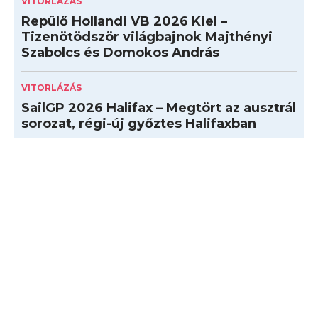
VITORLÁZÁS
Repülő Hollandi VB 2026 Kiel –
Tizenötödször világbajnok Majthényi
Szabolcs és Domokos András
VITORLÁZÁS
SailGP 2026 Halifax – Megtört az ausztrál
sorozat, régi-új győztes Halifaxban