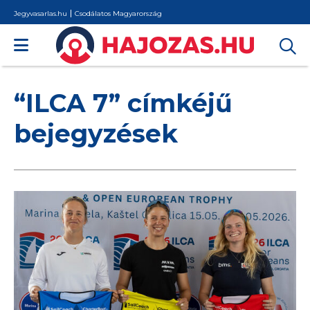
Jegyvasarlas.hu
Csodálatos Magyarország
“ILCA 7” címkéjű
bejegyzések