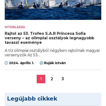
VITORLÁZÁS
Rajtol az 53. Trofeo S.A.R Princesa Sofia
verseny – az olimpiai osztályok legnagyobb
tavaszi eseménye
A tíz olimpiai osztályból négyben rajtolnak magyar
versenyzők Az 53....
2024. április 1.
Ruják István
1
2
3
Legújabb cikkek