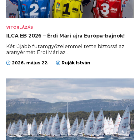
VITORLÁZÁS
ILCA EB 2026 – Érdi Mári újra Európa-bajnok!
Két újabb futamgyőzelemmel tette biztossá az
aranyérmét Érdi Mári az...
2026. május 22.
Ruják István