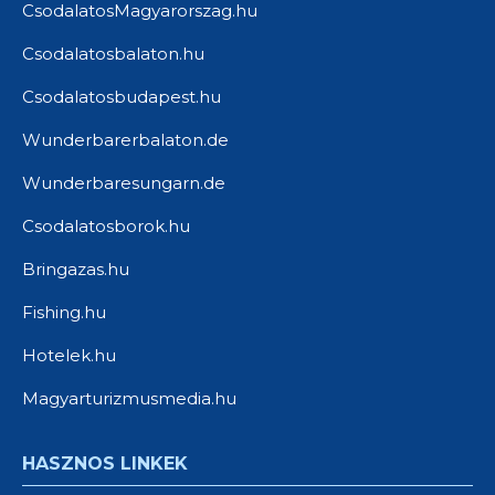
CsodalatosMagyarorszag.hu
Csodalatosbalaton.hu
Csodalatosbudapest.hu
Wunderbarerbalaton.de
Wunderbaresungarn.de
Csodalatosborok.hu
Bringazas.hu
Fishing.hu
Hotelek.hu
Magyarturizmusmedia.hu
HASZNOS LINKEK