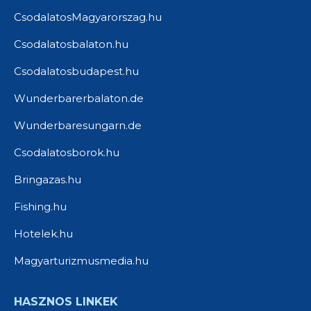
CsodalatosMagyarorszag.hu
Csodalatosbalaton.hu
Csodalatosbudapest.hu
Wunderbarerbalaton.de
Wunderbaresungarn.de
Csodalatosborok.hu
Bringazas.hu
Fishing.hu
Hotelek.hu
Magyarturizmusmedia.hu
HASZNOS LINKEK