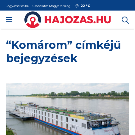
Jegyvasarlas.hu
Csodálatos Magyarország
22 °
C
“Komárom” címkéjű
bejegyzések