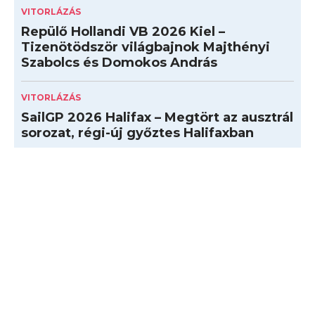
VITORLÁZÁS
Repülő Hollandi VB 2026 Kiel –
Tizenötödször világbajnok Majthényi
Szabolcs és Domokos András
VITORLÁZÁS
SailGP 2026 Halifax – Megtört az ausztrál
sorozat, régi-új győztes Halifaxban