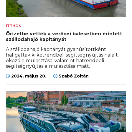
ITTHON
Őrizetbe vették a verőcei balesetben érintett
szállodahajó kapitányát
A szállodahajó kapitányát gyanúsítottként
hallgatták ki kétrendbeli segítségnyújtás halált
okozó elmulasztása, valamint hatrendbeli
segítségnyújtás elmulasztása miatt.
2024. május 20.
Szabó Zoltán