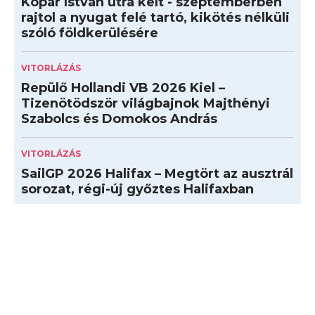
Kopár István útra kelt - szeptemberben
rajtol a nyugat felé tartó, kikötés nélküli
szóló földkerülésére
VITORLÁZÁS
Repülő Hollandi VB 2026 Kiel –
Tizenötödször világbajnok Majthényi
Szabolcs és Domokos András
VITORLÁZÁS
SailGP 2026 Halifax – Megtört az ausztrál
sorozat, régi-új győztes Halifaxban