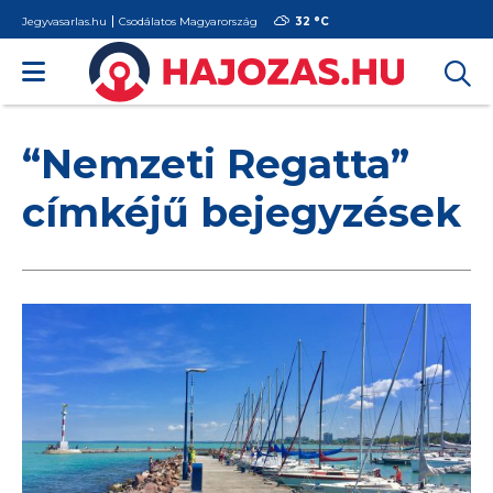
Jegyvasarlas.hu
Csodálatos Magyarország
32 °
C
“Nemzeti Regatta”
címkéjű bejegyzések