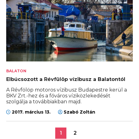
BALATON
Elbúcsozott a Révfülöp vízibusz a Balatontól
A Révfölöp motoros vízibusz Budapestre kerül a
BKV Zrt.-hez és a főváros víziközlekedését
szolgálja a továbbiakban majd.
2017. március 13.
Szabó Zoltán
1
2