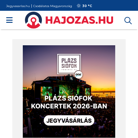
Jegyvasarlas.hu
Csodálatos Magyarország
30 °
C