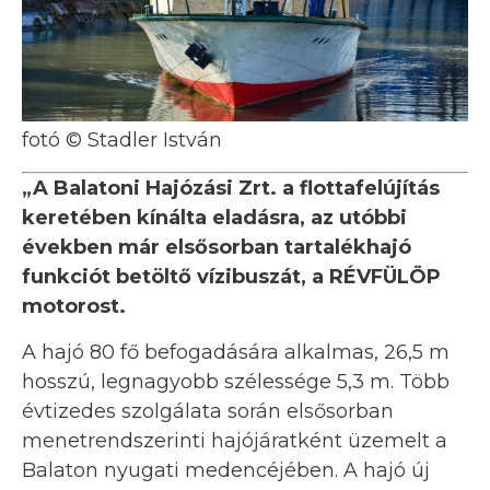
fotó © Stadler István
„A Balatoni Hajózási Zrt. a flottafelújítás
keretében kínálta eladásra, az utóbbi
években már elsősorban tartalékhajó
funkciót betöltő vízibuszát, a RÉVFÜLÖP
motorost.
A hajó 80 fő befogadására alkalmas, 26,5 m
hosszú, legnagyobb szélessége 5,3 m. Több
évtizedes szolgálata során elsősorban
menetrendszerinti hajójáratként üzemelt a
Balaton nyugati medencéjében. A hajó új