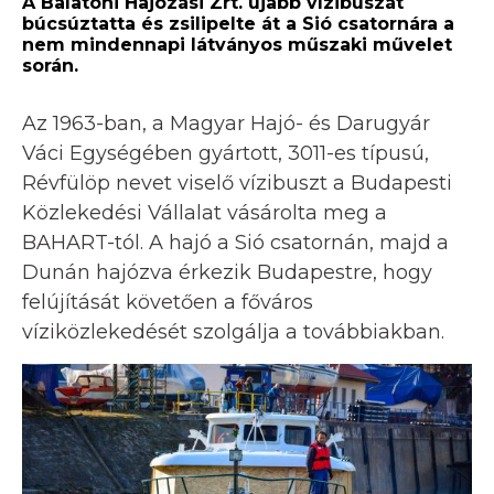
A Balatoni Hajózási Zrt. újabb vízibuszát
búcsúztatta és zsilipelte át a Sió csatornára a
nem mindennapi látványos műszaki művelet
során.
Az 1963-ban, a Magyar Hajó- és Darugyár
Váci Egységében gyártott, 3011-es típusú,
Révfülöp nevet viselő vízibuszt a Budapesti
Közlekedési Vállalat vásárolta meg a
BAHART-tól. A hajó a Sió csatornán, majd a
Dunán hajózva érkezik Budapestre, hogy
felújítását követően a főváros
víziközlekedését szolgálja a továbbiakban.