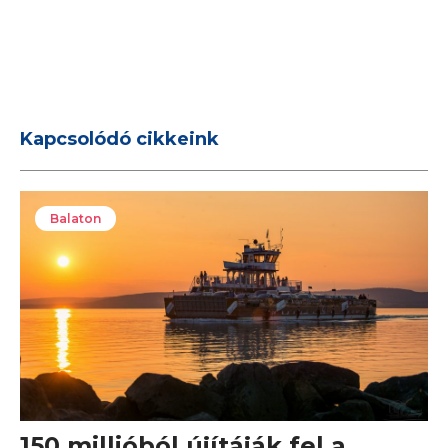
Kapcsolódó cikkeink
Balaton
150 millióból újítáják fel a