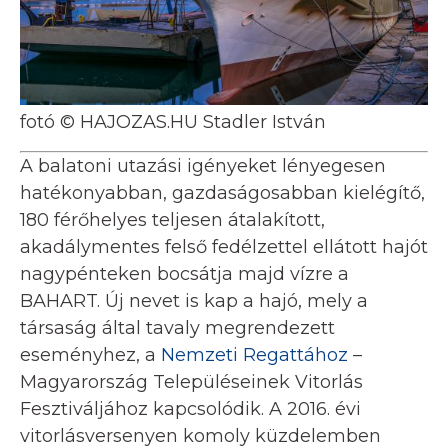
fotó © HAJOZAS.HU Stadler István
A balatoni utazási igényeket lényegesen
hatékonyabban, gazdaságosabban kielégítő,
180 férőhelyes teljesen átalakított,
akadálymentes felső fedélzettel ellátott hajót
nagypénteken bocsátja majd vízre a
BAHART. Új nevet is kap a hajó, mely a
társaság által tavaly megrendezett
eseményhez, a
Nemzeti Regattához
–
Magyarország Településeinek Vitorlás
Fesztiváljához kapcsolódik. A 2016. évi
vitorlásversenyen komoly küzdelemben