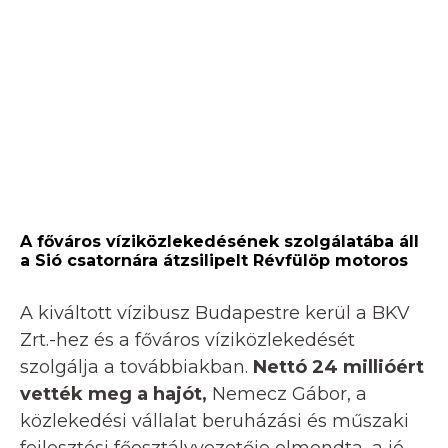
A főváros víziközlekedésének szolgálatába áll
a Sió csatornára átzsilipelt Révfülöp motoros
A kiváltott vízibusz Budapestre kerül a BKV
Zrt.-hez és a főváros víziközlekedését
szolgálja a továbbiakban.
Nettó 24 millióért
vették meg a hajót,
Nemecz Gábor, a
közlekedési vállalat beruházási és műszaki
fejlesztési főosztályvezetője elmondta, a jó