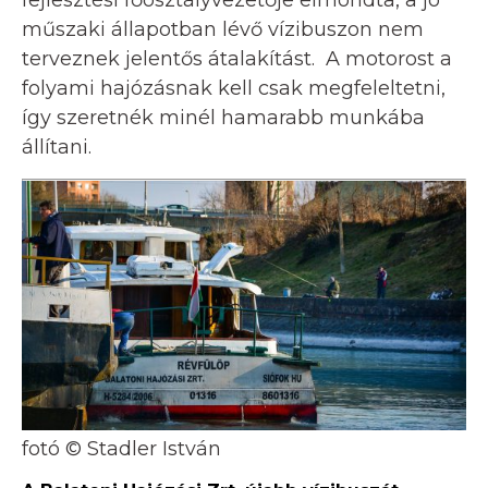
műszaki állapotban lévő vízibuszon nem
terveznek jelentős átalakítást. A motorost a
folyami hajózásnak kell csak megfeleltetni,
így szeretnék minél hamarabb munkába
állítani.
fotó © Stadler István