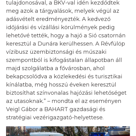
tulajdonosával, a BKV-val idén kezdődtek
meg azok a tárgyalások, melyek végül az
adásvételt eredményezték. A kedvező
időjárási és vízállási körülmények pedig
lehetővé tették, hogy a hajó a Sió csatornán
keresztül a Dunára kerülhessen. A Révfülöp
vízibusz üzembiztonsági és műszaki
szempontból is kifogástalan állapotban áll
majd szolgálatba a fővárosban, ahol
bekapcsolódva a közlekedési és turisztikai
kínálatba, még hosszú éveken keresztül
biztosíthat színvonalas hajózási lehetőséget
az utasoknak.” – mondta el az eseményen
Veigl Gábor a BAHART gazdasági és
stratégiai vezérigazgató-helyettese.