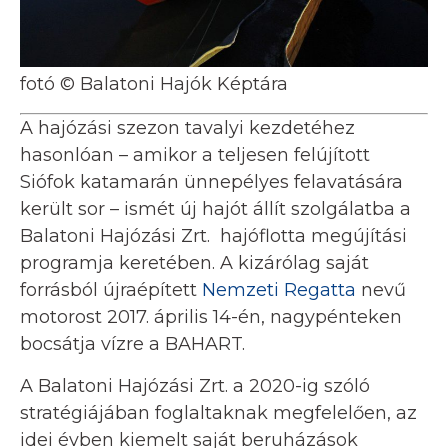
fotó © Balatoni Hajók Képtára
A hajózási szezon tavalyi kezdetéhez
hasonlóan – amikor a teljesen felújított
Siófok katamarán ünnepélyes felavatására
került sor – ismét új hajót állít szolgálatba a
Balatoni Hajózási Zrt. hajóflotta megújítási
programja keretében. A kizárólag saját
forrásból újraépített
Nemzeti Regatta
nevű
motorost 2017. április 14-én, nagypénteken
bocsátja vízre a BAHART.
A Balatoni Hajózási Zrt. a 2020-ig szóló
stratégiájában foglaltaknak megfelelően, az
idei évben kiemelt saját beruházások