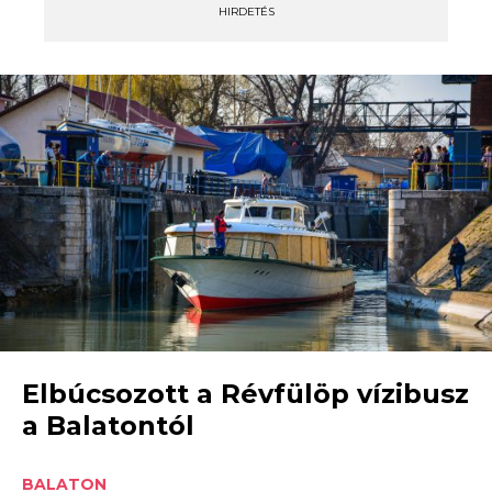
HIRDETÉS
Elbúcsozott a Révfülöp vízibusz
a Balatontól
BALATON