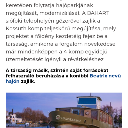
keretében folytatja hajóparkjának
megújítását, modernizálását. A BAHART
siófoki telephelyén gőzerővel zajlik a
Kossuth komp teljeskörű megújítása, mely
projektet a főidény kezdetéig fejez be a
társaság, amikorra a forgalom növekedése
már mindenképpen a 4 komp egyidejű
üzemeltetését igényli a révátkeléshez.
A társaság másik, szintén saját forrásokat
felhasználó beruházása a korábbi
Beatrix nevű
hajón
zajlik.