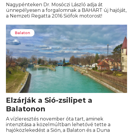
Nagypénteken Dr. Mosóczi László adja át
ünnepélyesen a forgalomnak a BAHART új hajóját,
a Nemzeti Regatta 2016 Siófok motorost!
Balaton
Elzárják a Sió-zsilipet a
Balatonon
A vízleresztés november óta tart, aminek
intenzitása a közelmúltban lehetővé tette a
hajóközlekedést a Sión, a Balaton és a Duna