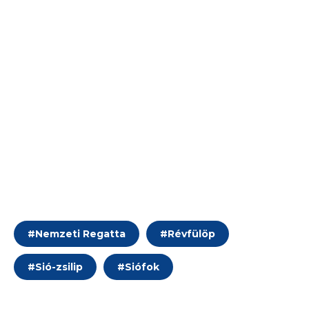
#
Nemzeti Regatta
#
Révfülöp
#
Sió-zsilip
#
Siófok