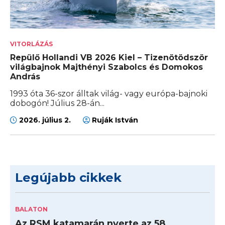
VITORLÁZÁS
Repülő Hollandi VB 2026 Kiel – Tizenötödször
világbajnok Majthényi Szabolcs és Domokos
András
1993 óta 36-szor álltak világ- vagy európa-bajnoki
dobogón! Július 28-án...
2026. július 2.
Ruják István
Legújabb cikkek
BALATON
Az RSM katamarán nyerte az 58.