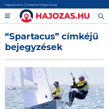
Jegyvasarlas.hu
Csodálatos Magyarország
“Spartacus” címkéjű
bejegyzések