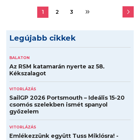
1
2
3
Legújabb cikkek
BALATON
Az RSM katamarán nyerte az 58.
Kékszalagot
VITORLÁZÁS
SailGP 2026 Portsmouth – Ideális 15-20
csomós szelekben ismét spanyol
győzelem
VITORLÁZÁS
Emlékezzünk együtt Tuss Miklósra! -