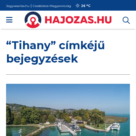
Jegyvasarlas.hu
Csodálatos Magyarország
26 °
C
“Tihany” címkéjű
bejegyzések