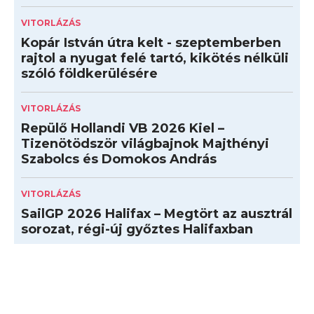
VITORLÁZÁS
Kopár István útra kelt - szeptemberben
rajtol a nyugat felé tartó, kikötés nélküli
szóló földkerülésére
VITORLÁZÁS
Repülő Hollandi VB 2026 Kiel –
Tizenötödször világbajnok Majthényi
Szabolcs és Domokos András
VITORLÁZÁS
SailGP 2026 Halifax – Megtört az ausztrál
sorozat, régi-új győztes Halifaxban