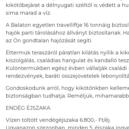
kikötőbejárat a délnyugati széltől is védett a h
sima marad a víz.
A Balaton egyetlen travelliftje 16 tonnáig bizto
hajók parti tárolásához állványt biztosítanak. 
az Ön gondtalan hajózását segíti.
Éttermük teraszáról páratlan kilátás nyílik a ki
kiszolgálás, családias hangulat és kandalló tes
Különtermükben egész évben vállalják családi 
rendezvények, baráti összejövetelek lebonyolítá
Gondoskodunk arról, hogy kikötőnkben kelleme
biztonságban tudhatja. Reméljük, mihamarabb 
ENDÉG ÉJSZAKA
Vízen töltött vendégéjszaka 6.800,- Ft/éj.
Ugyanazon szezonban, minden 5. éjszaka ingy