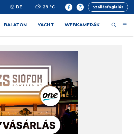
29 °
C
DE
Szállásfoglalás
BALATON
YACHT
WEBKAMERÁK