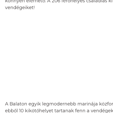
könnyen elérhető. A 206 férőhelyes családias k
vendégeiket!
A Balaton egyik legmodernebb marinája közforg
ebből 10 kikötőhelyet tartanak fenn a vendégek s