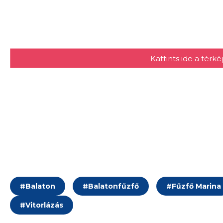
Kattints ide a tér
#
Balaton
#
Balatonfűzfő
#
Fűzfő Marina
#
Vitorlázás