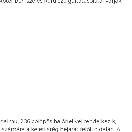
ikötőnben széles körű szolgáltatásokkal várják
almú, 206 cölöpös hajóhellyel rendelkezik,
zámára a keleti stég bejárat felőli oldalán. A