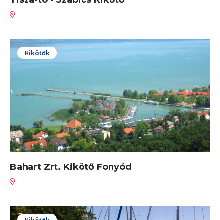
Tisza-tó - Szabics Kikötő
Kikötők
Bahart Zrt. Kikötő Fonyód
Kikötők