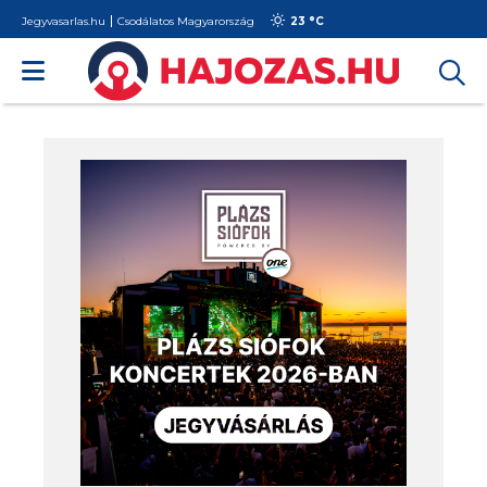
Jegyvasarlas.hu
Csodálatos Magyarország
23 °
C