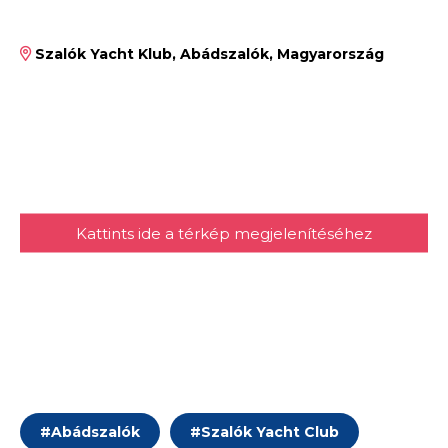
Szalók Yacht Klub, Abádszalók, Magyarország
Kattints ide a térkép megjelenítéséhez
#
Abádszalók
#
Szalók Yacht Club