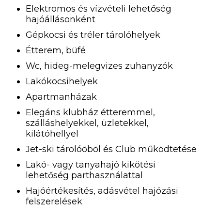
Elektromos és vízvételi lehetőség
hajóállásonként
Gépkocsi és tréler tárolóhelyek
Étterem, büfé
Wc, hideg-melegvizes zuhanyzók
Lakókocsihelyek
Apartmanházak
Elegáns klubház étteremmel,
szálláshelyekkel, üzletekkel,
kilátóhellyel
Jet-ski tárolóöböl és Club működtetése
Lakó- vagy tanyahajó kikötési
lehetőség parthasználattal
Hajóértékesítés, adásvétel hajózási
felszerelések