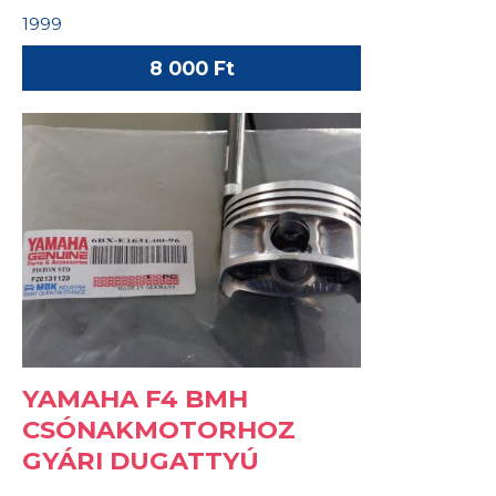
1999
8 000 Ft
YAMAHA F4 BMH
CSÓNAKMOTORHOZ
GYÁRI DUGATTYÚ