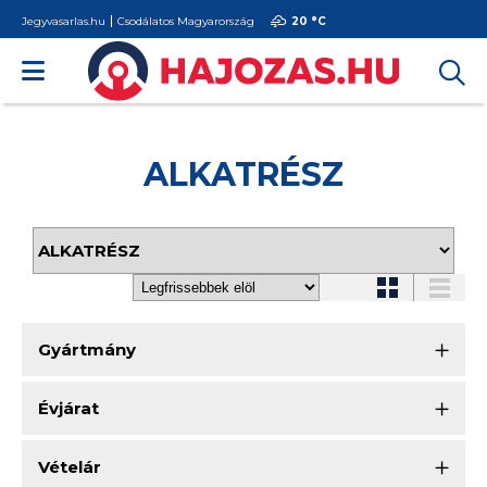
Jegyvasarlas.hu
Csodálatos Magyarország
20 °
C
ALKATRÉSZ
Gyártmány
Évjárat
Vételár