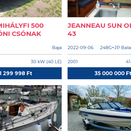
IHÁLYFI 500
JEANNEAU SUN O
NI CSÓNAK
43
Baja
2022-09-06
248G+JP Bala
30 kW (40 LE)
2001
41
1 299 998 Ft
35 000 000 F