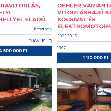
ÚRAVITORLÁS,
DEHLER VARIANT
LYI
VITORLÁSHAJÓ K
HELLYEL ELADÓ
KOCSIVAL ÉS
ELEKTROMOTOR
Keszthely
2022-10-15
11 kW (15 LE)
1967
4 500 000 Ft
1 110 000 Ft