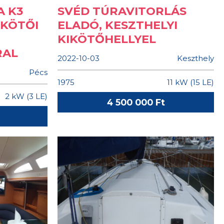
A K3
SVÉD TÚRAVITORLÁS
IKÖTŐI
ELADÓ, KESZTHELYI
KIKÖTŐHELLYEL
RAL
2022-10-03
Keszthely
Pécs
1975
11 kW (15 LE)
2 kW (3 LE)
4 500 000 Ft