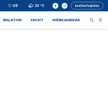
32 °
C
DE
Szállásfoglalás
BALATON
YACHT
WEBKAMERÁK