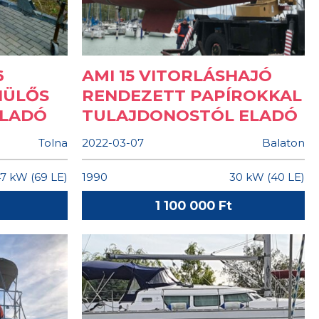
6
AMI 15 VITORLÁSHAJÓ
IÜLŐS
RENDEZETT PAPÍROKKAL
LADÓ
TULAJDONOSTÓL ELADÓ
Tolna
2022-03-07
Balaton
47 kW (69 LE)
1990
30 kW (40 LE)
1 100 000 Ft