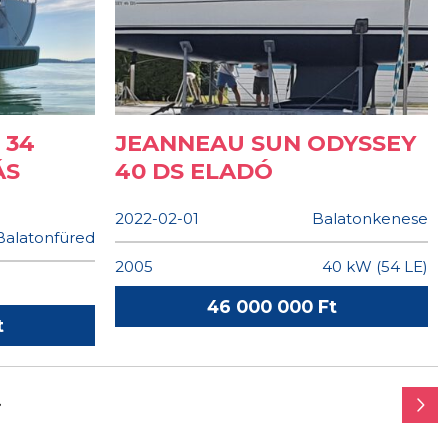
 34
JEANNEAU SUN ODYSSEY
ÁS
40 DS ELADÓ
2022-02-01
Balatonkenese
Balatonfüred
2005
40 kW (54 LE)
46 000 000 Ft
t