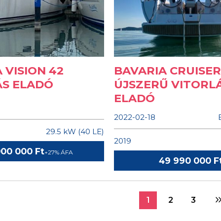
 VISION 42
BAVARIA CRUISER
ÁS ELADÓ
ÚJSZERŰ VITORL
ELADÓ
2022-02-18
29.5 kW (40 LE)
2019
000 000 Ft
+27% ÁFA
49 990 000 F
1
2
3