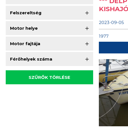
*** DEL
KISHAJÓ 
Felszereltség
2023-09-05
Motor helye
1977
Motor fajtája
Férőhelyek száma