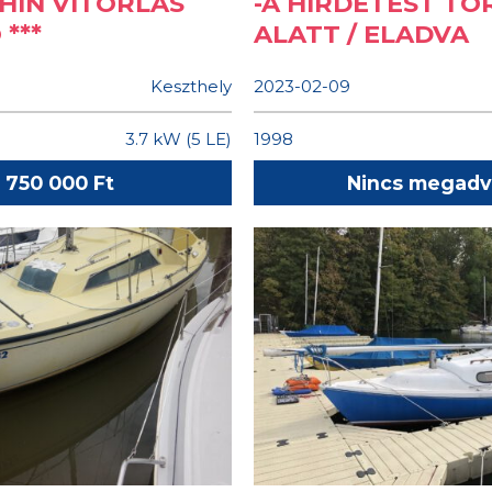
PHIN VITORLÁS
-A HIRDETÉST TÖ
***
ALATT / ELADVA
Keszthely
2023-02-09
3.7 kW (5 LE)
1998
750 000 Ft
Nincs megadv