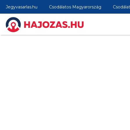
Jegyvasarlas.hu
Csodálatos Magyarország
Csodála