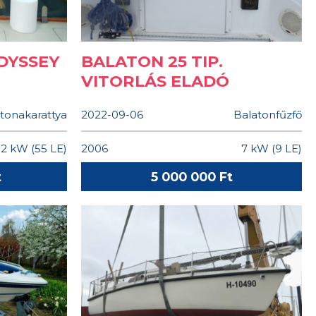
DYSSEY
BALATON 25 TIP.
VITORLÁS ELADÓ
tonakarattya
2022-09-06
Balatonfűzfő
.2 kW (55 LE)
2006
7 kW (9 LE)
t
5 000 000 Ft