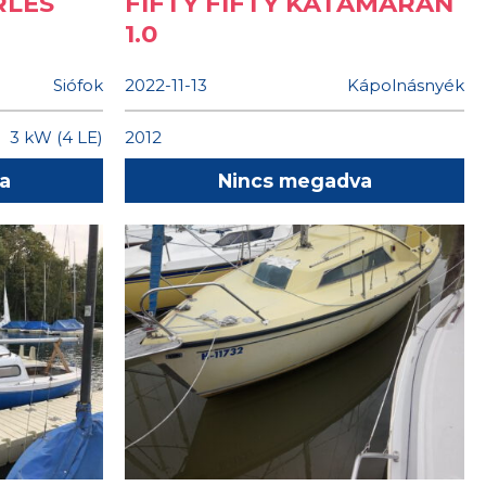
RLÉS
FIFTY FIFTY KATAMARÁN
1.0
Siófok
2022-11-13
Kápolnásnyék
3 kW (4 LE)
2012
a
Nincs megadva