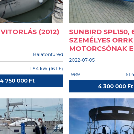
 VITORLÁS (2012)
SUNBIRD SPL150, 
SZEMÉLYES ORRK
MOTORCSÓNAK E
Balatonfüred
2022-07-05
11.84 kW (16 LE)
1989
51.
14 750 000 Ft
4 300 000 Ft