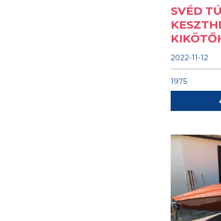
SVÉD T
KESZTHE
KIKÖTŐ
2022-11-12
1975