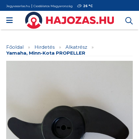
Jegyvasarlas.hu
Csodálatos Magyarország
26 °
C
Főoldal
»
Hirdetés
»
Alkatrész
»
Yamaha, Minn-Kota PROPELLER