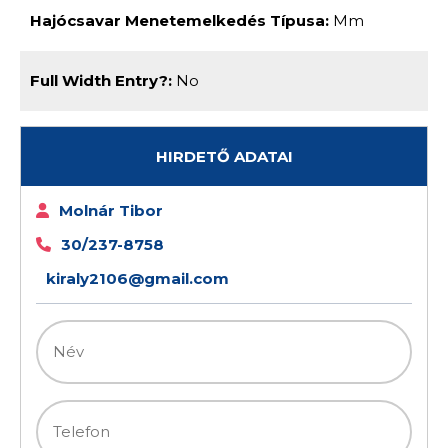
Hajócsavar Menetemelkedés Típusa:
Mm
Full Width Entry?:
No
HIRDETŐ ADATAI
Molnár Tibor
30/237-8758
kiraly2106@gmail.com