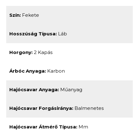
Szín:
Fekete
Hosszúság Típusa:
Láb
Horgony:
2 Kapás
Árbóc Anyaga:
Karbon
Hajócsavar Anyaga:
Műanyag
Hajócsavar Forgásiránya:
Balmenetes
Hajócsavar Átmérő Típusa:
Mm