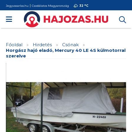
Jegyvasarlas.hu
Csodálatos Magyarország
32 °
C
Főoldal
»
Hirdetés
»
Csónak
»
Horgász hajó eladó, Mercury 40 LE 4S külmotorral
szerelve