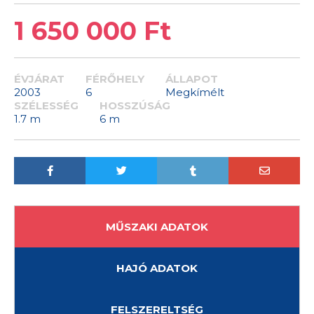
1 650 000 Ft
ÉVJÁRAT
FÉRŐHELY
ÁLLAPOT
2003
6
Megkímélt
SZÉLESSÉG
HOSSZÚSÁG
1.7 m
6 m
MŰSZAKI ADATOK
HAJÓ ADATOK
FELSZERELTSÉG