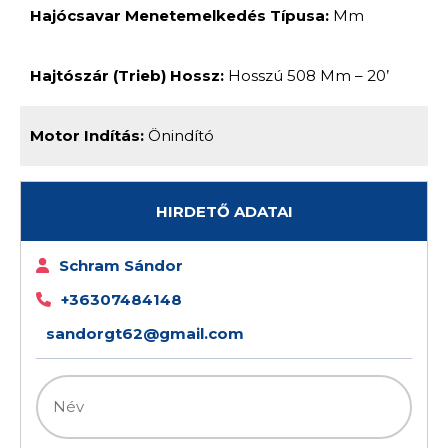
Hajócsavar Menetemelkedés Típusa:
Mm
Hajtószár (trieb) Hossz:
Hosszú 508 Mm – 20’
Motor Indítás:
Önindító
HIRDETŐ ADATAI
Schram Sándor
+36307484148
sandorgt62@gmail.com