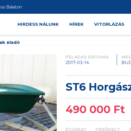
tos Balaton
HIRDESS NÁLUNK
HÍREK
VITORLÁZÁS
ak eladó
FELADÁS DÁTUMA
MEG
2017-03-14
BU
ST6 Horgás
490 000 Ft
ÉVJÁRAT
FÉRŐHELY