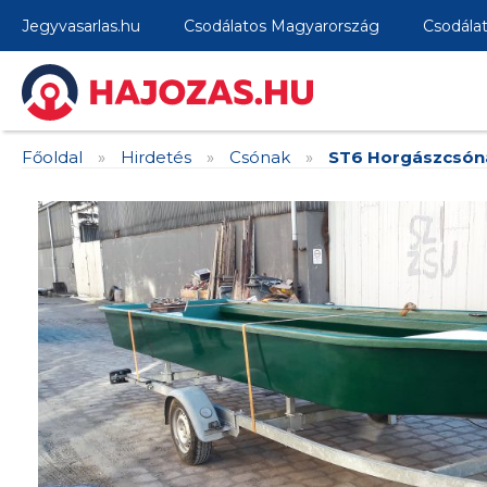
Jegyvasarlas.hu
Csodálatos Magyarország
Csodála
Főoldal
»
Hirdetés
»
Csónak
»
ST6 Horgászcsón