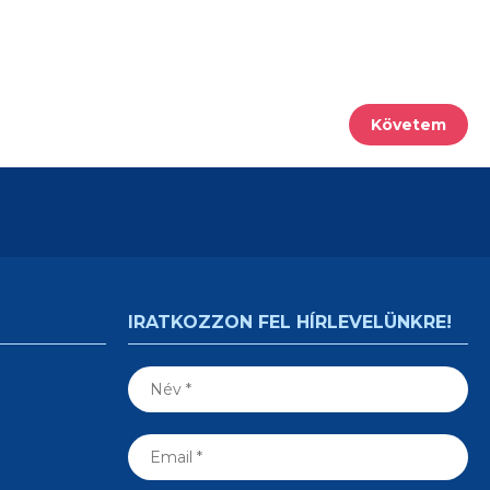
2010
4 kW (5 LE)
kW (94 LE)
219 997 Ft
Követem