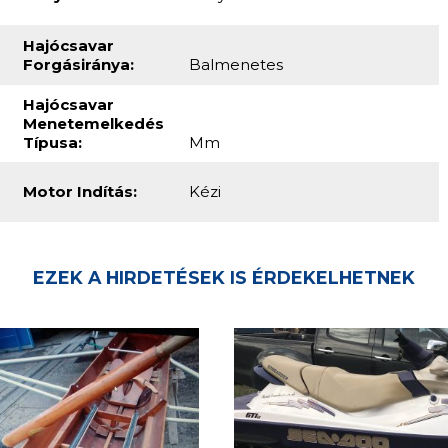
Kormányrendszer:
Aktív (propeller)
Motor Gyártmány:
EGYÉB
Teljesítmény (kW):
10 KW
Irányváltó:
Irányváltó Nélkül
Hajócsavar
Forgásiránya:
Balmenetes
Hajócsavar
Menetemelkedés
Típusa:
Mm
Motor Indítás:
Kézi