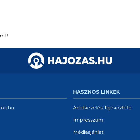
2005
70 
499 000 Ft
950 000 Ft
Összes hirdetés
ért!