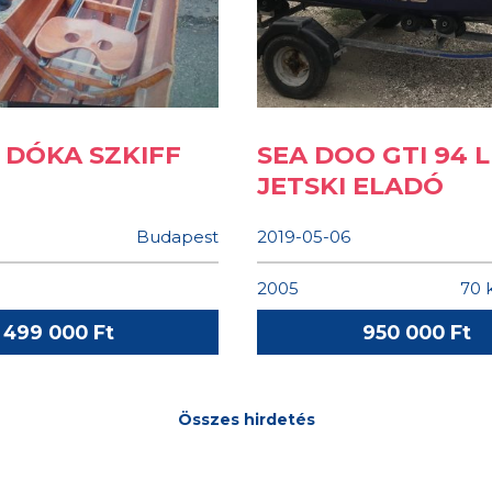
EZEK A HIRDETÉSEK IS ÉRDEKELHETNEK
S DÓKA SZKIFF
SEA DOO GTI 94 L
JETSKI ELADÓ
Budapest
2019-05-06