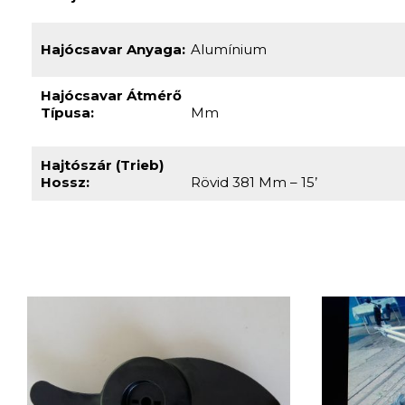
Kormányzás:
Kormányszár (kézi Kormányrúd)
Motor Helye:
Külmotoros
Motor Fajta:
2 Ütemű Benzines
Kihajtások Száma:
1
Hajócsavar Anyaga:
Alumínium
Hajócsavar Átmérő
Típusa:
Mm
Hajtószár (trieb)
Hossz:
Rövid 381 Mm – 15’