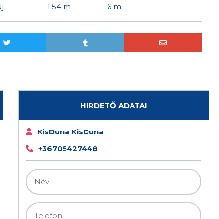
j
1.54 m
6 m
HIRDETŐ ADATAI