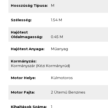
Hajó Fajtája:
Horgász Csónak
Gyártmány:
ST
Állapot:
Új
Hosszúság Típusa:
M
Szélesség:
1.54 M
Hajótest
Oldalmagasság:
0.45 M
Hajótest Anyaga:
Műanyag