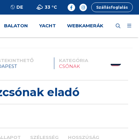
33 °
C
DE
Szállásfoglalás
BALATON
YACHT
WEBKAMERÁK
TEKINTHETŐ
KATEGÓRIA
DAPEST
CSÓNAK
zcsónak eladó
ÁLLAPOT
SZÉLESSÉG
HOSSZÚSÁG