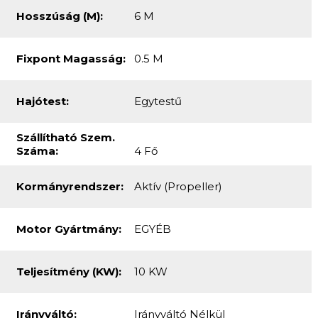
Évjárat:
2016
Típus:
6m
Szín:
Olajzöld
Hosszúság (m):
6 M
Fixpont Magasság:
0.5 M
Hajótest:
Egytestű
Szállítható Szem.
Száma:
4 Fő