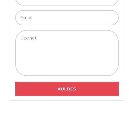
KisDuna KisDuna
+36705427448