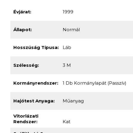
Hosszúság Típusa:
Láb
Szélesség:
3 M
Kormányrendszer:
1 Db Kormánylapát (passzív)
Hajótest Anyaga:
Műanyag
Vitorlázati
Rendszer:
Kat
Szállítható Szem.
Száma:
6 Fő
Motor Gyártmány:
AERO MARINE
Teljesítmény (kW):
3 KW