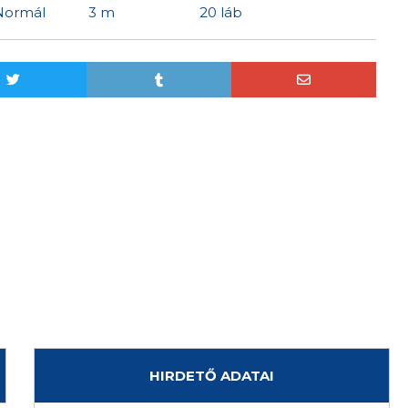
Normál
3 m
20 láb
HIRDETŐ ADATAI
Horváth Bence
+36204215625