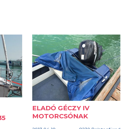
ELADÓ GÉCZY IV
MOTORCSÓNAK
35
2017-04-19
8230 Balatonfüred
Tihany
1995
84 kW (113 LE)
 kW (25 LE)
2 000 000 Ft