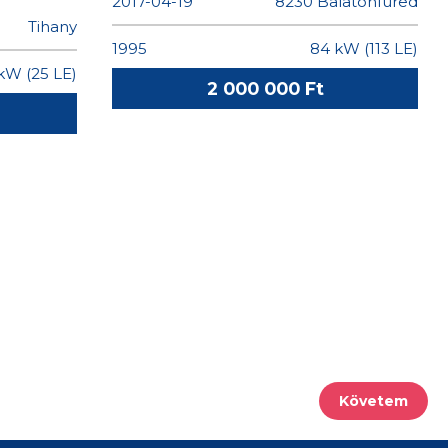
Követem
IRATKOZZON FEL HÍRLEVELÜNKRE!