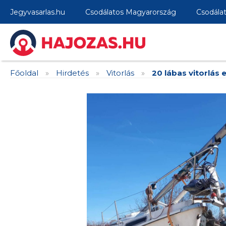
Jegyvasarlas.hu
Csodálatos Magyarország
Csodála
Főoldal
»
Hirdetés
»
Vitorlás
»
20 lábas vitorlás 