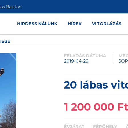
tos Balaton
HIRDESS NÁLUNK
HÍREK
VITORLÁZÁS
eladó
FELADÁS DÁTUMA
MEG
2019-04-29
SO
20 lábas vit
1 200 000 F
ÉVJÁRAT
FÉRŐHELY