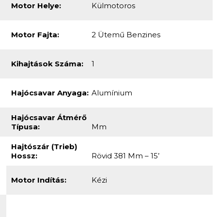
Hajócsavar Anyaga:
Alumínium
Hajócsavar Átmérő
Típusa:
Mm
Hajtószár (trieb)
Hossz:
Rövid 381 Mm – 15’
Motor Indítás:
Kézi
EZEK A HIRDETÉSEK IS ÉRDEKELHETNEK