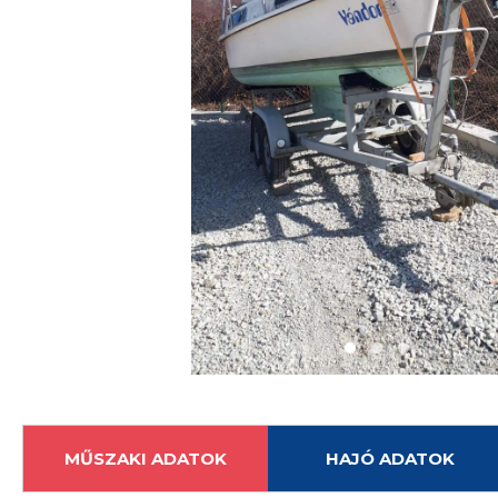
MŰSZAKI ADATOK
HAJÓ ADATOK
Évjárat:
1999
Állapot:
Normál