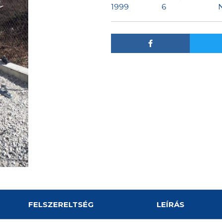
1999
6
FELSZERELTSÉG
LEÍRÁS
Gyártmány:
STARCRAFT
Szín:
Fehér