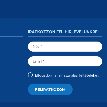
Elfogadom a felhasználási feltételeket
A hajozas.hu KIADÓJA A MAGYAR TURIZMUS MÉDIA KFT.