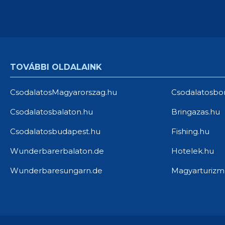
CsodalatosMagyarorszag.hu
Csodalatosbo
Csodalatosbalaton.hu
Bringazas.hu
Csodalatosbudapest.hu
Fishing.hu
Wunderbarerbalaton.de
Hotelek.hu
Wunderbaresungarn.de
Magyarturizm
© 2026 Minden jog fentartva.