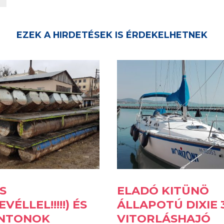
S
ELADÓ KITÜNÖ
VÉLLEL!!!!!) ÉS
ÁLLAPOTÚ DIXIE 
NTONOK
VITORLÁSHAJÓ
!!
2017-02-28
Verőce
2003
18.4
12 500 000 Ft
1 500 000 Ft