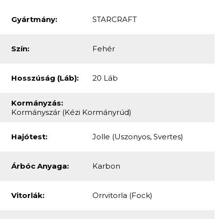
Hosszúság (láb):
20 Láb
Kormányzás:
Kormányszár (kézi Kormányrúd)
Hajótest:
Jolle (uszonyos, Svertes)
Árbóc Anyaga:
Karbon
Vitorlák:
Orrvitorla (fock)
Motor Helye:
Külmotoros
Motor Fajta:
2 Ütemű Benzines
Kihajtások Száma:
1