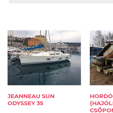
JEANNEAU SUN
HORDÓ
ODYSSEY 35
(HAJÓLE
CSŐPO
2017-02-10
Pakod
ELADÓK
2004
21 kW (28 LE)
2017-02-28
18 000 000 Ft
1997