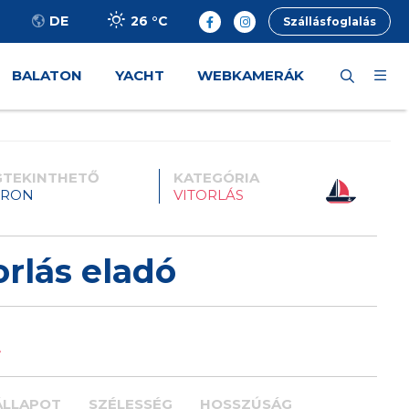
26 °
C
DE
Szállásfoglalás
BALATON
YACHT
WEBKAMERÁK
TEKINTHETŐ
KATEGÓRIA
PRON
VITORLÁS
orlás eladó
t
ÁLLAPOT
SZÉLESSÉG
HOSSZÚSÁG