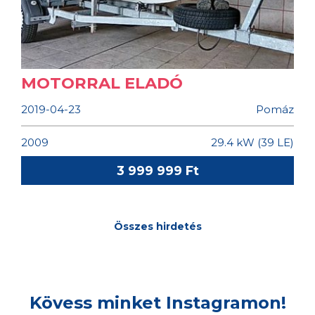
ZODIAC PRO7 MEREV ALJÚ
GUMICSÓNAK 40LE YAMAHA
MOTORRAL ELADÓ
2019-04-23
Pomáz
2009
29.4 kW (39 LE)
3 999 999 Ft
Összes hirdetés
Kövess minket Instagramon!