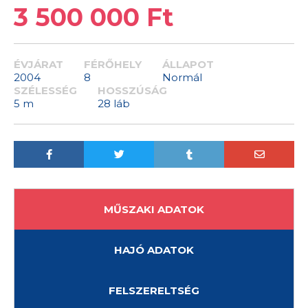
3 500 000 Ft
ÉVJÁRAT
FÉRŐHELY
ÁLLAPOT
2004
8
Normál
SZÉLESSÉG
HOSSZÚSÁG
5 m
28 láb
MŰSZAKI ADATOK
HAJÓ ADATOK
FELSZERELTSÉG