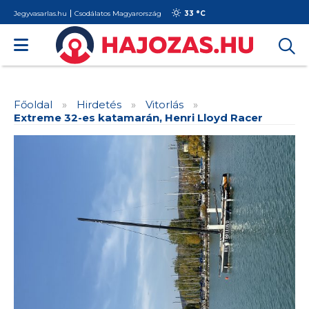
Jegyvasarlas.hu
Csodálatos Magyarország
33 °
C
Főoldal
»
Hirdetés
»
Vitorlás
»
Extreme 32-es katamarán, Henri Lloyd Racer