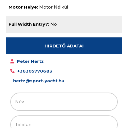
Motor Helye:
Motor Nélkül
Full Width Entry?:
No
HIRDETŐ ADATAI
Peter Hertz
+36305770683
hertz@sport-yacht.hu