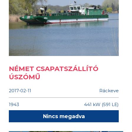
NÉMET CSAPATSZÁLLÍTÓ
ÚSZÓMŰ
2017-02-11
Ráckeve
1943
441 kW (591 LE)
Nincs megadva