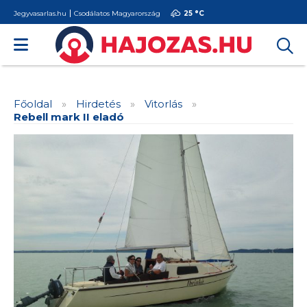
Jegyvasarlas.hu
Csodálatos Magyarország
25 °
C
Főoldal
»
Hirdetés
»
Vitorlás
»
Rebell mark II eladó