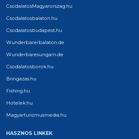
CsodalatosMagyarorszag.hu
Csodalatosbalaton.hu
Csodalatosbudapest.hu
Wunderbarerbalaton.de
Wunderbaresungarn.de
Csodalatosborok.hu
Bringazas.hu
Fishing.hu
Hotelek.hu
Magyarturizmusmedia.hu
HASZNOS LINKEK