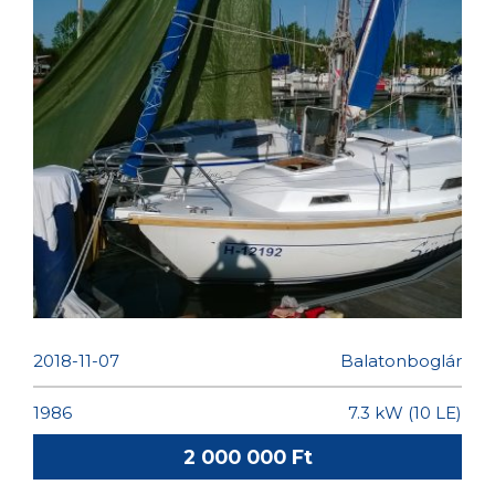
REBELL SEASKIP 25 LÁBAS
VITORLÁS ELADÓ
2018-11-07
Balatonboglár
1986
7.3 kW (10 LE)
2 000 000 Ft