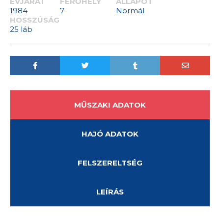
ÉVJÁRAT
FÉRŐHELY
ÁLLAPOT
1984
7
Normál
HOSSZÚSÁG
25 láb
MŰSZAKI ADATOK
HAJÓ ADATOK
FELSZERELTSÉG
LEÍRÁS