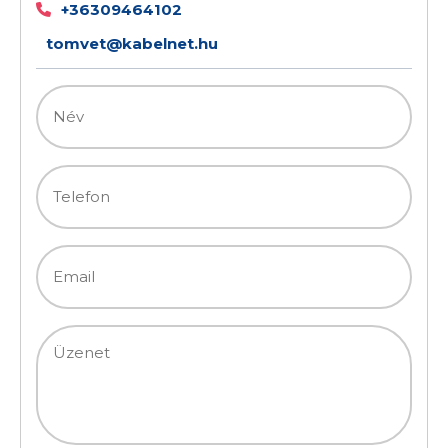
+36309464102
tomvet@kabelnet.hu