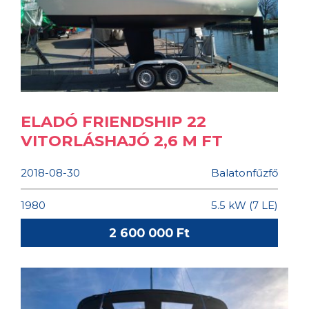
ELADÓ FRIENDSHIP 22
VITORLÁSHAJÓ 2,6 M FT
2018-08-30
Balatonfűzfő
1980
5.5 kW (7 LE)
2 600 000 Ft