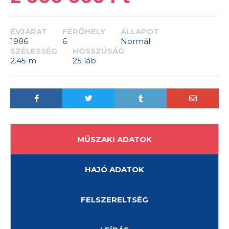
ÉVJÁRAT
FÉRŐHELY
ÁLLAPOT
1986
6
Normál
SZÉLESSÉG
HOSSZÚSÁG
2.45 m
25 láb
MŰSZAKI ADATOK
HAJÓ ADATOK
FELSZERELTSÉG