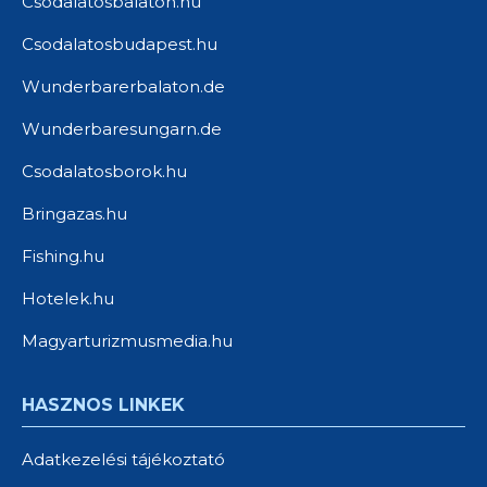
Csodalatosbalaton.hu
Csodalatosbudapest.hu
Wunderbarerbalaton.de
Wunderbaresungarn.de
Csodalatosborok.hu
Bringazas.hu
Fishing.hu
Hotelek.hu
Magyarturizmusmedia.hu
HASZNOS LINKEK
Adatkezelési tájékoztató