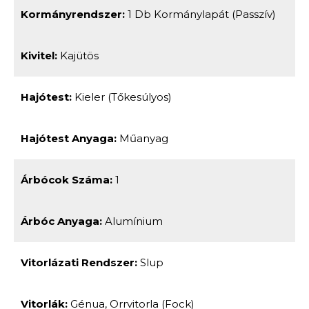
Kormányrendszer:
1 Db Kormánylapát (passzív)
Kivitel:
Kajütös
Hajótest:
Kieler (tőkesúlyos)
Hajótest Anyaga:
Műanyag
Árbócok Száma:
1
Árbóc Anyaga:
Alumínium
Vitorlázati Rendszer:
Slup
Vitorlák:
Génua, Orrvitorla (fock)