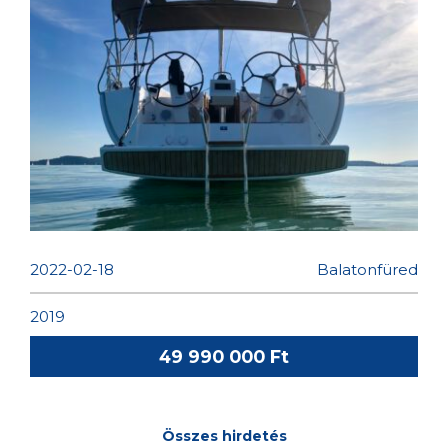
BAVARIA CRUISER 34 ÚJSZERŰ
VITORLÁS ELADÓ
2022-02-18
Balatonfüred
2019
49 990 000 Ft
Összes hirdetés