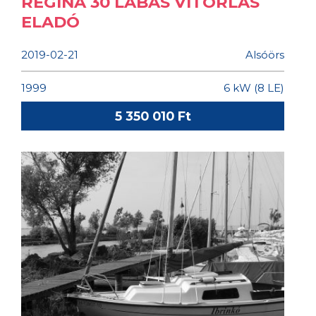
REGINA 30 LÁBAS VITORLÁS
ELADÓ
2019-02-21
Alsóörs
1999
6 kW (8 LE)
5 350 010 Ft