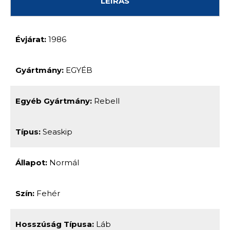
LEÍRÁS
Évjárat:
1986
Gyártmány:
EGYÉB
Egyéb Gyártmány:
Rebell
Típus:
Seaskip
Állapot:
Normál
Szín:
Fehér
Hosszúság Típusa:
Láb