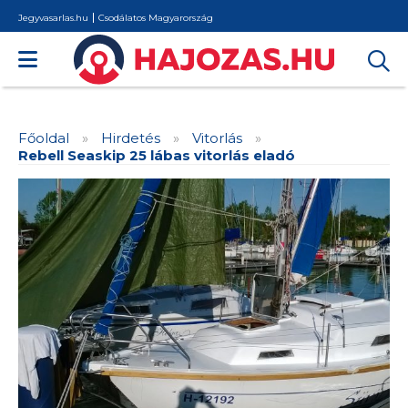
Jegyvasarlas.hu
Csodálatos Magyarország
Főoldal
»
Hirdetés
»
Vitorlás
»
Rebell Seaskip 25 lábas vitorlás eladó