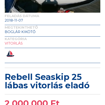
FELADÁS DÁTUMA
2018-11-07
MEGTEKINTHETŐ
BOGLÁR KIKÖTŐ
KATEGÓRIA
VITORLÁS
Rebell Seaskip 25
lábas vitorlás eladó
2 000 000 Ft