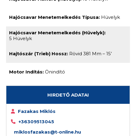
Hajócsavar Menetemelkedés Típusa:
Hüvelyk
Hajócsavar Menetemelkedés (hüvelyk):
5 Hüvelyk
Hajtószár (trieb) Hossz:
Rövid 381 Mm – 15’
Motor Indítás:
Önindító
HIRDETŐ ADATAI
Fazakas Miklós
+36309513045
miklosfazakas@t-online.hu