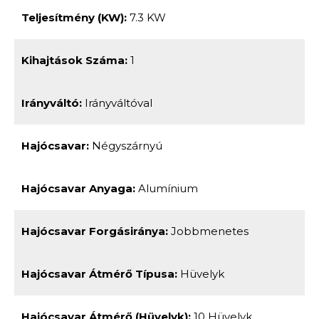
Teljesítmény (kW):
7.3 KW
Kihajtások Száma:
1
Irányváltó:
Irányváltóval
Hajócsavar:
Négyszárnyú
Hajócsavar Anyaga:
Alumínium
Hajócsavar Forgásiránya:
Jobbmenetes
Hajócsavar Átmérő Típusa:
Hüvelyk
Hajócsavar Átmérő (hüvelyk):
10 Hüvelyk