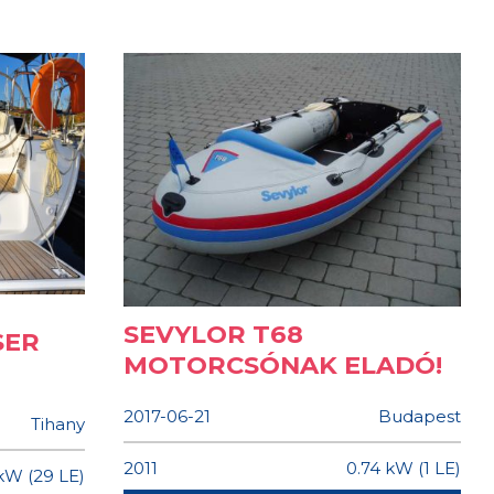
SEVYLOR T68
SER
MOTORCSÓNAK ELADÓ!
2017-06-21
Budapest
Tihany
2011
0.74 kW (1 LE)
kW (29 LE)