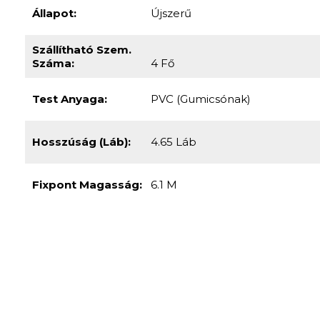
Állapot:
Újszerű
Szállítható Szem.
Száma:
4 Fő
Test Anyaga:
PVC (gumicsónak)
Hosszúság (láb):
4.65 Láb
Fixpont Magasság:
6.1 M