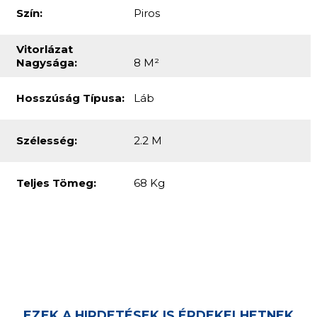
Szín:
Piros
Vitorlázat
Nagysága:
8 M²
Hosszúság Típusa:
Láb
Szélesség:
2.2 M
Teljes Tömeg:
68 Kg
EZEK A HIRDETÉSEK IS ÉRDEKELHETNEK