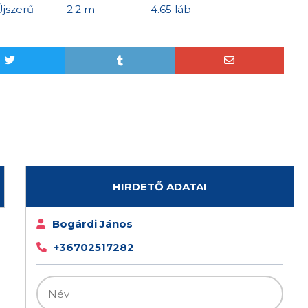
Újszerű
2.2 m
4.65 láb
HIRDETŐ ADATAI
Bogárdi János
+36702517282