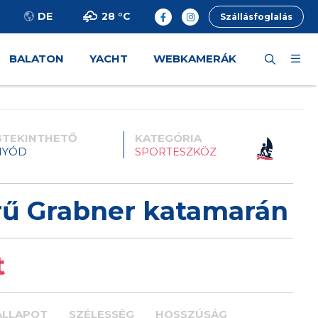
28 °
C
DE
Szállásfoglalás
BALATON
YACHT
WEBKAMERÁK
TEKINTHETŐ
KATEGÓRIA
NYÓD
SPORTESZKÖZ
rű Grabner katamarán
t
ÁLLAPOT
SZÉLESSÉG
HOSSZÚSÁG