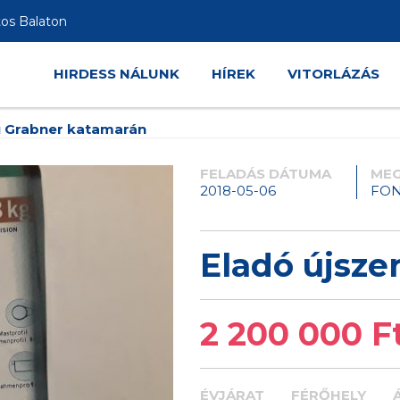
tos Balaton
HIRDESS NÁLUNK
HÍREK
VITORLÁZÁS
ű Grabner katamarán
FELADÁS DÁTUMA
MEG
2018-05-06
FO
Eladó újsze
2 200 000 F
ÉVJÁRAT
FÉRŐHELY