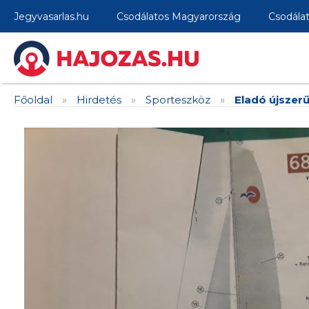
Jegyvasarlas.hu
Csodálatos Magyarország
Csodála
Főoldal
»
Hirdetés
»
Sporteszköz
»
Eladó újszer