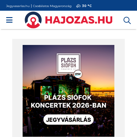
Jegyvasarlas.hu
Csodálatos Magyarország
30 °
C