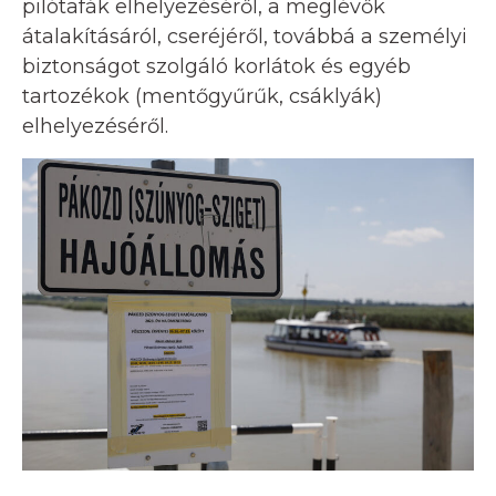
pilótafák elhelyezéséről, a meglévők
átalakításáról, cseréjéről, továbbá a személyi
biztonságot szolgáló korlátok és egyéb
tartozékok (mentőgyűrűk, csáklyák)
elhelyezéséről.