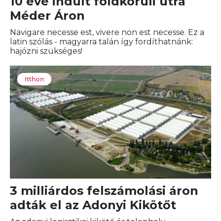
10 éve indult földkörüli útra
Méder Áron
Navigare necesse est, vivere non est necesse. Ez a
latin szólás - magyarra talán így fordíthatnánk:
hajózni szükséges!
Itthon
3 milliárdos felszámolási áron
adták el az Adonyi Kikötőt