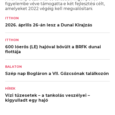
figyelembe véve támogatta e két fejlesztési célt,
amelyeket 2022 végéig kell megvalósítani.
ITTHON
2026. április 26-án lesz a Dunai Kirajzás
ITTHON
600 lóerős (LE) hajóval bővült a BRFK dunai
flottája
BALATON
Szép nap Bogláron a VII. Gőzcsónak találkozón
HÍREK
Vízi tűzesetek – a tankolás veszélyei –
kigyulladt egy hajó