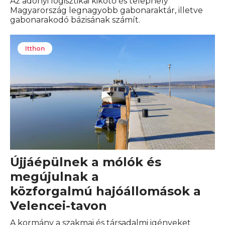
Az adonyi logisztikai kikötő és telephely
Magyarország legnagyobb gabonaraktár, illetve
gabonarakodó bázisának számít.
Itthon
Újjáépülnek a mólók és
megújulnak a
közforgalmú hajóállomások a
Velencei-tavon
A kormány a szakmai és társadalmi igényeket