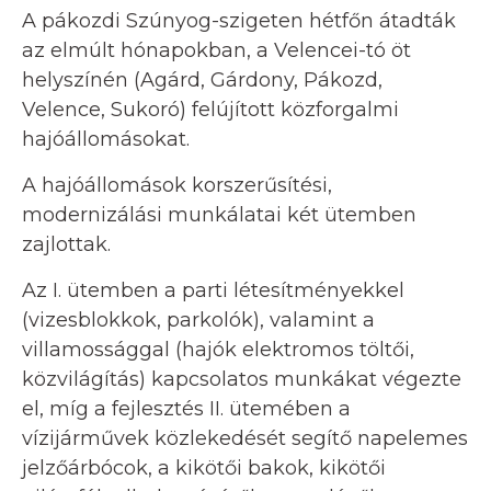
A pákozdi Szúnyog-szigeten hétfőn átadták
az elmúlt hónapokban, a Velencei-tó öt
helyszínén (Agárd, Gárdony, Pákozd,
Velence, Sukoró) felújított közforgalmi
hajóállomásokat.
A hajóállomások korszerűsítési,
modernizálási munkálatai két ütemben
zajlottak.
Az I. ütemben a parti létesítményekkel
(vizesblokkok, parkolók), valamint a
villamossággal (hajók elektromos töltői,
közvilágítás) kapcsolatos munkákat végezte
el, míg a fejlesztés II. ütemében a
vízijárművek közlekedését segítő napelemes
jelzőárbócok, a kikötői bakok, kikötői