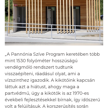
„A Pannónia Szíve Program keretében több
mint 1530 folyóméter hosszúságú
vendégmóló rendszert tudtunk
visszaépíteni, ráadásul olyat, ami a
vízszinthez igazodik. A kikötőink kapcsán
láttuk azt a hiátust, ahogy maga a
partvédmű, úgy a kikötők is az 1970-es
évekbeli fejlesztésekkel bírnak, így időszerű
volt a felújításuk. A korszerűsítés során