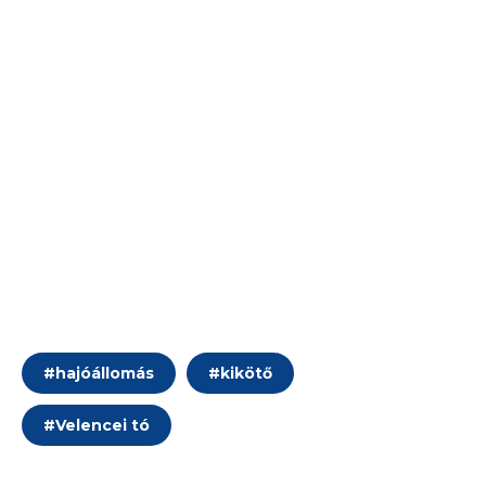
#
hajóállomás
#
kikötő
#
Velencei tó