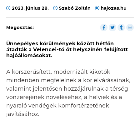
2023. június 28.
Szabó Zoltán
hajozas.hu
Megosztás:
Ünnepélyes körülmények között hétfőn
átadták a Velencei-tó öt helyszínén felújított
hajóállomásokat.
A korszerűsített, modernizált kikötők
mindenben megfelelnek a kor elvárásainak,
valamint jelentősen hozzájárulnak a térség
vonzerejének növeléséhez, a helyiek és a
nyaraló vendégek komfortérzetének
javításához.