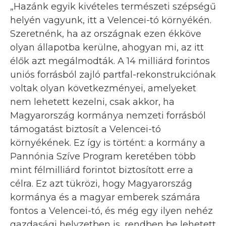
„Hazánk egyik kivételes természeti szépségű
helyén vagyunk, itt a Velencei-tó környékén.
Szeretnénk, ha az országnak ezen ékköve
olyan állapotba kerülne, ahogyan mi, az itt
élők azt megálmodták. A 14 milliárd forintos
uniós forrásból zajló partfal-rekonstrukciónak
voltak olyan következményei, amelyeket
nem lehetett kezelni, csak akkor, ha
Magyarország kormánya nemzeti forrásból
támogatást biztosít a Velencei-tó
környékének. Ez így is történt: a kormány a
Pannónia Szíve Program keretében több
mint félmilliárd forintot biztosított erre a
célra. Ez azt tükrözi, hogy Magyarország
kormánya és a magyar emberek számára
fontos a Velencei-tó, és még egy ilyen nehéz
gazdasági helyzetben is, rendben be lehetett