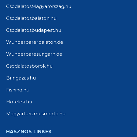
CsodalatosMagyarorszag.hu
Csodalatosbalaton.hu
Csodalatosbudapest.hu
Wunderbarerbalaton.de
Wunderbaresungarn.de
Csodalatosborok.hu
Bringazas.hu
Fishing.hu
Hotelek.hu
Magyarturizmusmedia.hu
HASZNOS LINKEK