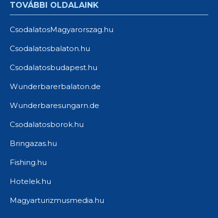
TOVÁBBI OLDALAINK
CsodalatosMagyarorszag.hu
Csodalatosbalaton.hu
Csodalatosbudapest.hu
Wunderbarerbalaton.de
Wunderbaresungarn.de
Csodalatosborok.hu
Bringazas.hu
Fishing.hu
Hotelek.hu
Magyarturizmusmedia.hu