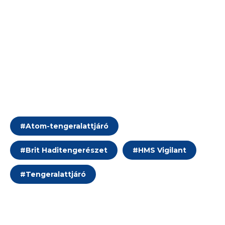
#
Atom-tengeralattjáró
#
Brit Haditengerészet
#
HMS Vigilant
#
Tengeralattjáró