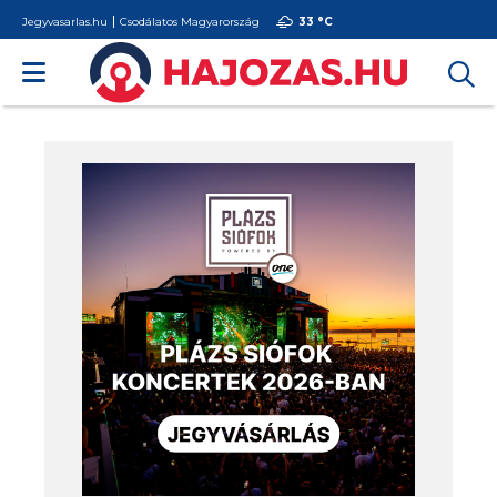
Jegyvasarlas.hu
Csodálatos Magyarország
33 °
C