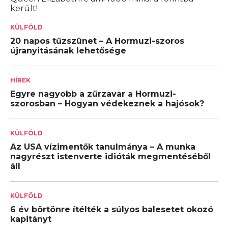
került!
KÜLFÖLD
20 napos tűzszünet – A Hormuzi-szoros
újranyitásának lehetősége
HÍREK
Egyre nagyobb a zűrzavar a Hormuzi-
szorosban – Hogyan védekeznek a hajósok?
KÜLFÖLD
Az USA vízimentők tanulmánya – A munka
nagyrészt istenverte idióták megmentéséből
áll
KÜLFÖLD
6 év börtönre ítélték a súlyos balesetet okozó
kapitányt