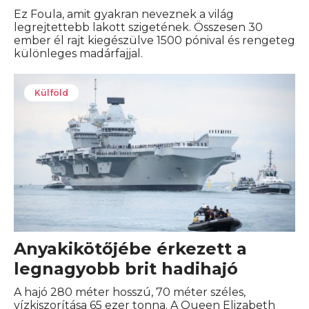
Ez Foula, amit gyakran neveznek a világ
legrejtettebb lakott szigetének. Összesen 30
ember él rajt kiegészülve 1500 pónival és rengeteg
különleges madárfajjal.
Külföld
Anyakikötőjébe érkezett a
legnagyobb brit hadihajó
A hajó 280 méter hosszú, 70 méter széles,
vízkiszorítása 65 ezer tonna. A Queen Elizabeth