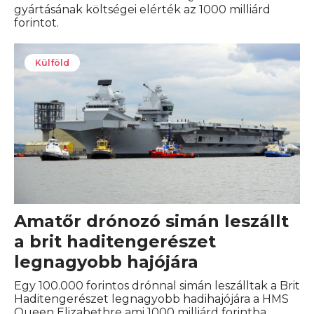
gyártásának költségei elérték az 1000 milliárd
forintot.
Külföld
Amatőr drónozó simán leszállt
a brit haditengerészet
legnagyobb hajójára
Egy 100.000 forintos drónnal simán leszálltak a Brit
Haditengerészet legnagyobb hadihajójára a HMS
Queen Elizabethre ami 1000 milliárd forintba