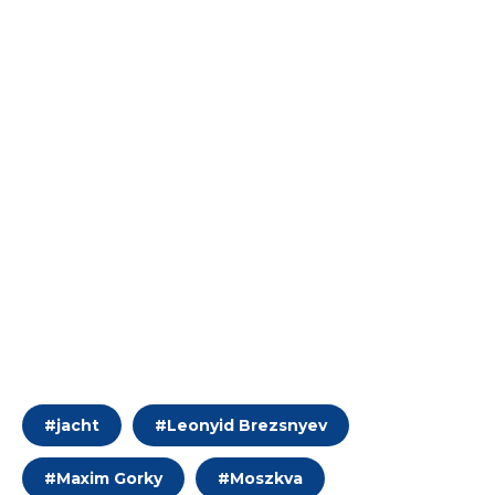
#
jacht
#
Leonyid Brezsnyev
#
Maxim Gorky
#
Moszkva