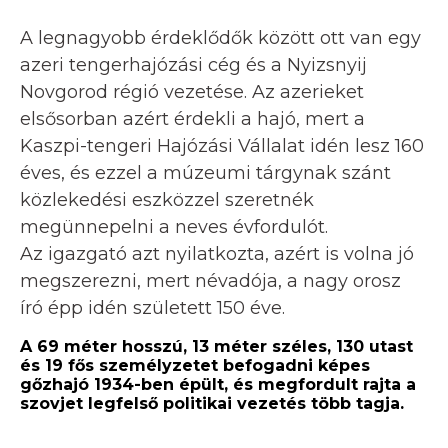
A legnagyobb érdeklődők között ott van egy
azeri tengerhajózási cég és a Nyizsnyij
Novgorod régió vezetése. Az azerieket
elsősorban azért érdekli a hajó, mert a
Kaszpi-tengeri Hajózási Vállalat idén lesz 160
éves, és ezzel a múzeumi tárgynak szánt
közlekedési eszközzel szeretnék
megünnepelni a neves évfordulót.
Az igazgató azt nyilatkozta, azért is volna jó
megszerezni, mert névadója, a nagy orosz
író épp idén született 150 éve.
A 69 méter hosszú, 13 méter széles, 130 utast
és 19 fős személyzetet befogadni képes
gőzhajó 1934-ben épült, és megfordult rajta a
szovjet legfelső politikai vezetés több tagja.