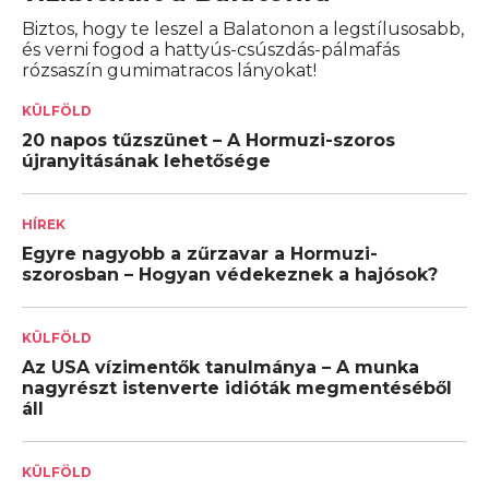
Biztos, hogy te leszel a Balatonon a legstílusosabb,
és verni fogod a hattyús-csúszdás-pálmafás
rózsaszín gumimatracos lányokat!
KÜLFÖLD
20 napos tűzszünet – A Hormuzi-szoros
újranyitásának lehetősége
HÍREK
Egyre nagyobb a zűrzavar a Hormuzi-
szorosban – Hogyan védekeznek a hajósok?
KÜLFÖLD
Az USA vízimentők tanulmánya – A munka
nagyrészt istenverte idióták megmentéséből
áll
KÜLFÖLD