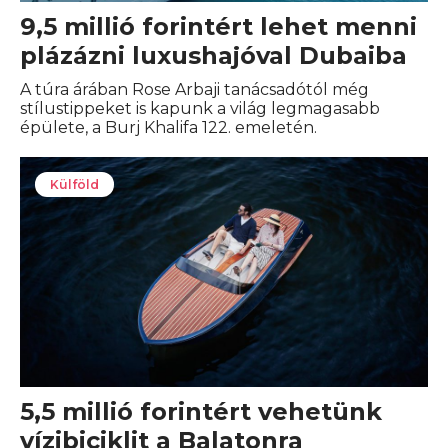
9,5 millió forintért lehet menni
plázázni luxushajóval Dubaiba
A túra árában Rose Arbaji tanácsadótól még
stílustippeket is kapunk a világ legmagasabb
épülete, a Burj Khalifa 122. emeletén.
Külföld
5,5 millió forintért vehetünk
vízibiciklit a Balatonra