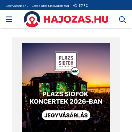
Jegyvasarlas.hu
Csodálatos Magyarország
37 °
C