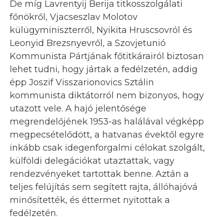
De míg Lavrentyij Berija titkosszolgálati
főnökről, Vjacseszlav Molotov
külügyminiszterről, Nyikita Hruscsovról és
Leonyid Brezsnyevről, a Szovjetunió
Kommunista Pártjának főtitkárairól biztosan
lehet tudni, hogy jártak a fedélzetén, addig
épp Joszif Visszarionovics Sztálin
kommunista diktátorról nem bizonyos, hogy
utazott vele. A hajó jelentősége
megrendelőjének 1953-as halálával végképp
megpecsételődött, a hatvanas évektől egyre
inkább csak idegenforgalmi célokat szolgált,
külföldi delegációkat utaztattak, vagy
rendezvényeket tartottak benne. Aztán a
teljes felújítás sem segített rajta, állóhajóvá
minősítették, és éttermet nyitottak a
fedélzetén.