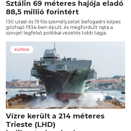
Sztálin 69 méteres hajója eladó
88,5 millió forintért
130 utast és 19 fős személyzetet befogadni képes
gőzhajó 1934-ben épült, és megfordult rajta a
szovjet legfelső politikai vezetés több tagja.
Külföld
Vízre került a 214 méteres
Trieste (LHD)