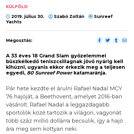
KÜLFÖLD
2019. július 30.
Szabó Zoltán
Sunreef
Yachts
Megosztás:
A 33 éves 18 Grand Slam győzelemmel
büszkélkedő teniszcsillagnak jövő nyárig kell
kihúzni, ugyanis ekkor érkezik meg a teljesen
egyedi,
80 Sunreef Power
katamaránja.
Pár hete kezdte el árulni Rafael Nadal MCY
76 hajóját, a Beethovent, amelyet 2016-ban
vásárolt. Rafael Nadal a leggazdagabb
sportolók közé tartozik a világon, vagyonát
több száz millió dollárra becsülik, így a hajó
ára meg sem kottyan neki.