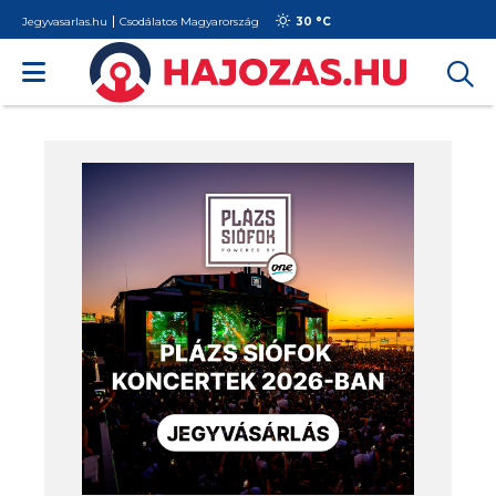
Jegyvasarlas.hu
Csodálatos Magyarország
30 °
C