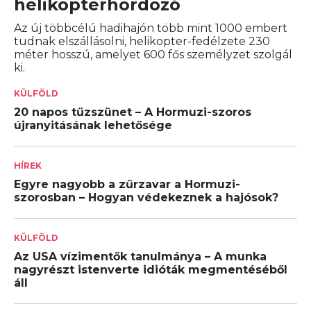
helikopterhordozó
Az új többcélú hadihajón több mint 1000 embert
tudnak elszállásolni, helikopter-fedélzete 230
méter hosszú, amelyet 600 fős személyzet szolgál
ki.
KÜLFÖLD
20 napos tűzszünet – A Hormuzi-szoros
újranyitásának lehetősége
HÍREK
Egyre nagyobb a zűrzavar a Hormuzi-
szorosban – Hogyan védekeznek a hajósok?
KÜLFÖLD
Az USA vízimentők tanulmánya – A munka
nagyrészt istenverte idióták megmentéséből
áll