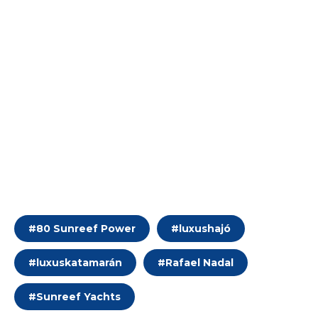
#
80 Sunreef Power
#
luxushajó
#
luxuskatamarán
#
Rafael Nadal
#
Sunreef Yachts