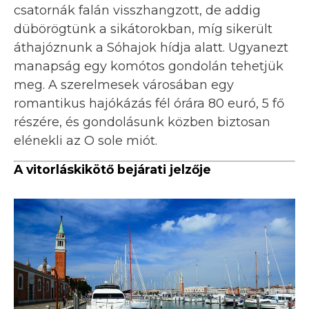
csatornák falán visszhangzott, de addig
dübörögtünk a sikátorokban, míg sikerült
áthajóznunk a Sóhajok hídja alatt. Ugyanezt
manapság egy komótos gondolán tehetjük
meg. A szerelmesek városában egy
romantikus hajókázás fél órára 80 euró, 5 fő
részére, és gondolásunk közben biztosan
elénekli az O sole miót.
A vitorláskikötő bejárati jelzője