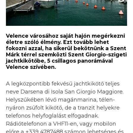
Velence városához saját hajón megérkezni
életre szóló élmény. Ezt tovább lehet
fokozni azzal, ha sikerül bekötnünk a Szent
Márk térrel szemközti Szent Giorgio-szigeti
jachtkikötőbe, 5 csillagos panorámával
Velence szívében.
A legközpontibb fekvésű jachtkikötő teljes
neve Darsena di Isola San Giorgio Maggiore.
Helyszűkében lévő magánmarina, télen-
nyáron zsúfolt kikötő, de a tranzit helyekre
telefonos helyfoglalást elfogadnak.
Rádiótelefonon a VHF11-en, vagy mobilon
előre a +339 4787488 számon lehetséges és