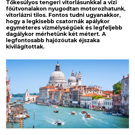
Tőkesúlyos tengeri vitorlásunkkal a vízi
főútvonalakon nyugodtan motorozhatunk,
vitorlázni tilos. Fontos tudni ugyanakkor,
hogy a legkisebb csatornák apálykor
egyméteres vízmélységűek és legfeljebb
dagálykor mérhetünk két métert. A
legfontosabb hajózóutak éjszaka
kivilágítottak.