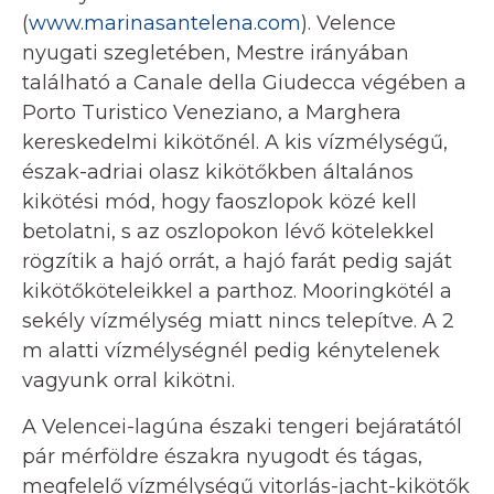
(
www.marinasantelena.com
). Velence
nyugati szegletében, Mestre irányában
található a Canale della Giudecca végében a
Porto Turistico Veneziano, a Marghera
kereskedelmi kikötőnél. A kis vízmélységű,
észak-adriai olasz kikötőkben általános
kikötési mód, hogy faoszlopok közé kell
betolatni, s az oszlopokon lévő kötelekkel
rögzítik a hajó orrát, a hajó farát pedig saját
kikötőköteleikkel a parthoz. Mooringkötél a
sekély vízmélység miatt nincs telepítve. A 2
m alatti vízmélységnél pedig kénytelenek
vagyunk orral kikötni.
A Velencei-lagúna északi tengeri bejáratától
pár mérföldre északra nyugodt és tágas,
megfelelő vízmélységű vitorlás-jacht-kikötők