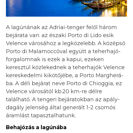
A lagúnának az Adriai-tenger felől három
bejárata van: az északi Porto di Lido esik
Velence városához a legközelebb. A középső
Porto di Malamoccóval együtt a teherhajó-
forgalomnak is ezek a kapui, ezeken
keresztül közlekednek a teherhajók Velence
kereskedelmi kikötőjébe, a Porto Margherá-
ba. A déli bejárat neve Porto di Chioggia, ez
Velence városától kb.20 km-re délre
található. A tengeri bejáratokban az apály-
dagály jelenség által generált 1-2 csomós
áramlást tapasztalhatunk.
Behajózás a lagúnába