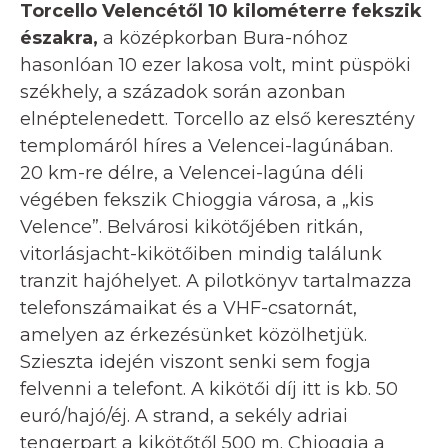
Torcello Velencétől 10 kilométerre fekszik
északra,
a középkorban Bura-nóhoz
hasonlóan 10 ezer lakosa volt, mint püspöki
székhely, a századok során azonban
elnéptelenedett. Torcello az első keresztény
templomáról híres a Velencei-lagúnában.
20 km-re délre, a Velencei-lagúna déli
végében fekszik Chioggia városa, a „kis
Velence”. Belvárosi kikötőjében ritkán,
vitorlásjacht-kikötőiben mindig találunk
tranzit hajóhelyet. A pilotkönyv tartalmazza
telefonszámaikat és a VHF-csatornát,
amelyen az érkezésünket közölhetjük.
Szieszta idején viszont senki sem fogja
felvenni a telefont. A kikötői díj itt is kb. 50
euró/hajó/éj. A strand, a sekély adriai
tengerpart a kikötőtől 500 m. Chioggia a