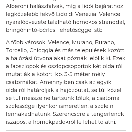
Alberoni halászfalvak, míg a lidói bejárathoz
legközelebb fekvő Lido di Venezia, Velence
nyaralóövezete található homokos stranddal,
bringóhintó-bérlési lehetőséggel stb.
A főbb városok, Velence, Murano, Burano,
Torcello, Chioggia és más települések között
a hajózási útvonalakat póznák jelölik ki. Ezek
a faoszlopok és oszlopcsoportok két oldalról
mutatják a kotort, kb. 3-5 méter mély
csatornákat. Amennyiben csak az egyik
oldalról határolják a hajózóutat, se túl közel,
se túl messze ne tartsunk tőlük, a csatorna
szélessége ilyenkor ismeretlen, a szélein
fennakadhatunk. Szerencsére a tengerfenék
iszapos, a homokpadokról le lehet tolatni.