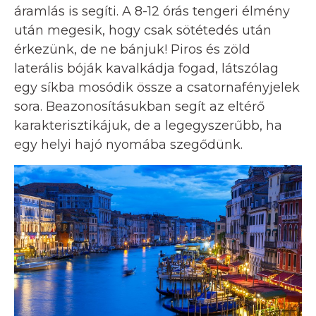
áramlás is segíti. A 8-12 órás tengeri élmény
után megesik, hogy csak sötétedés után
érkezünk, de ne bánjuk! Piros és zöld
laterális bóják kavalkádja fogad, látszólag
egy síkba mosódik össze a csatornafényjelek
sora. Beazonosításukban segít az eltérő
karakterisztikájuk, de a legegyszerűbb, ha
egy helyi hajó nyomába szegődünk.