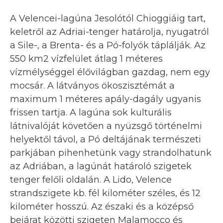
A Velencei-lagúna Jesolótól Chioggiáig tart,
keletről az Adriai-tenger határolja, nyugatról
a Sile-, a Brenta- és a Pó-folyók táplálják. Az
550 km2 vízfelület átlag 1 méteres
vízmélységgel élővilágban gazdag, nem egy
mocsár. A látványos ökoszisztémát a
maximum 1 méteres apály-dagály ugyanis
frissen tartja. A lagúna sok kulturális
látnivalóját követően a nyüzsgő történelmi
helyektől távol, a Pó deltájának természeti
parkjában pihenhetünk vagy strandolhatunk
az Adriában, a lagúnát határoló szigetek
tenger felőli oldalán. A Lido, Velence
strandszigete kb. fél kilométer széles, és 12
kilométer hosszú. Az északi és a középső
bejárat közötti szigeten Malamocco és