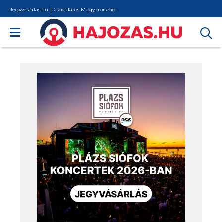
Jegyvasarlas.hu
Csodálatos Magyarország