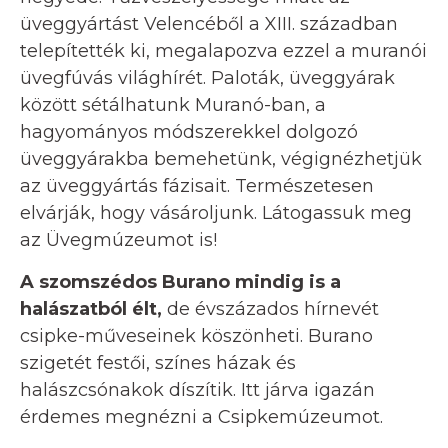
üveggyártást Velencéből a XIII. században
telepítették ki, megalapozva ezzel a muranói
üvegfúvás világhírét. Paloták, üveggyárak
között sétálhatunk Muranó-ban, a
hagyományos módszerekkel dolgozó
üveggyárakba bemehetünk, végignézhetjük
az üveggyártás fázisait. Természetesen
elvárják, hogy vásároljunk. Látogassuk meg
az Üvegmúzeumot is!
A szomszédos Burano mindig is a
halászatból élt,
de évszázados hírnevét
csipke-műveseinek köszönheti. Burano
szigetét festői, színes házak és
halászcsónakok díszítik. Itt járva igazán
érdemes megnézni a Csipkemúzeumot.