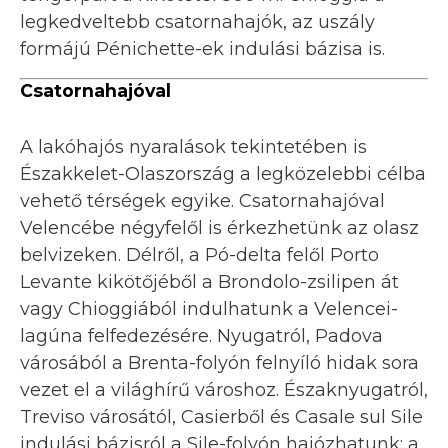
legkedveltebb csatornahajók, az uszály
formájú Pénichette-ek indulási bázisa is.
Csatornahajóval
A lakóhajós nyaralások tekintetében is
Északkelet-Olaszország a legközelebbi célba
vehető térségek egyike. Csatornahajóval
Velencébe négyfelől is érkezhetünk az olasz
belvizeken. Délről, a Pó-delta felől Porto
Levante kikötőjéből a Brondolo-zsilipen át
vagy Chioggiából indulhatunk a Velencei-
lagúna felfedezésére. Nyugatról, Padova
városából a Brenta-folyón felnyíló hidak sora
vezet el a világhírű városhoz. Északnyugatról,
Treviso városától, Casierből és Casale sul Sile
indulási bázisról a Sile-folyón hajózhatunk: a