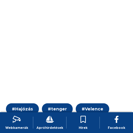
#
Hajózás
#
tenger
#
Velence
#
Vitorlázás
Webkamerák
Apróhirdetések
Hírek
Facebook