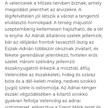
A velenceiek a Mózes-tervben bíznak, amely
megoldást jelenthet az árvizekre. A
légifelvételen jól látszik a várost a tengertől
elválasztó homokpad. A térség májustól
szeptemberig kellemesen hajózható, de a tél
is enyhe. Az Adriát általános szelek jellemzik,
bár az időjárási frontok tavasztól őszig az
Észak-Adrián többször okoznak zivatart, és
fekete gerendával jelentkező, hirtelen erős
szelet. Három szélirány jellemző:
északnyugatról érkezik a misztrál, átfúj
Velencébe az északkeleti, hideg és száraz
bóra és a dél-keleti meleg, nedves sirokkó
(jugó) szele is ostromolja. Az Adriai-tenger
északi végződésében a kitartó sirokkó
gyakran feltolja Velencéig az adriai
víztömeget, elárasztva a Szent Márk teret és