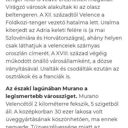
Virágzó városok alakultak ki az olasz
beltengeren. A XII. századtól Velence a
Földközi-tenger vezető hatalma lett. Uralma
kiterjedt az Adria keleti felére is (a mai
Szlovéniára és Horvátországra), ahány helyen
csak láthatjuk a velenceiek szárnyas
oroszlán címerét. A XVIII. század végéig
működött önálló városállamként, a dózse
irányításával. Uralták és csodálták ezután az
osztrákok és a franciák is.
Az északi lagúnában Murano a
legismertebb várossziget.
Murano
Velencétől 2 kilométerre fekszik, 5 szigetből
áll. A középkorban 30 ezer lakosa volt
üveggyártásának köszönhetően, ma ennek
negyede. Tűzveszélyessége miatt az