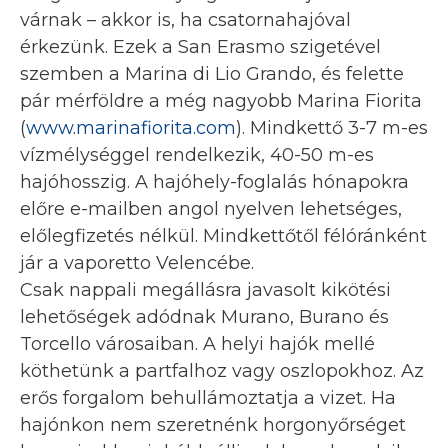
várnak – akkor is, ha csatornahajóval
érkezünk. Ezek a San Erasmo szigetével
szemben a Marina di Lio Grando, és felette
pár mérföldre a még nagyobb Marina Fiorita
(
www.marinafiorita.com
). Mindkettő 3-7 m-es
vízmélységgel rendelkezik, 40-50 m-es
hajóhosszig. A hajóhely-foglalás hónapokra
előre e-mailben angol nyelven lehetséges,
előlegfizetés nélkül. Mindkettőtől félóránként
jár a vaporetto Velencébe.
Csak nappali megállásra javasolt kikötési
lehetőségek adódnak Murano, Burano és
Torcello városaiban. A helyi hajók mellé
köthetünk a partfalhoz vagy oszlopokhoz. Az
erős forgalom behullámoztatja a vizet. Ha
hajónkon nem szeretnénk horgonyőrséget