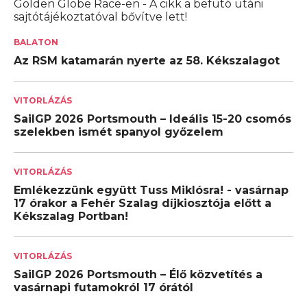
Golden Globe Race-en - A cikk a befutó utáni
sajtótájékoztatóval bővítve lett!
BALATON
Az RSM katamarán nyerte az 58. Kékszalagot
VITORLÁZÁS
SailGP 2026 Portsmouth – Ideális 15-20 csomós
szelekben ismét spanyol győzelem
VITORLÁZÁS
Emlékezzünk együtt Tuss Miklósra! - vasárnap
17 órakor a Fehér Szalag díjkiosztója előtt a
Kékszalag Portban!
VITORLÁZÁS
SailGP 2026 Portsmouth – Élő közvetítés a
vasárnapi futamokról 17 órától