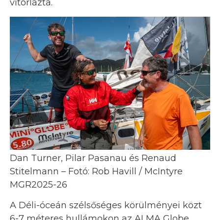
vitorlázta.
Dan Turner, Pilar Pasanau és Renaud
Stitelmann – Fotó: Rob Havill / McIntyre
MGR2025-26
A Déli-óceán szélsőséges körülményei közt
6-7 méteres hullámokon az ALMA Globe