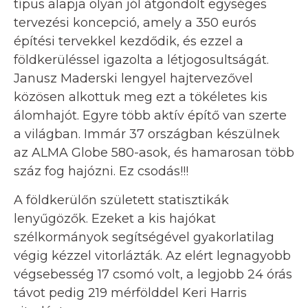
típus alapja olyan jól átgondolt egységes
tervezési koncepció, amely a 350 eurós
építési tervekkel kezdődik, és ezzel a
földkerüléssel igazolta a létjogosultságát.
Janusz Maderski lengyel hajtervezővel
közösen alkottuk meg ezt a tökéletes kis
álomhajót. Egyre több aktív építő van szerte
a világban. Immár 37 országban készülnek
az ALMA Globe 580-asok, és hamarosan több
száz fog hajózni. Ez csodás!!!
A földkerülőn született statisztikák
lenyűgözők. Ezeket a kis hajókat
szélkormányok segítségével gyakorlatilag
végig kézzel vitorlázták. Az elért legnagyobb
végsebesség 17 csomó volt, a legjobb 24 órás
távot pedig 219 mérfölddel Keri Harris