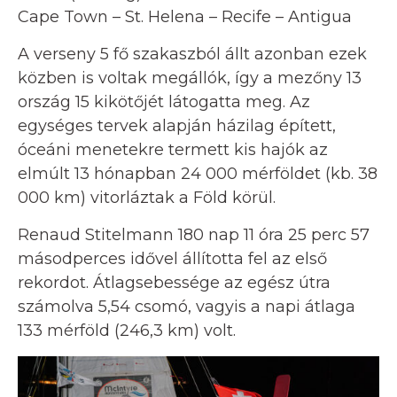
Cape Town – St. Helena – Recife – Antigua
A verseny 5 fő szakaszból állt azonban ezek
közben is voltak megállók, így a mezőny 13
ország 15 kikötőjét látogatta meg. Az
egységes tervek alapján házilag épített,
óceáni menetekre termett kis hajók az
elmúlt 13 hónapban 24 000 mérföldet (kb. 38
000 km) vitorláztak a Föld körül.
Renaud Stitelmann 180 nap 11 óra 25 perc 57
másodperces idővel állította fel az első
rekordot. Átlagsebessége az egész útra
számolva 5,54 csomó, vagyis a napi átlaga
133 mérföld (246,3 km) volt.