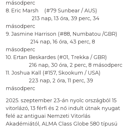
másodperc
8. Eric Marsh (#79 Sunbear / AUS)
213 nap, 13 óra, 39 perc, 34
másodperc
9. Jasmine Harrison (#88, Numbatou /GBR)
214 nap, 16 óra, 43 perc, 8
másodperc
10. Ertan Beskardes (#01, Trekka / GBR)
216 nap, 30 óra, 2 perc, 8 másodperc
11. Joshua Kall (#157, Skookum / USA)
223 nap, 2 óra, 11 perc, 39
másodperc
2025. szeptember 23-án nyolc országból 15
vitorlázó, 13 férfi és 2 nő indult útnak nyugat
felé az antiguai Nemzeti Vitorlás
Akadémiától, ALMA Class Globe 580 típusú