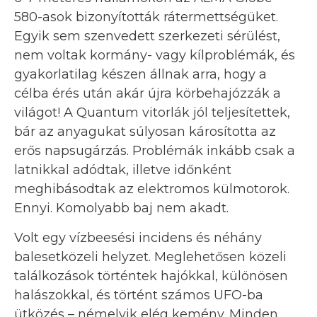
580-asok bizonyították rátermettségüket.
Egyik sem szenvedett szerkezeti sérülést,
nem voltak kormány- vagy kílproblémák, és
gyakorlatilag készen állnak arra, hogy a
célba érés után akár újra körbehajózzák a
világot! A Quantum vitorlák jól teljesítettek,
bár az anyagukat súlyosan károsította az
erős napsugárzás. Problémák inkább csak a
latnikkal adódtak, illetve időnként
meghibásodtak az elektromos külmotorok.
Ennyi. Komolyabb baj nem akadt.
Volt egy vízbeesési incidens és néhány
balesetközeli helyzet. Meglehetősen közeli
találkozások történtek hajókkal, különösen
halászokkal, és történt számos UFO-ba
ütközés – némelyik elég kemény. Minden