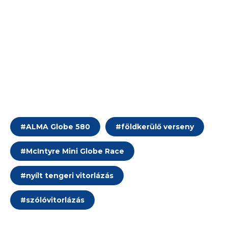
#
ALMA Globe 580
#
földkerülő verseny
#
McIntyre Mini Globe Race
#
nyílt tengeri vitorlázás
#
szólóvitorlázás