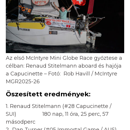
Az első McIntyre Mini Globe Race győztese a
célban: Renaud Stitelmann aboard és hajója
a Capucinette – Fotó: Rob Havill / McIntyre
MGR2025-26
Öszesített eredmények:
1. Renaud Stitelmann (#28 Capucinette /
SUI) 180 nap, 11 óra, 25 perc, 57
másodperc
2
.
Dan Turner (#05 Immortal Game / AUS)