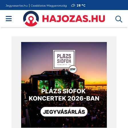
Jegyvasarlas.hu
Csodálatos Magyarország
28 °
C