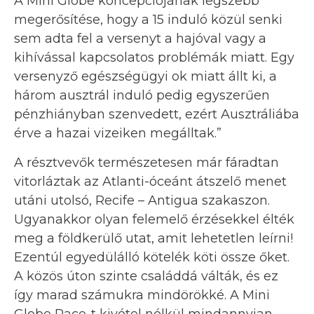
A Mini Globe koncepciójának legszebb
megerősítése, hogy a 15 induló közül senki
sem adta fel a versenyt a hajóval vagy a
kihívással kapcsolatos problémák miatt. Egy
versenyző egészségügyi ok miatt állt ki, a
három ausztrál induló pedig egyszerűen
pénzhiányban szenvedett, ezért Ausztráliába
érve a hazai vizeiken megálltak.”
A résztvevők természetesen már fáradtan
vitorláztak az Atlanti-óceánt átszelő menet
utáni utolsó, Recife – Antigua szakaszon.
Ugyanakkor olyan felemelő érzésekkel élték
meg a földkerülő utat, amit lehetetlen leírni!
Ezentúl egyedülálló kötelék köti össze őket.
A közös úton szinte családdá válták, és ez
így marad számukra mindörökké. A Mini
Globe Race-t kivétel nélkül mindannyian