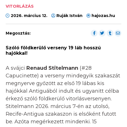
VITORLÁZÁS
2026. március 12.
Ruják István
hajozas.hu
Megosztás:
Szóló földkerülő verseny 19 láb hosszú
hajókkal!
A svájci
Renaud Stitelmann
(#28
Capucinette) a verseny mindegyik szakaszát
megnyerve győzött az első 19 lábas kis
hajókkal Antiguából indult és ugyanitt célba
érkező szóló földkerülő vitorlásversenyen.
Stitelmann 2026. március 7-én az utolsó,
Recife-Antigua szakaszon is elsőként futott
be. Azóta megérkezett mindenki. 15