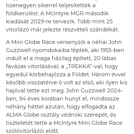
tizenegyen sikerrel teljesítették a
földkerülést. A McIntyre MGR második
kiadását 2029-re tervezik. Több mint 25
vitorlázó már jelezte részvételi szándékát.
A Mini Globe Race versenyzői a néhai John
Guzzwell nyomdokaiba léptek, aki 1955-ben
indult el a maga házilag épített, 20 lábas
favázas vitorlásával, a „TREKKA”-val, hogy
egyedül körbehajózza a Földet. Három évvel
később visszatérve ő volt az első, aki ilyen kis
hajóval tette ezt meg. John Guzzwell 2024-
ben, 94 éves korában hunyt el, mindössze
néhány héttel azután, hogy elfogadta az
ALMA Globe osztály védnöki szerepét, és
tiszteletét tette a McIntyre Mini Globe Race
szólóvitorlázói előtt.