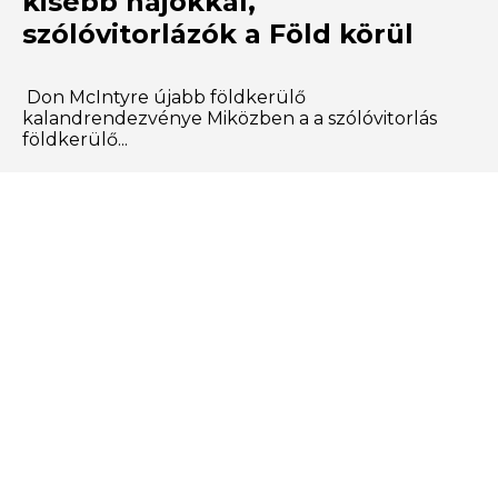
kisebb hajókkal,
szólóvitorlázók a Föld körül
Don McIntyre újabb földkerülő
kalandrendezvénye Miközben a a szólóvitorlás
földkerülő...