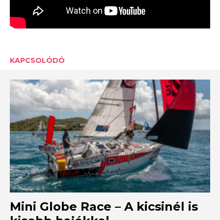
KAPCSOLÓDÓ
Mini Globe Race – A kicsinél is