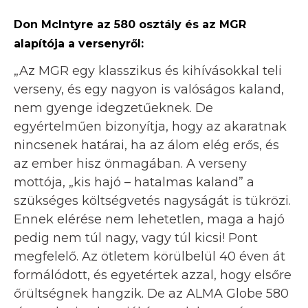
Don McIntyre az 580 osztály és az MGR
alapítója a versenyről:
„Az MGR egy klasszikus és kihívásokkal teli
verseny, és egy nagyon is valóságos kaland,
nem gyenge idegzetűeknek. De
egyértelműen bizonyítja, hogy az akaratnak
nincsenek határai, ha az álom elég erős, és
az ember hisz önmagában. A verseny
mottója, „kis hajó – hatalmas kaland” a
szükséges költségvetés nagyságát is tükrözi.
Ennek elérése nem lehetetlen, maga a hajó
pedig nem túl nagy, vagy túl kicsi! Pont
megfelelő. Az ötletem körülbelül 40 éven át
formálódott, és egyetértek azzal, hogy elsőre
őrültségnek hangzik. De az ALMA Globe 580