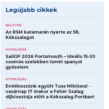
Legújabb cikkek
BALATON
Az RSM katamarán nyerte az 58.
Kékszalagot
VITORLÁZÁS
SailGP 2026 Portsmouth – Ideális 15-20
csomós szelekben ismét spanyol
győzelem
VITORLÁZÁS
Emlékezzünk együtt Tuss Miklósra! -
vasárnap 17 órakor a Fehér Szalag
díjkiosztója előtt a Kékszalag Portban!
VITORLÁZÁS