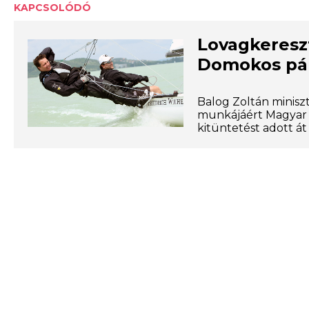
KAPCSOLÓDÓ
Lovagkereszt
Domokos pá
Balog Zoltán minisz
munkájáért Magyar 
kitüntetést adott át