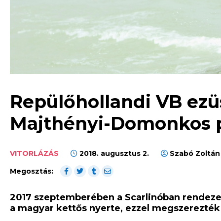
Repülőhollandi VB ezüs
Majthényi-Domonkos 
VITORLÁZÁS
2018. augusztus 2.
Szabó Zoltá
Megosztás:
2017 szeptemberében a Scarlinóban rendezet
a magyar kettős nyerte, ezzel megszerezték 