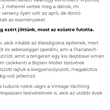
be, 2 méterrel vertek meg a dánok, mi
erseny ilyen volt: az apró, de döntő
ták az eseményeket.
g ezért jöttünk, most az ezüstre futotta.
, akik inkább az élességükre építenek, mert
t és sebességgel operálni, ami a Planatech-
íciót, amit a tengeren egy kis ráejtéssel simán
em csökkenti a Bojsen-Möller testvérek
átszott rajtuk a kiegyensúlyozott, magabiztos
ig volt jellemző.
a tudunk nekik vágni a Vintage Yachting
espasiani testvéreknek is, akik az utóbbi évek