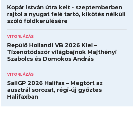
Kopár István útra kelt - szeptemberben
rajtol a nyugat felé tartó, kikötés nélküli
szóló földkerülésére
VITORLÁZÁS
Repülő Hollandi VB 2026 Kiel –
Tizenötödször világbajnok Majthényi
Szabolcs és Domokos András
VITORLÁZÁS
SailGP 2026 Halifax – Megtört az
ausztrál sorozat, régi-új győztes
Halifaxban