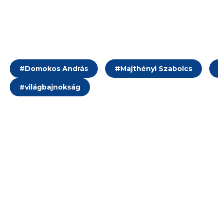
#
Domokos András
#
Majthényi Szabolcs
#
világbajnokság