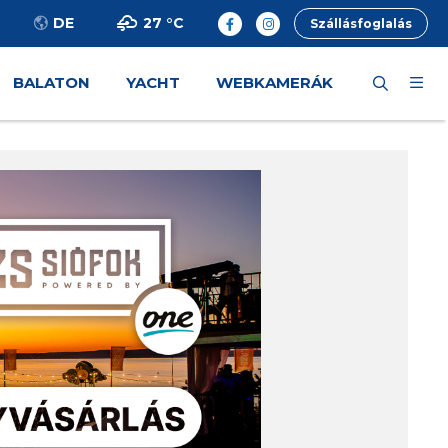
27 °
C
DE
Szállásfoglalás
BALATON
YACHT
WEBKAMERÁK