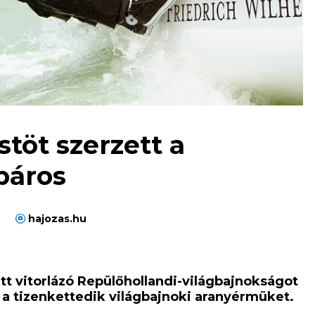
töt szerzett a
páros
n
hajozas.hu
t vitorlázó Repülőhollandi-világbajnokságot
a tizenkettedik világbajnoki aranyérmüket.