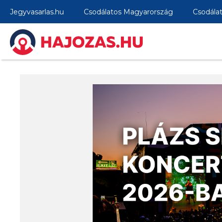
Jegyvasarlas.hu
Csodálatos Magyarország
Csodála