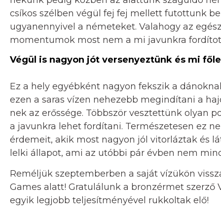
csíkos szélben végül fej fej mellett futottunk 
ugyanennyivel a németeket. Valahogy az egész v
momentumok most nem a mi javunkra fordítot
Végül is nagyon jót versenyeztünk és mi főle
Ez a hely egyébként nagyon fekszik a dánoknak
ezen a saras vízen nehezebb megindítani a hajó
nek az erőssége. Többször vesztettünk olyan poz
a javunkra lehet fordítani. Természetesen ez n
érdemeit, akik most nagyon jól vitorláztak és l
lelki állapot, ami az utóbbi pár évben nem mind
Reméljük szeptemberben a saját vízükön vissz
Games alatt! Gratulálunk a bronzérmet szerző V
egyik legjobb teljesítményével rukkoltak elő!