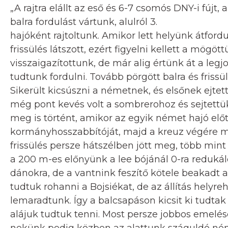
„A rajtra elállt az eső és 6-7 csomós DNY-i fújt, a
balra fordulást vártunk, alulról 3.
hajóként rajtoltunk. Amikor lett helyünk átford
frissülés látszott, ezért figyelni kellett a mög
visszaigazítottunk, de már alig értünk át a leg
tudtunk fordulni. Tovább pörgött balra és friss
Sikerült kicsúszni a németnek, és elsőnek ejtet
még pont kevés volt a sombrerohoz és sejtettü
meg is történt, amikor az egyik német hajó el
kormányhosszabbítóját, majd a kreuz végére má
frissülés persze hátszélben jött meg, több mint 
a 200 m-es előnyünk a lee bójánál 0-ra redukál
dánokra, de a vantnink feszítő kötele beakadt 
tudtuk rohanni a Bojsiékat, de az állítás helyr
lemaradtunk. Így a balcsapáson kicsit ki tudtak
alájuk tudtuk tenni. Most persze jobbos emelés
nekünk pedig közben az alattunk száguldó német