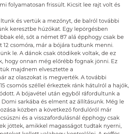
mi folyamatosan frissült. Kicsit lee rajt volt és
ultunk és vertük a mezőnyt, de balról további
öttünk keresztbe húzókat. Egy lepörgésben
jobbak elé, sőt a német 87 alá épphogy csak be
ült 12 csomóra, már a bójára tudtunk menni.
tünk le. A dánok csak ötödikek voltak, de ez
k, hogy onnan még előrébb fognak jönni. Ez
őttük majdnem elvesztette a
r az olaszokat is megverték. A további
15 csomós széllel érkeztek ránk hátulról a hajók,
ódott. A bójavétel után egyből ráfordultunk a
a Domi sarkába és elment az állításunk. Még le
ehozása közben a következő fordulóról már
 csúszni és a visszafordulásnál épphogy csak
ek jöttek, amikkel magasságot tudtak nyerni,
eket kellett valahogy kontrolálni. A pöffös,