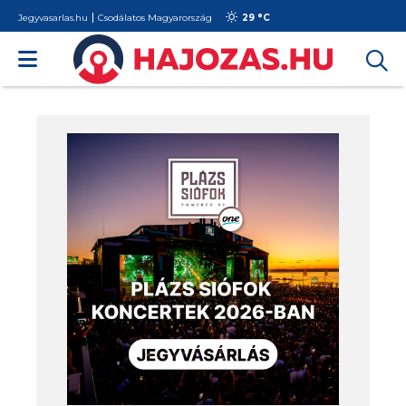
Jegyvasarlas.hu
Csodálatos Magyarország
29 °
C