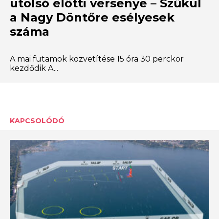
utolsó előtti versenye – Szűkül
a Nagy Döntőre esélyesek
száma
A mai futamok közvetítése 15 óra 30 perckor
kezdődik A...
KAPCSOLÓDÓ