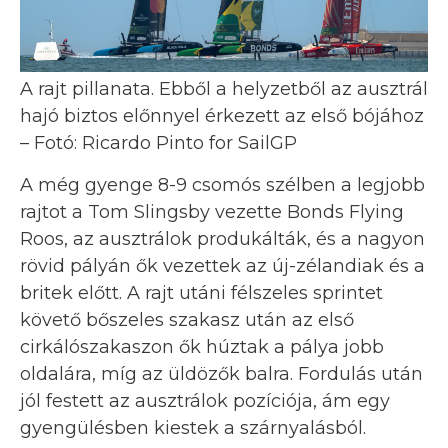
A rajt pillanata. Ebből a helyzetből az ausztrál
hajó biztos előnnyel érkezett az első bójához
– Fotó: Ricardo Pinto for SailGP
A még gyenge 8-9 csomós szélben a legjobb
rajtot a Tom Slingsby vezette Bonds Flying
Roos, az ausztrálok produkálták, és a nagyon
rövid pályán ők vezettek az új-zélandiak és a
britek előtt. A rajt utáni félszeles sprintet
követő bőszeles szakasz után az első
cirkálószakaszon ők húztak a pálya jobb
oldalára, míg az üldözők balra. Fordulás után
jól festett az ausztrálok pozíciója, ám egy
gyengülésben kiestek a szárnyalásból.