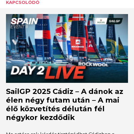
KAPCSOLÓDÓ
SailGP 2025 Cádiz – A dánok az
élen négy futam után – A mai
élő közvetítés délután fél
négykor kezdődik