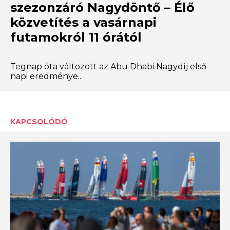
szezonzáró Nagydöntő – Élő
közvetítés a vasárnapi
futamokról 11 órától
Tegnap óta változott az Abu Dhabi Nagydíj első
napi eredménye...
KAPCSOLÓDÓ