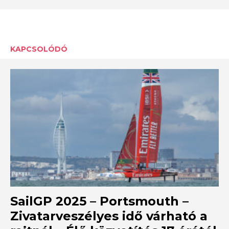
KAPCSOLÓDÓ
SailGP 2025 – Portsmouth –
Zivatarveszélyes idő várható a