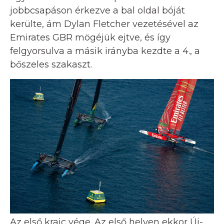
jobbcsapáson érkezve a bal oldal bóját
kerülte, ám Dylan Fletcher vezetésével az
Emirates GBR mögéjük ejtve, és így
felgyorsulva a másik irányba kezdte a 4., a
bőszeles szakaszt.
Az első krajc vége. Az első helyen ekkor Új-