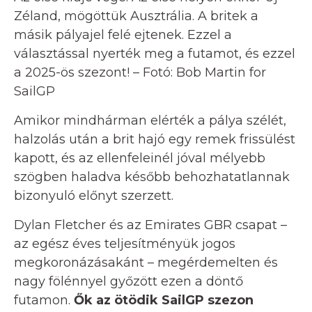
Zéland, mögöttük Ausztrália. A britek a
másik pályajel felé ejtenek. Ezzel a
választással nyerték meg a futamot, és ezzel
a 2025-ös szezont! – Fotó: Bob Martin for
SailGP
Amikor mindhárman elérték a pálya szélét,
halzolás után a brit hajó egy remek frissülést
kapott, és az ellenfeleinél jóval mélyebb
szögben haladva később behozhatatlannak
bizonyuló előnyt szerzett.
Dylan Fletcher és az Emirates GBR csapat –
az egész éves teljesítményük jogos
megkoronázásakánt – megérdemelten és
nagy fölénnyel győzött ezen a döntő
futamon.
Ők az ötödik SailGP szezon