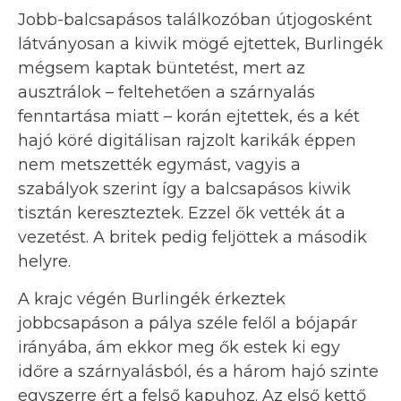
Jobb-balcsapásos találkozóban útjogosként
látványosan a kiwik mögé ejtettek, Burlingék
mégsem kaptak büntetést, mert az
ausztrálok – feltehetően a szárnyalás
fenntartása miatt – korán ejtettek, és a két
hajó köré digitálisan rajzolt karikák éppen
nem metszették egymást, vagyis a
szabályok szerint így a balcsapásos kiwik
tisztán kereszteztek. Ezzel ők vették át a
vezetést. A britek pedig feljöttek a második
helyre.
A krajc végén Burlingék érkeztek
jobbcsapáson a pálya széle felől a bójapár
irányába, ám ekkor meg ők estek ki egy
időre a szárnyalásból, és a három hajó szinte
egyszerre ért a felső kapuhoz. Az első kettő