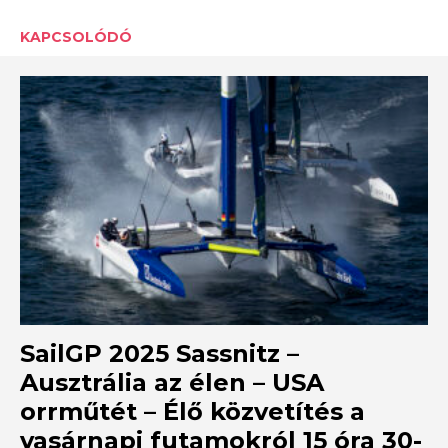
KAPCSOLÓDÓ
SailGP 2025 Sassnitz –
Ausztrália az élen – USA
orrműtét – Élő közvetítés a
vasárnapi futamokról 15 óra 30-