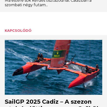
Ma estére sok kérdés tisztázódhat Cádizban a
szombati négy futam...
KAPCSOLÓDÓ
SailGP 2025 Cadiz – A szezon