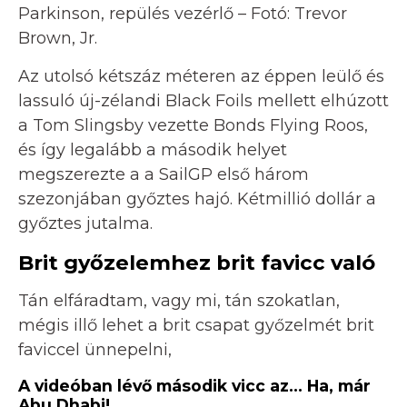
Parkinson, repülés vezérlő – Fotó: Trevor
Brown, Jr.
Az utolsó kétszáz méteren az éppen leülő és
lassuló új-zélandi Black Foils mellett elhúzott
a Tom Slingsby vezette Bonds Flying Roos,
és így legalább a második helyet
megszerezte a a SailGP első három
szezonjában győztes hajó. Kétmillió dollár a
győztes jutalma.
Brit győzelemhez brit favicc való
Tán elfáradtam, vagy mi, tán szokatlan,
mégis illő lehet a brit csapat győzelmét brit
faviccel ünnepelni,
A videóban lévő második vicc az… Ha, már
Abu Dhabi!