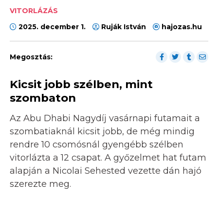
VITORLÁZÁS
2025. december 1.
Ruják István
hajozas.hu
Megosztás:
Kicsit jobb szélben, mint
szombaton
Az Abu Dhabi Nagydíj vasárnapi futamait a
szombatiaknál kicsit jobb, de még mindig
rendre 10 csomósnál gyengébb szélben
vitorlázta a 12 csapat. A győzelmet hat futam
alapján a Nicolai Sehested vezette dán hajó
szerezte meg.