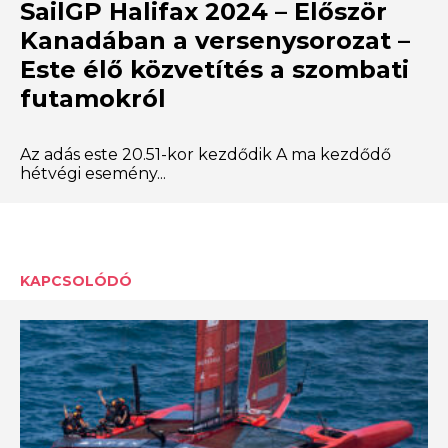
SailGP Halifax 2024 – Először
Kanadában a versenysorozat –
Este élő közvetítés a szombati
futamokról
Az adás este 20.51-kor kezdődik A ma kezdődő
hétvégi esemény...
KAPCSOLÓDÓ