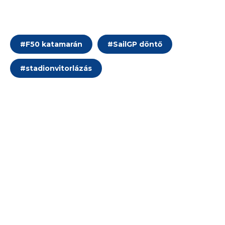
#
F50 katamarán
#
SailGP döntő
#
stadionvitorlázás