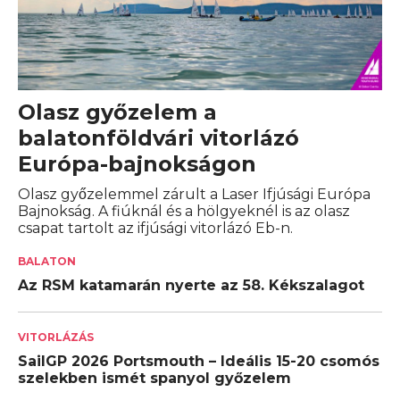
Olasz győzelem a
balatonföldvári vitorlázó
Európa-bajnokságon
Olasz győzelemmel zárult a Laser Ifjúsági Európa
Bajnokság. A fiúknál és a hölgyeknél is az olasz
csapat tartolt az ifjúsági vitorlázó Eb-n.
BALATON
Az RSM katamarán nyerte az 58. Kékszalagot
VITORLÁZÁS
SailGP 2026 Portsmouth – Ideális 15-20 csomós
szelekben ismét spanyol győzelem