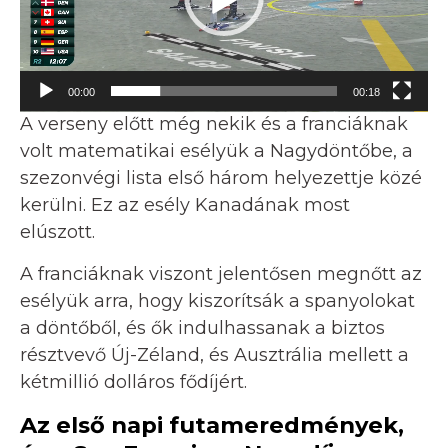
00:00
00:18
A verseny előtt még nekik és a franciáknak
volt matematikai esélyük a Nagydöntőbe, a
szezonvégi lista első három helyezettje közé
kerülni. Ez az esély Kanadának most
elúszott.
A franciáknak viszont jelentősen megnőtt az
esélyük arra, hogy kiszorítsák a spanyolokat
a döntőből, és ők indulhassanak a biztos
résztvevő Új-Zéland, és Ausztrália mellett a
kétmillió dolláros fődíjért.
Az első napi futameredmények,