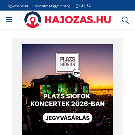
Jegyvasarlas.hu
Csodálatos Magyarország
24 °
C