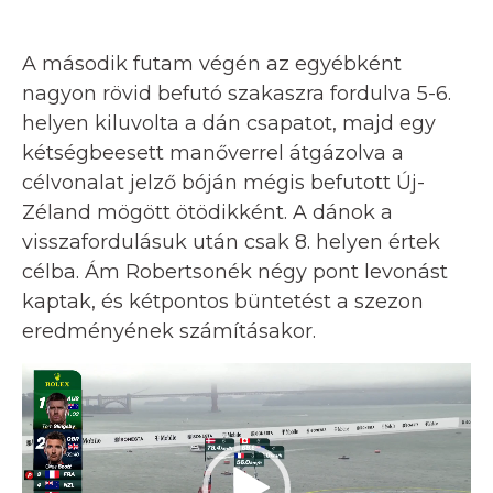
A második futam végén az egyébként
nagyon rövid befutó szakaszra fordulva 5-6.
helyen kiluvolta a dán csapatot, majd egy
kétségbeesett manőverrel átgázolva a
célvonalat jelző bóján mégis befutott Új-
Zéland mögött ötödikként. A dánok a
visszafordulásuk után csak 8. helyen értek
célba. Ám Robertsonék négy pont levonást
kaptak, és kétpontos büntetést a szezon
eredményének számításakor.
Videólejátszó