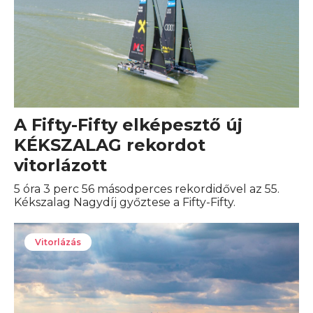
A Fifty-Fifty elképesztő új
KÉKSZALAG rekordot
vitorlázott
5 óra 3 perc 56 másodperces rekordidővel az 55.
Kékszalag Nagydíj győztese a Fifty-Fifty.
Vitorlázás