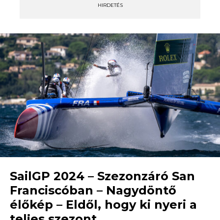
HIRDETÉS
SailGP 2024 – Szezonzáró San
Franciscóban – Nagydöntő
élőkép – Eldől, hogy ki nyeri a
teljes szezont