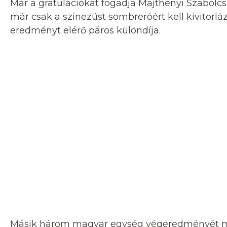
Már a gratulációkat fogadja Majthényi Szabolc
már csak a színezüst sombreróért kell kivitorlá
eredményt elérő páros különdíja.
Másik három magyar egység végeredményét mé