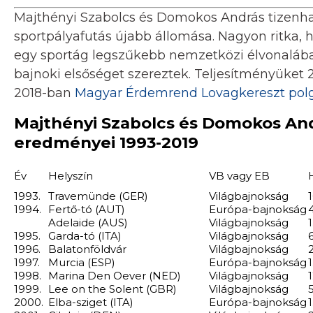
Majthényi Szabolcs és Domokos András tizenha
sportpályafutás újabb állomása. Nagyon ritka, 
egy sportág legszűkebb nemzetközi élvonalában.
bajnoki elsőséget szereztek. Teljesítményüket 2
2018-ban
Magyar Érdemrend Lovagkereszt polg
Majthényi Szabolcs és Domokos Andr
eredményei 1993-2019
Év
Helyszín
VB vagy EB
1993.
Travemünde (GER)
Világbajnokság
1
1994.
Fertő-tó (AUT)
Európa-bajnokság
4
Adelaide (AUS)
Világbajnokság
1
1995.
Garda-tó (ITA)
Világbajnokság
6
1996.
Balatonföldvár
Világbajnokság
2
1997.
Murcia (ESP)
Európa-bajnokság
1
1998.
Marina Den Oever (NED)
Világbajnokság
1
1999.
Lee on the Solent (GBR)
Világbajnokság
5
2000.
Elba-sziget (ITA)
Európa-bajnokság
1