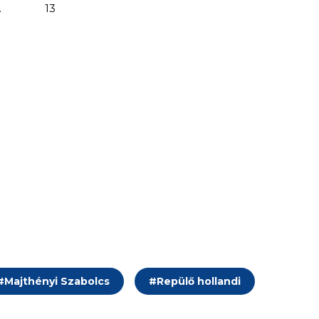
.
13
#
Majthényi Szabolcs
#
Repülő hollandi