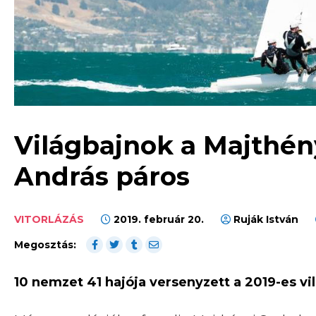
Világbajnok a Majthén
András páros
VITORLÁZÁS
2019. február 20.
Ruják István
Megosztás:
10 nemzet 41 hajója versenyzett a 2019-es vi