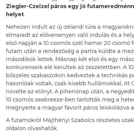
Ziegler-Czeizel páros egy jó futameredménn
helyet
.
Nehezen indult az új-zélandi túra a magyarokn
elmaradt az előversenyen való indulás és a hely
első napján a 10 csomós szél hamar 20 csomó föl
futam után a rendezőség a partra küldte a me
másodikok lettek. Másnap két első és egy máso
konkurenseik elé kerültek az összetettben. A 1
bőszeles szakaszokon kedveztek a technikás 
hasonlóak voltak, csak kisebb hullámokkal, itt 
növelte az előnyt. A pihenőnap után, a negyed
10 csomós seabreeze-ben tartották meg a heted
megnyerte a magyar favorit páros leiskolázva 
A futamokról Majthényi Szabolcs részletes sza
oldalon olvashatók.