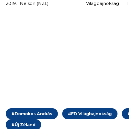
2019.
Nelson (NZL)
Világbajnokság
1
#
Domokos András
#
FD Világbajnokság
#
Új Zéland