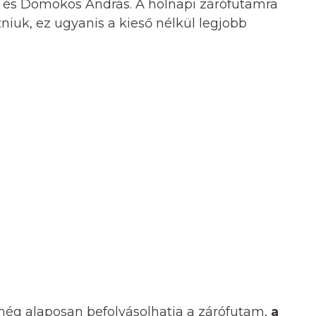
s és Domokos András. A holnapi zárófutamra
zniuk, ez ugyanis a kieső nélkül legjobb
g alaposan befolyásolhatja a zárófutam,
a