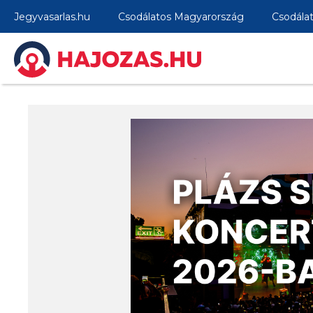
Jegyvasarlas.hu
Csodálatos Magyarország
Csodála