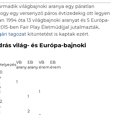
rmadik világbajnoki aranya egy páratlan
hogy egy versenyző páros évtizedekig ott legyen
 1994 óta 13 világbajnoki aranyat és 5 Európa-
015-ben Fair Play Életműdíjjal jutalmazták,
ári tagozat
kitüntetést is kaptak ezért.
ás világ- és Európa-bajnoki
VB
EB
VB
EB
Helyezés
arany
arany
érem
érem
0.
.
.
1
.
.
1
.
1
2.
.
.
2