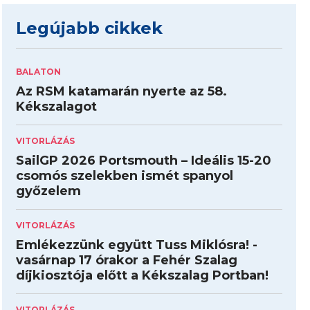
Legújabb cikkek
BALATON
Az RSM katamarán nyerte az 58.
Kékszalagot
VITORLÁZÁS
SailGP 2026 Portsmouth – Ideális 15-20
csomós szelekben ismét spanyol
győzelem
VITORLÁZÁS
Emlékezzünk együtt Tuss Miklósra! -
vasárnap 17 órakor a Fehér Szalag
díjkiosztója előtt a Kékszalag Portban!
VITORLÁZÁS