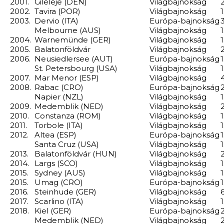
2001.
Gileleje (DEN)
Világbajnokság
2
2002.
Tavira (POR)
Világbajnokság
1
2003.
Dervio (ITA)
Európa-bajnokság
3
Melbourne (AUS)
Világbajnokság
1
2004.
Warnemünde (GER)
Világbajnokság
1
2005.
Balatonföldvár
Világbajnokság
2
2006.
Neusiedlersee (AUT)
Európa-bajnokság
1
St. Petersbourg (USA)
Világbajnokság
1
2007.
Mar Menor (ESP)
Világbajnokság
4
2008.
Rabac (CRO)
Európa-bajnokság
2
Napier (NZL)
Világbajnokság
1
2009.
Medemblik (NED)
Világbajnokság
2
2010.
Constanza (ROM)
Világbajnokság
1
2011.
Torbole (ITA)
Világbajnokság
1
2012.
Altea (ESP)
Európa-bajnokság
1
Santa Cruz (USA)
Világbajnokság
1
2013.
Balatonföldvár (HUN)
Világbajnokság
2
2014.
Largs (SCO)
Világbajnokság
1
2015.
Sydney (AUS)
Világbajnokság
1
2015.
Umag (CRO)
Európa-bajnokság
1
2016.
Steinhude (GER)
Világbajnokság
6
2017.
Scarlino (ITA)
Világbajnokság
1
2018.
Kiel (GER)
Európa-bajnokság
2
Medemblik (NED)
Világbajnokság
2