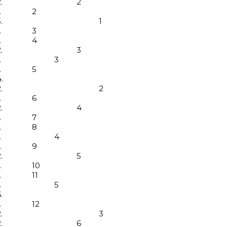
.
2
.
2
.
1
.
3
.
4
.
3
.
3
.
5
.
.
2
.
6
.
4
.
7
.
8
.
4
.
9
.
5
.
10
.
11
.
5
.
.
12
.
3
.
6