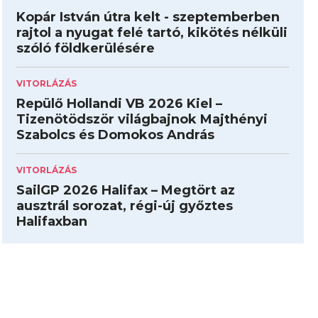
Kopár István útra kelt - szeptemberben
rajtol a nyugat felé tartó, kikötés nélküli
szóló földkerülésére
VITORLÁZÁS
Repülő Hollandi VB 2026 Kiel –
Tizenötödször világbajnok Majthényi
Szabolcs és Domokos András
VITORLÁZÁS
SailGP 2026 Halifax – Megtört az
ausztrál sorozat, régi-új győztes
Halifaxban