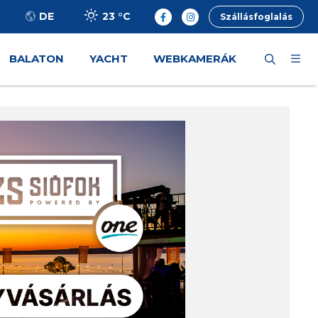
23 °
C
DE
Szállásfoglalás
BALATON
YACHT
WEBKAMERÁK