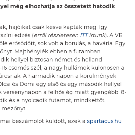
yel még elhozhatja az összetett hatodik
ak, hajóikat csak késve kapták meg, így
színi edzés (
erről részletesen
ITT
írtunk
). A VB
é erősödött, sok volt a borulás, a havária. Egy
zőnyt. Majthényiék ebben a futamban
dik hellyel biztosan német és holland
0-16 csomós szél, a nagy hullámok különösen a
párosnak. A harmadik napon a körülmények
Olcsi és Domi egy első és egy második hellyel
ik versenynapon a felhős ég miatt gyengébb, 8-
ik és a nyolcadik futamot, mindkettőt
a mezőnyt.
kmai beszámolót küldött, ezek a
spartacus.hu