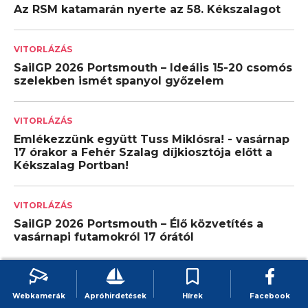
Az RSM katamarán nyerte az 58. Kékszalagot
VITORLÁZÁS
SailGP 2026 Portsmouth – Ideális 15-20 csomós
szelekben ismét spanyol győzelem
VITORLÁZÁS
Emlékezzünk együtt Tuss Miklósra! - vasárnap
17 órakor a Fehér Szalag díjkiosztója előtt a
Kékszalag Portban!
VITORLÁZÁS
SailGP 2026 Portsmouth – Élő közvetítés a
vasárnapi futamokról 17 órától
Szállások
Összes
Webkamerák
Apróhirdetések
Hírek
Facebook