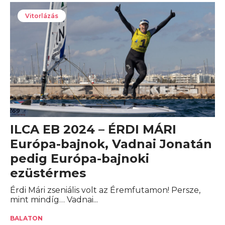
Vitorlázás
ILCA EB 2024 – ÉRDI MÁRI
Európa-bajnok, Vadnai Jonatán
pedig Európa-bajnoki
ezüstérmes
Érdi Mári zseniális volt az Éremfutamon! Persze,
mint mindíg… Vadnai...
BALATON