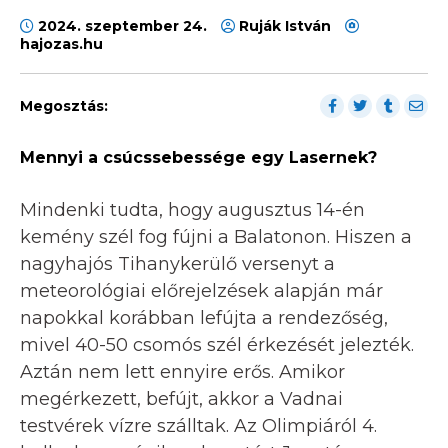
2024. szeptember 24.
Ruják István
hajozas.hu
Megosztás:
Mennyi a csúcssebessége egy Lasernek?
Mindenki tudta, hogy augusztus 14-én
kemény szél fog fújni a Balatonon. Hiszen a
nagyhajós Tihanykerülő versenyt a
meteorológiai előrejelzések alapján már
napokkal korábban lefújta a rendezőség,
mivel 40-50 csomós szél érkezését jelezték.
Aztán nem lett ennyire erős. Amikor
megérkezett, befújt, akkor a Vadnai
testvérek vízre szálltak. Az Olimpiáról 4.