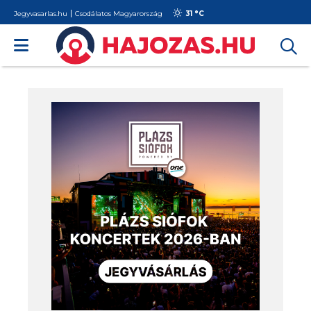
Jegyvasarlas.hu
Csodálatos Magyarország
31 °
C