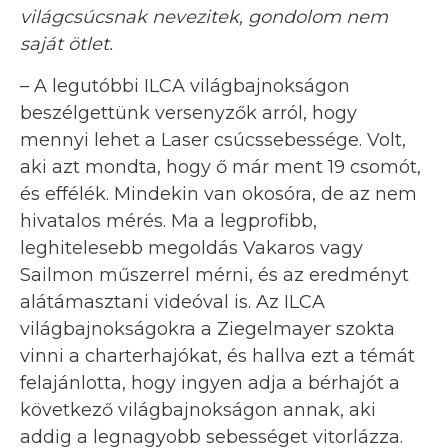
világcsúcsnak nevezitek, gondolom nem
saját ötlet.
– A legutóbbi ILCA világbajnokságon
beszélgettünk versenyzők arról, hogy
mennyi lehet a Laser csúcssebessége. Volt,
aki azt mondta, hogy ő már ment 19 csomót,
és effélék. Mindekin van okosóra, de az nem
hivatalos mérés. Ma a legprofibb,
leghitelesebb megoldás Vakaros vagy
Sailmon műszerrel mérni, és az eredményt
alátámasztani videóval is. Az ILCA
világbajnokságokra a Ziegelmayer szokta
vinni a charterhajókat, és hallva ezt a témát
felajánlotta, hogy ingyen adja a bérhajót a
következő világbajnokságon annak, aki
addig a legnagyobb sebességet vitorlázza.