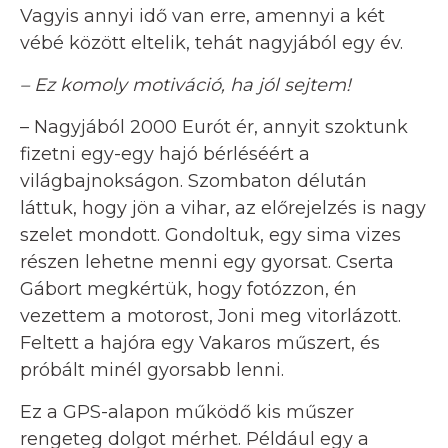
Vagyis annyi idő van erre, amennyi a két
vébé között eltelik, tehát nagyjából egy év.
– Ez komoly motiváció, ha jól sejtem!
– Nagyjából 2000 Eurót ér, annyit szoktunk
fizetni egy-egy hajó bérléséért a
világbajnokságon. Szombaton délután
láttuk, hogy jön a vihar, az előrejelzés is nagy
szelet mondott. Gondoltuk, egy sima vizes
részen lehetne menni egy gyorsat. Cserta
Gábort megkértük, hogy fotózzon, én
vezettem a motorost, Joni meg vitorlázott.
Feltett a hajóra egy Vakaros műszert, és
próbált minél gyorsabb lenni.
Ez a GPS-alapon működő kis műszer
rengeteg dolgot mérhet. Például egy a