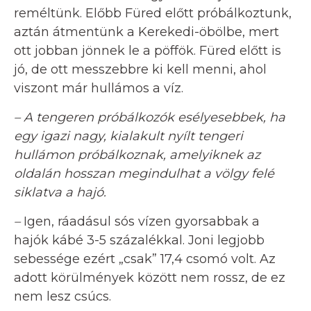
reméltünk. Előbb Füred előtt próbálkoztunk,
aztán átmentünk a Kerekedi-öbölbe, mert
ott jobban jönnek le a pöffök. Füred előtt is
jó, de ott messzebbre ki kell menni, ahol
viszont már hullámos a víz.
– A tengeren próbálkozók esélyesebbek, ha
egy igazi nagy, kialakult nyílt tengeri
hullámon próbálkoznak, amelyiknek az
oldalán hosszan megindulhat a völgy felé
siklatva a hajó.
–
Igen, ráadásul sós vízen gyorsabbak a
hajók kábé 3-5 százalékkal. Joni legjobb
sebessége ezért „csak” 17,4 csomó volt. Az
adott körülmények között nem rossz, de ez
nem lesz csúcs.