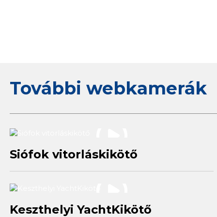
További webkamerák
Siófok vitorláskikötő
Keszthelyi YachtKikötő