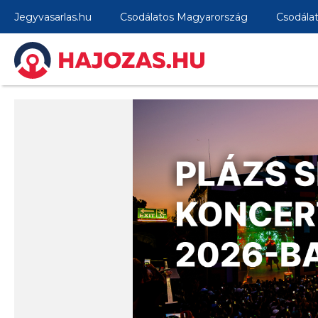
Jegyvasarlas.hu
Csodálatos Magyarország
Csodála