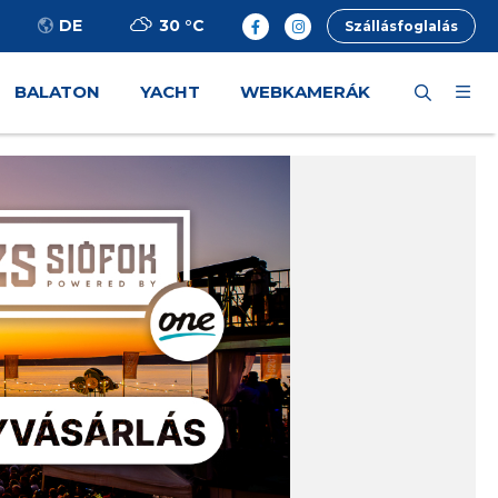
30 °
C
DE
Szállásfoglalás
BALATON
YACHT
WEBKAMERÁK