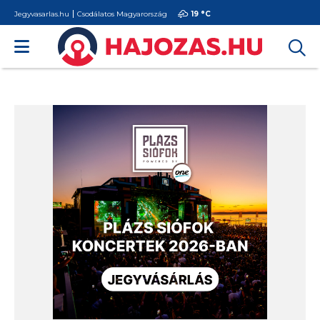
Jegyvasarlas.hu
Csodálatos Magyarország
19 °
C