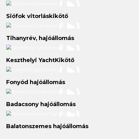
Siófok vitorláskikötő
Tihanyrév, hajóállomás
Keszthelyi YachtKikötő
Fonyód hajóállomás
Badacsony hajóállomás
Balatonszemes hajóállomás