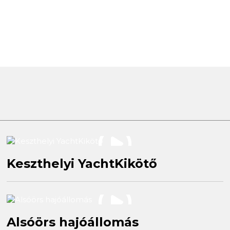
Keszthelyi YachtKikötő
Alsóörs hajóállomás