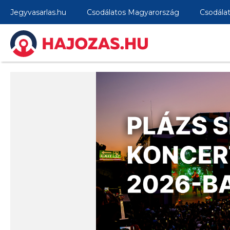
Jegyvasarlas.hu
Csodálatos Magyarország
Csodála