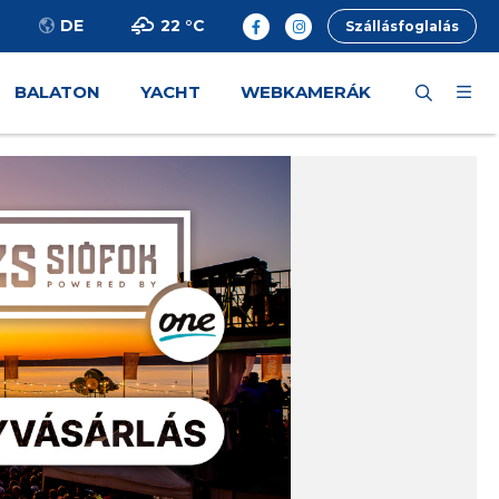
22 °
C
DE
Szállásfoglalás
BALATON
YACHT
WEBKAMERÁK